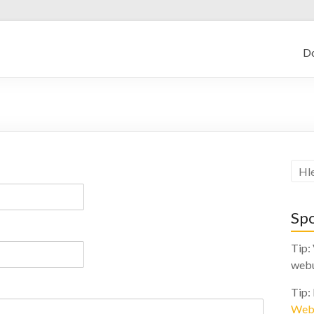
kajf.cz
D
Sp
Tip:
web
Tip:
Web