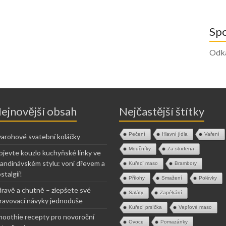
Sp
Odk
ejnovější obsah
Nejčastější štítky
Pečení
Hlavní jídla
Vaření
arohové svatební koláčky
Moučníky
Za studena
jevte kouzlo kuchyňské linky ve
andinávském stylu: voní dřevem a
Kuřecí maso
Brambory
stalgií!
Přílohy
Smažení
Polévky
ravě a chutně – zlepšete své
Saláty
Zapékání
ravovací návyky jednoduše
Kuřecí prsíčka
Vepřové maso
oothie recepty pro novoroční
Ovoce
Pomazánky