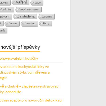
Vaření
stoviny
Vejce
Vepřové maso
přová plec
Za studena
pékání
Zelenina
í
Řezy
Česnek
Čokoláda
enát
novější příspěvky
ohové svatební koláčky
vte kouzlo kuchyňské linky ve
dinávském stylu: voní dřevem a
lgií!
vě a chutně – zlepšete své stravovací
ky jednoduše
thie recepty pro novoroční detoxikaci