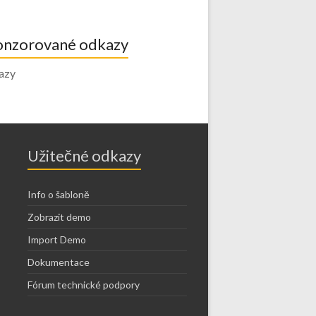
onzorované odkazy
azy
Užitečné odkazy
Info o šabloně
Zobrazit demo
Import Demo
Dokumentace
Fórum technické podpory