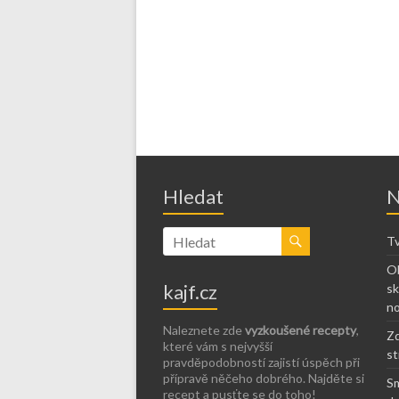
Hledat
N
Tv
Ob
kajf.cz
sk
no
Naleznete zde
vyzkoušené recepty
,
Zd
které vám s nejvyšší
st
pravděpodobností zajistí úspěch při
přípravě něčeho dobrého. Najděte si
Sm
recept a pusťte se do toho!