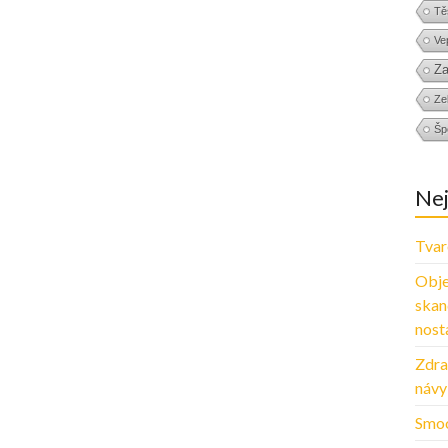
Tě
Ve
Za
Zel
Šp
Nej
Tvar
Obje
skan
nosta
Zdra
návy
Smoo