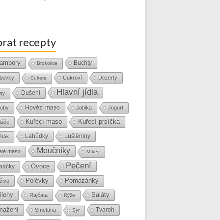
rat recepty
ambory
Buchty
Brokolice
bovky
Cukroví
Dezerty
Cuketa
Hlavní jídla
Dušení
rty
Hovězí maso
uby
Jablka
Jogurt
Kuřecí maso
Kuřecí prsíčka
láče
Lahůdky
Luštěniny
ěták
Moučníky
eté maso
Mrkev
Pečení
Ovoce
máčky
Polévky
Pomazánky
čivo
ílohy
Saláty
Rajčata
Rýže
mažení
Tvaroh
Smetana
Sýr