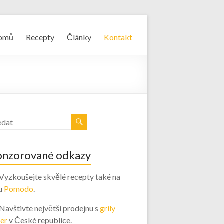
omů
Recepty
Články
Kontakt
onzorované odkazy
 Vyzkoušejte skvělé recepty také na
u
Pomodo
.
 Navštivte největší prodejnu s
grily
er
v České republice.