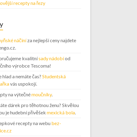
ovější recepty na řezy
y
yňské náčiní
za nejlepší ceny najdete
engo.cz.
ručujeme kvalitní
sady nádobí
od
ičního výrobce Tescoma!
 hlad a nemáte čas?
Studentská
ařka
vás uspokojí.
pty na výtečné
moučníky
.
áte dárek pro těhotnou ženu? Skvělou
ou je hudební přívěšek
mexická bola
.
epkové recepty na webu
bez-
ice.cz