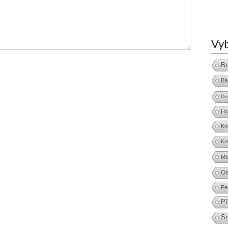
Vyb
Br
Bá
Do
Ho
Ko
Kv
Ml
O
Pe
Př
S