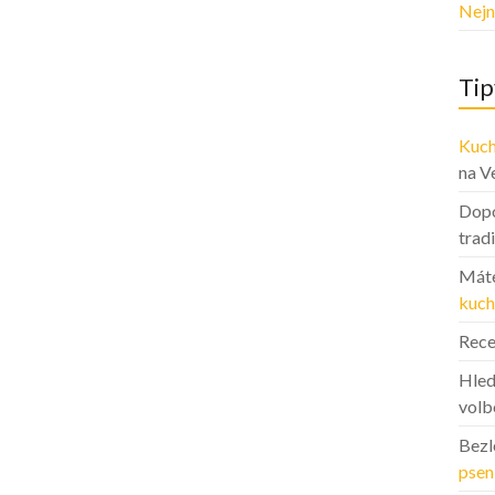
Nejn
Tip
Kuch
na V
Dopo
trad
Máte
kuch
Rece
Hled
volb
Bezl
psen