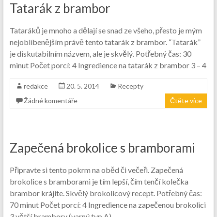
Tatarák z brambor
Tataráků je mnoho a dělají se snad ze všeho, přesto je mým
nejoblíbenějším právě tento tatarák z brambor. “Tatarák”
je diskutabilním názvem, ale je skvělý. Potřebný čas: 30
minut Počet porcí: 4 Ingredience na tatarák z brambor 3 – 4
redakce
20. 5. 2014
Recepty
Žádné komentáře
Čtěte více
Zapečená brokolice s bramborami
Připravte si tento pokrm na oběd či večeři. Zapečená
brokolice s bramborami je tím lepší, čím tenčí kolečka
brambor krájíte. Skvělý brokolicový recept. Potřebný čas:
70 minut Počet porcí: 4 Ingredience na zapečenou brokolici
3 větší brambory (varný typ A)