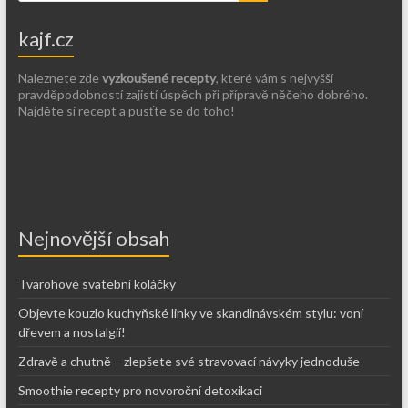
kajf.cz
Naleznete zde
vyzkoušené recepty
, které vám s nejvyšší
pravděpodobností zajistí úspěch při přípravě něčeho dobrého.
Najděte si recept a pusťte se do toho!
Nejnovější obsah
Tvarohové svatební koláčky
Objevte kouzlo kuchyňské linky ve skandinávském stylu: voní
dřevem a nostalgií!
Zdravě a chutně – zlepšete své stravovací návyky jednoduše
Smoothie recepty pro novoroční detoxikaci