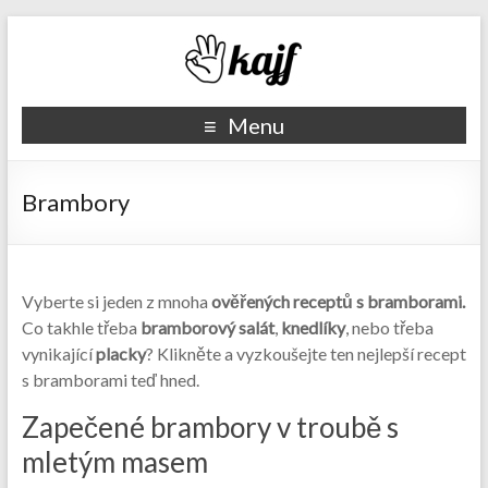
Recepty kajf.cz
Menu
Brambory
Vyberte si jeden z mnoha
ověřených receptů s bramborami.
Co takhle třeba
bramborový salát
,
knedlíky
, nebo třeba
vynikající
placky
? Klikněte a vyzkoušejte ten nejlepší recept
s bramborami teď hned.
Zapečené brambory v troubě s
mletým masem