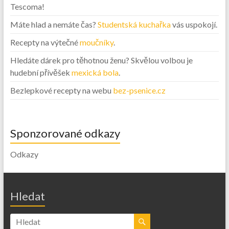
Tescoma!
Máte hlad a nemáte čas?
Studentská kuchařka
vás uspokojí.
Recepty na výtečné
moučníky
.
Hledáte dárek pro těhotnou ženu? Skvělou volbou je
hudební přívěšek
mexická bola
.
Bezlepkové recepty na webu
bez-psenice.cz
Sponzorované odkazy
Odkazy
Hledat