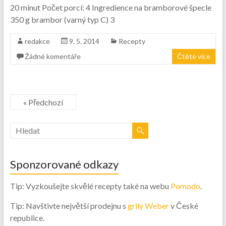
20 minut Počet porcí: 4 Ingredience na bramborové špecle
350 g brambor (varný typ C) 3
redakce
9. 5. 2014
Recepty
Žádné komentáře
Čtěte více
« Předchozí
Sponzorované odkazy
Tip: Vyzkoušejte skvělé recepty také na webu
Pomodo
.
Tip: Navštivte největší prodejnu s
grily Weber
v České
republice.