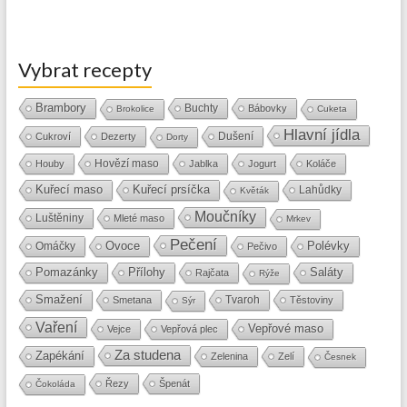
Vybrat recepty
Brambory
Buchty
Bábovky
Brokolice
Cuketa
Hlavní jídla
Dušení
Cukroví
Dezerty
Dorty
Hovězí maso
Houby
Jablka
Jogurt
Koláče
Kuřecí maso
Kuřecí prsíčka
Lahůdky
Květák
Moučníky
Luštěniny
Mleté maso
Mrkev
Pečení
Ovoce
Polévky
Omáčky
Pečivo
Přílohy
Saláty
Pomazánky
Rajčata
Rýže
Smažení
Tvaroh
Smetana
Těstoviny
Sýr
Vaření
Vepřové maso
Vejce
Vepřová plec
Za studena
Zapékání
Zelenina
Zelí
Česnek
Řezy
Špenát
Čokoláda