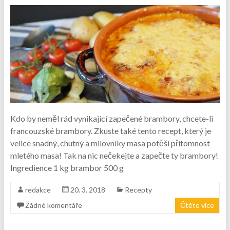
Kdo by neměl rád vynikající zapečené brambory, chcete-li
francouzské brambory. Zkuste také tento recept, který je
velice snadný, chutný a milovníky masa potěší přítomnost
mletého masa! Tak na nic nečekejte a zapečte ty brambory!
Ingredience 1 kg brambor 500 g
redakce
20. 3. 2018
Recepty
Žádné komentáře
Čtěte více