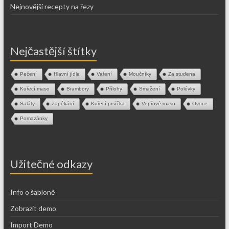
Nejnovější recepty na řezy
Nejčastější štítky
Pečení
Hlavní jídla
Vaření
Moučníky
Za studena
Kuřecí maso
Brambory
Přílohy
Smažení
Polévky
Saláty
Zapékání
Kuřecí prsíčka
Vepřové maso
Ovoce
Pomazánky
Užitečné odkazy
Info o šabloně
Zobrazit demo
Import Demo