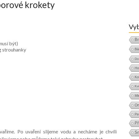
borové krokety
Vyb
Br
musí být)
g strouhanky
Bá
Do
Ho
Ko
Kv
Ml
O
Pe
Př
aříme. Po uvaření slijeme vodu a necháme je chvíli
S
olisujeme nebo můžeme také nahrubo nastrouhat.