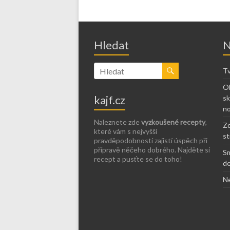
Hledat
N
Tv
Ob
kajf.cz
sk
no
Naleznete zde
vyzkoušené recepty
,
Zd
které vám s nejvyšší
st
pravděpodobností zajistí úspěch při
přípravě něčeho dobrého. Najděte si
Sm
recept a pusťte se do toho!
de
Ne