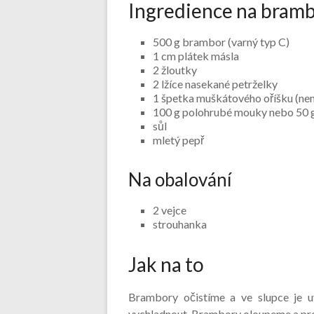
Ingredience na bram
500 g brambor (varný typ C)
1 cm plátek másla
2 žloutky
2 lžíce nasekané petrželky
1 špetka muškátového oříšku (ne
100 g polohrubé mouky nebo 50 
sůl
mletý pepř
Na obalování
2 vejce
strouhanka
Jak na to
Brambory očistíme a ve slupce je uv
vychladnout. Brambory oloupeme a pr