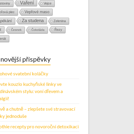
Vaření
stoviny
Vejce
Vepřové maso
přová plec
Za studena
pékání
Zelenina
í
Řezy
Česnek
Čokoláda
enát
novější příspěvky
ohové svatební koláčky
vte kouzlo kuchyňské linky ve
dinávském stylu: voní dřevem a
lgií!
vě a chutně – zlepšete své stravovací
ky jednoduše
thie recepty pro novoroční detoxikaci