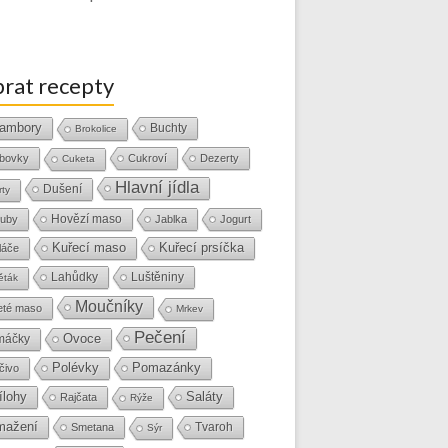
rat recepty
ambory
Buchty
Brokolice
bovky
Cukroví
Dezerty
Cuketa
Hlavní jídla
Dušení
rty
Hovězí maso
uby
Jablka
Jogurt
Kuřecí maso
Kuřecí prsíčka
láče
Lahůdky
Luštěniny
ěták
Moučníky
eté maso
Mrkev
Pečení
Ovoce
máčky
Polévky
Pomazánky
čivo
ílohy
Saláty
Rajčata
Rýže
mažení
Tvaroh
Smetana
Sýr