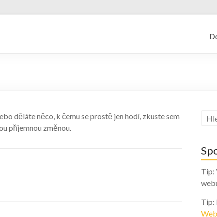
kajf.cz
D
ebo děláte něco, k čemu se prostě jen hodí, zkuste sem
sou příjemnou změnou.
Sp
Tip:
web
Tip:
Web