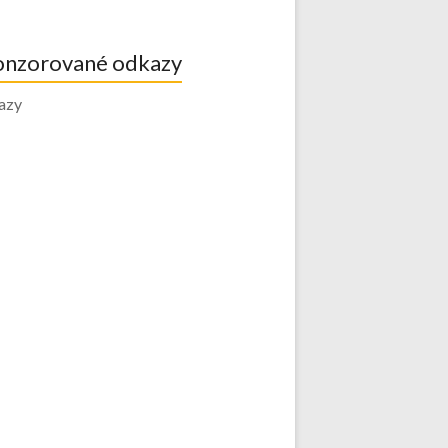
onzorované odkazy
azy