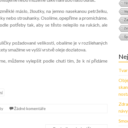
Tě
ěklé máslo, žloutky, na jemno nasekanou petrželku,
Ve
uky nebo strouhanky. Osolíme, opepříme a promícháme.
Za
le potřeby tak, aby se těsto nelepilo na rukách, ale
Zel
Šp
ičky požadované velikosti, obalíme je v rozšlehaných
ety smažíme ve vyšší vrstvě oleje dozlatova.
Nej
me, můžeme vylepšit podle chuti tím, že k ní přidáme
Tvar
Obje
skan
ní
nosta
Zdra
ty
Žádné komentáře
návy
Smoo