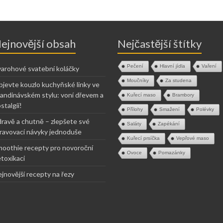
ejnovější obsah
Nejčastější štítky
Pečení
Hlavní jídla
Vaření
arohové svatební koláčky
Moučníky
Za studena
jevte kouzlo kuchyňské linky ve
andinávském stylu: voní dřevem a
Kuřecí maso
Brambory
stalgií!
Přílohy
Smažení
Polévky
ravě a chutně – zlepšete své
Saláty
Zapékání
ravovací návyky jednoduše
Kuřecí prsíčka
Vepřové maso
oothie recepty pro novoroční
Ovoce
Pomazánky
toxikaci
jnovější recepty na řezy