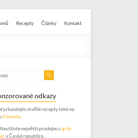
omů
Recepty
Články
Kontakt
onzorované odkazy
 Vyzkoušejte skvělé recepty také na
u
Pomodo
.
 Navštivte největší prodejnu s
grily
er
v České republice.