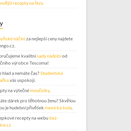
ovější recepty na řezy
y
yňské náčiní
za nejlepší ceny najdete
engo.cz.
ručujeme kvalitní
sady nádobí
od
ičního výrobce Tescoma!
 hlad a nemáte čas?
Studentská
ařka
vás uspokojí.
pty na výtečné
moučníky
.
áte dárek pro těhotnou ženu? Skvělou
ou je hudební přívěšek
mexická bola
.
epkové recepty na webu
bez-
ice.cz