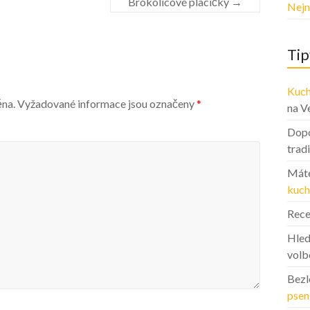
Brokolicové placičky
→
Nejn
Tip
Kuch
ěna.
Vyžadované informace jsou označeny
*
na V
Dopo
trad
Máte
kuch
Rece
Hled
volb
Bezl
psen