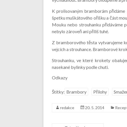
K prolisovaným bramborám přidáme zm
špetku muškátového oříšku a část mo
Mouku nebo strouhanku přidáváme pod
nebylo zároveň ani příliš tuhé.
Z bramborového těsta vytvarujeme kul
vejcích a strouhance. Bramborové krok
Strouhanku, ve které krokety obaluje
nasekané bylinky podle chuti.
Odkazy
Štítky:
Brambory
Přílohy
Smaže
redakce
20. 5. 2014
Recep