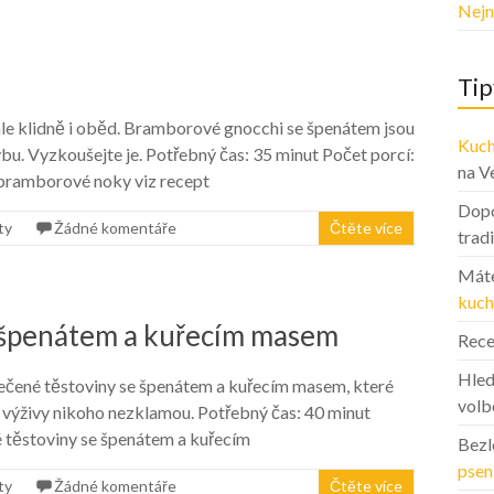
Nejn
Tip
 ale klidně i oběd. Bramborové gnocchi se špenátem jsou
Kuch
ybu. Vyzkoušejte je. Potřebný čas: 35 minut Počet porcí:
na V
 bramborové noky viz recept
Dopo
ty
Žádné komentáře
Čtěte více
trad
Máte
kuch
 špenátem a kuřecím masem
Rece
Hled
ečené těstoviny se špenátem a kuřecím masem, které
volb
vé výživy nikoho nezklamou. Potřebný čas: 40 minut
é těstoviny se špenátem a kuřecím
Bezl
psen
ty
Žádné komentáře
Čtěte více