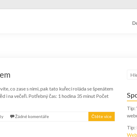
kajf.cz
D
tem
íte, co zase s nimi, pak tato kuřecí roláda se špenátem
Sp
ěd i na večeři. Potřebný čas: 1 hodina 35 minut Počet
Tip:
web
ty
Žádné komentáře
Čtěte více
Tip:
Web