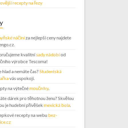
ovější recepty na řezy
y
yňské náčiní
za nejlepší ceny najdete
engo.cz.
ručujeme kvalitní
sady nádobí
od
ičního výrobce Tescoma!
 hlad a nemáte čas?
Studentská
ařka
vás uspokojí.
pty na výtečné
moučníky
.
áte dárek pro těhotnou ženu? Skvělou
ou je hudební přívěšek
mexická bola
.
epkové recepty na webu
bez-
ice.cz