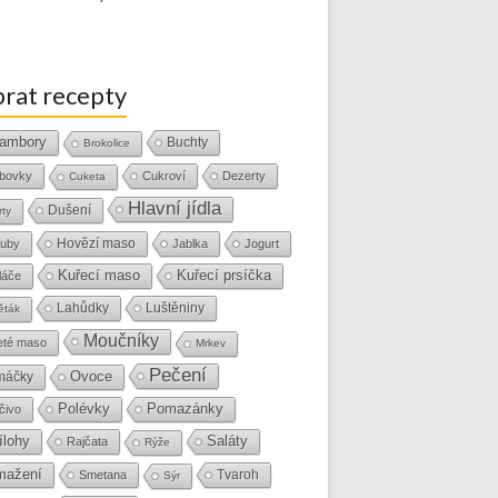
rat recepty
ambory
Buchty
Brokolice
bovky
Cukroví
Dezerty
Cuketa
Hlavní jídla
Dušení
rty
Hovězí maso
uby
Jablka
Jogurt
Kuřecí maso
Kuřecí prsíčka
láče
Lahůdky
Luštěniny
ěták
Moučníky
eté maso
Mrkev
Pečení
Ovoce
máčky
Polévky
Pomazánky
čivo
ílohy
Saláty
Rajčata
Rýže
mažení
Tvaroh
Smetana
Sýr