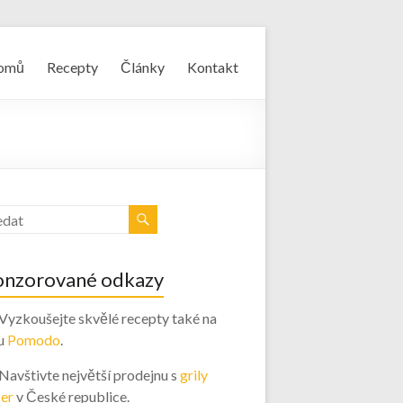
omů
Recepty
Články
Kontakt
onzorované odkazy
 Vyzkoušejte skvělé recepty také na
u
Pomodo
.
 Navštivte největší prodejnu s
grily
er
v České republice.