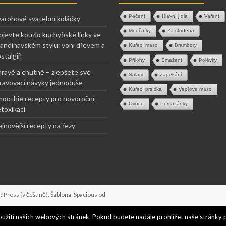
Pečení
Hlavní jídla
Vaření
arohové svatební koláčky
Moučníky
Za studena
jevte kouzlo kuchyňské linky ve
andinávském stylu: voní dřevem a
Kuřecí maso
Brambory
stalgií!
Přílohy
Smažení
Polévky
ravě a chutně – zlepšete své
Saláty
Zapékání
ravovací návyky jednoduše
Kuřecí prsíčka
Vepřové maso
oothie recepty pro novoroční
Ovoce
Pomazánky
toxikaci
jnovější recepty na řezy
dPress
(v češtině). Šablona: Spacious od
oužití našich webových stránek. Pokud budete nadále prohlížet naše stránky 