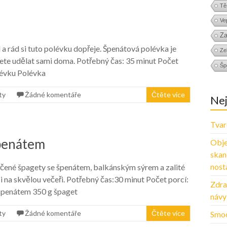
Tě
Ve
Za
l a rád si tuto polévku dopřeje. Špenátová polévka je
Zel
žete udělat sami doma. Potřebný čas: 35 minut Počet
Šp
lévku Polévka
ty
Žádné komentáře
Čtěte více
Nej
Tvar
špenátem
Obje
skan
nosta
pečené špagety se špenátem, balkánským sýrem a zalité
i na skvělou večeři. Potřebný čas:30 minut Počet porcí:
Zdra
 špenátem 350 g špaget
návy
ty
Žádné komentáře
Čtěte více
Smoo