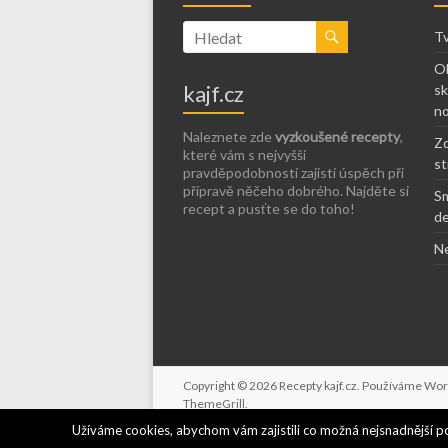
Tv
Ob
kajf.cz
sk
no
Naleznete zde
vyzkoušené recepty
,
Zd
které vám s nejvyšší
st
pravděpodobností zajistí úspěch při
přípravě něčeho dobrého. Najděte si
Sm
recept a pusťte se do toho!
de
Ne
Copyright © 2026
Recepty kajf.cz
. Používáme
Wor
ThemeGrill
.
Užíváme cookies, abychom vám zajistili co možná nejsnadnější p