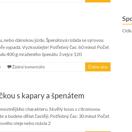
Sp
Odk
vu, nebo dámskou jízdu. Špenátová roláda se sýrovou
obře vypadá. Vyzkoušejte! Potřebný čas: 60 minut Počet
ládu 400 g mraženého špenátu 3 vejce 120
y
Žádné komentáře
Čtěte více
čkou s kapary a špenátem
lavnostnějšího charakteru. Skvělý losos s citronovou
e a budete dělat častěji. Potřebný čas: 30 minut Počet
ivového oleje nebo másla 2