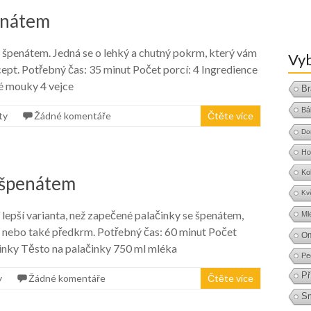
enátem
e špenátem. Jedná se o lehký a chutný pokrm, který vám
Vyb
ept. Potřebný čas: 35 minut Počet porcí: 4 Ingredience
é mouky 4 vejce
Br
Bá
ty
Žádné komentáře
Čtěte více
Do
Ho
Ko
 špenátem
Kv
 lepší varianta, než zapečené palačinky se špenátem,
Ml
lo, nebo také předkrm. Potřebný čas: 60 minut Počet
O
činky Těsto na palačinky 750 ml mléka
Pe
Př
y
Žádné komentáře
Čtěte více
S