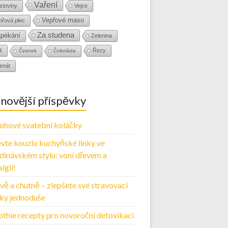
Vaření
stoviny
Vejce
Vepřové maso
přová plec
Za studena
pékání
Zelenina
í
Řezy
Česnek
Čokoláda
enát
novější příspěvky
ohové svatební koláčky
vte kouzlo kuchyňské linky ve
dinávském stylu: voní dřevem a
lgií!
vě a chutně – zlepšete své stravovací
ky jednoduše
thie recepty pro novoroční detoxikaci