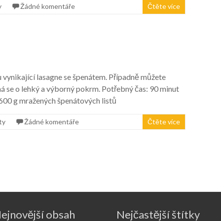
y
Žádné komentáře
Čtěte více
u vynikající lasagne se špenátem. Případně můžete
ná se o lehký a výborný pokrm. Potřebný čas: 90 minut
 600 g mražených špenátových listů
ty
Žádné komentáře
Čtěte více
ejnovější obsah
Nejčastější štítky