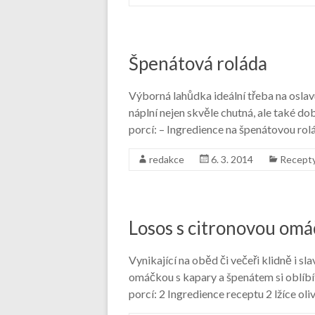
Špenátová roláda
Výborná lahůdka ideální třeba na osla
náplní nejen skvěle chutná, ale také d
porcí: – Ingredience na špenátovou ro
redakce
6. 3. 2014
Recept
Losos s citronovou omá
Vynikající na oběd či večeři klidně i s
omáčkou s kapary a špenátem si oblíbít
porcí: 2 Ingredience receptu 2 lžíce ol