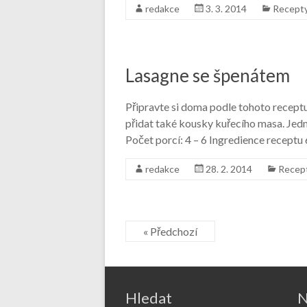
redakce
3. 3. 2014
Recept
Lasagne se špenátem
Připravte si doma podle tohoto recept
přidat také kousky kuřecího masa. Jed
Počet porcí: 4 – 6 Ingredience receptu
redakce
28. 2. 2014
Recep
« Předchozí
Hledat
N