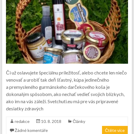
Či už oslavujete špeciálnu príležitosť, alebo chcete len niečo
venovať a urobiť tak deň šťastný, kúpa jedinečného
a premysleného gurmánskeho darčekového koša je
dokonalým spôsobom, ako nechať vedieť svojich blízkych,
ako im na vás záleží. Svetchuti.eu má pre vás pripravené
desiatky zdravých
redakce
10. 8. 2018
Články
Žádné komentáře
Čtěte více