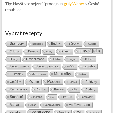
Tip: Navštivte největší prodejnu s
grily Weber
v České
republice.
Vybrat recepty
Brambory
Buchty
Bábovky
Brokolice
Cuketa
Hlavní jídla
Dušení
Cukroví
Dezerty
Dorty
Hovězí maso
Houby
Jablka
Jogurt
Koláče
Kuřecí maso
Kuřecí prsíčka
Lahůdky
Květák
Moučníky
Luštěniny
Mleté maso
Mrkev
Pečení
Ovoce
Polévky
Omáčky
Pečivo
Přílohy
Saláty
Pomazánky
Rajčata
Rýže
Smažení
Tvaroh
Smetana
Těstoviny
Sýr
Vaření
Vepřové maso
Vejce
Vepřová plec
Za studena
Zapékání
Zelenina
Zelí
Česnek