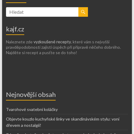
kajf.cz
Naleznete zde
vyzkoušené recepty
, které vám s nejvyšší
pravděpodobností zajistí úspěch při přípravě něčeho dobrého.
Najděte si recept a pusťte se do toho!
Nejnovější obsah
Tvarohové svatební koláčky
Objevte kouzlo kuchyňské linky ve skandinávském stylu: voní
dřevem a nostalgií!