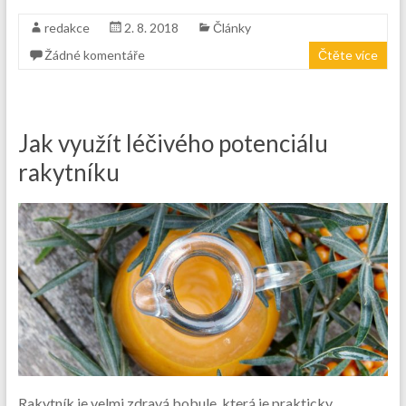
redakce
2. 8. 2018
Články
Žádné komentáře
Čtěte více
Jak využít léčivého potenciálu
rakytníku
Rakytník je velmi zdravá bobule, která je prakticky