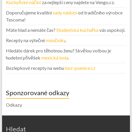
Kuchyňské náčiní
za nejlepší ceny najdete na Vengo.cz.
Doporučujeme kvalitní
sady nádobí
od tradičního výrobce
Tescoma!
Máte hlad a nemáte čas?
Studentská kuchařka
vás uspokojí.
Recepty na výtečné
moučníky
.
Hledáte dárek pro těhotnou ženu? Skvělou volbou je
hudební přívěšek
mexická bola
.
Bezlepkové recepty na webu
bez-psenice.cz
Sponzorované odkazy
Odkazy
Hledat