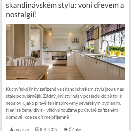
skandinávském stylu: voní dřevem a
nostalgií!
Kuchyňské linky zařízené ve skandinávském stylu jsou u nás
stále populárnější. Žádný jiný styl nás v poslední době tolik
neoslovil, jako právě ten inspirovaný severským bydlením.
Není se čemu divit – všichni toužíme po útulně zařízeném
domově, kde se cítíme příjemně
redakce
8. 4. 2019
Články