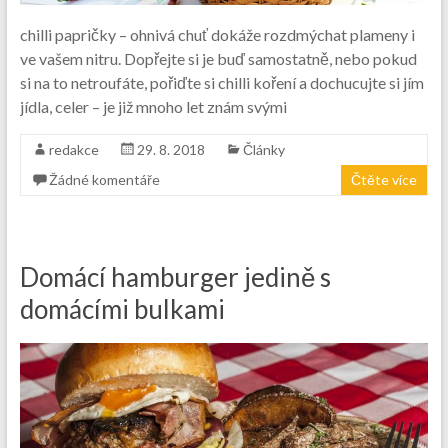
chilli papričky – ohnivá chuť dokáže rozdmýchat plameny i
ve vašem nitru. Dopřejte si je buď samostatně, nebo pokud
si na to netroufáte, pořiďte si chilli koření a dochucujte si jím
jídla, celer – je již mnoho let znám svými
redakce
29. 8. 2018
Články
Žádné komentáře
Čtěte více
Domácí hamburger jedině s
domácími bulkami