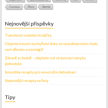
Řezy
Špenát
Čokoláda
Nejnovější příspěvky
Tvarohové svatební koláčky
Objevte kouzlo kuchyňské linky ve skandinávském stylu:
voní dřevem a nostalgií!
Zdravě a chutně – zlepšete své stravovací návyky
jednoduše
Smoothie recepty pro novoroční detoxikaci
Nejnovější recepty na řezy
Tipy