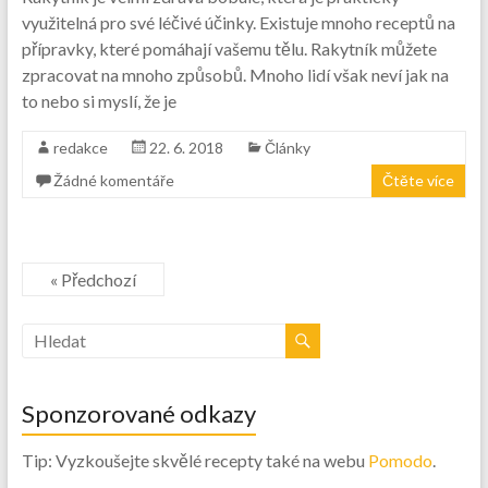
využitelná pro své léčivé účinky. Existuje mnoho receptů na
přípravky, které pomáhají vašemu tělu. Rakytník můžete
zpracovat na mnoho způsobů. Mnoho lidí však neví jak na
to nebo si myslí, že je
redakce
22. 6. 2018
Články
Žádné komentáře
Čtěte více
« Předchozí
Sponzorované odkazy
Tip: Vyzkoušejte skvělé recepty také na webu
Pomodo
.