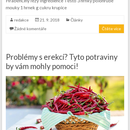
Hraběnčiny řezy Ingredience Těsto 3 hrnky polohrubé
mouky 1 hrnek g cukru krupice
redakce
21. 9. 2018
Články
Žádné komentáře
Čtěte více
Problémy s erekcí? Tyto potraviny
by vám mohly pomoci!