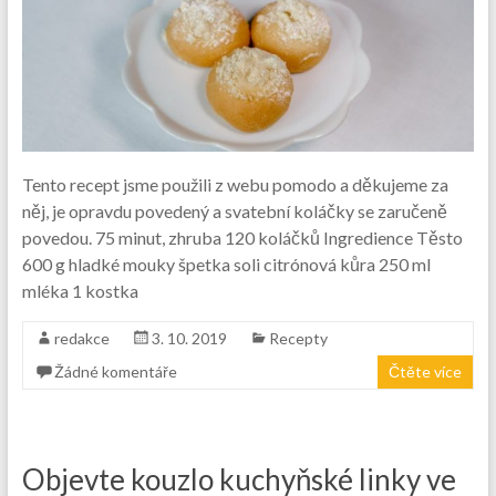
Tento recept jsme použili z webu pomodo a děkujeme za
něj, je opravdu povedený a svatební koláčky se zaručeně
povedou. 75 minut, zhruba 120 koláčků Ingredience Těsto
600 g hladké mouky špetka soli citrónová kůra 250 ml
mléka 1 kostka
redakce
3. 10. 2019
Recepty
Žádné komentáře
Čtěte více
Objevte kouzlo kuchyňské linky ve