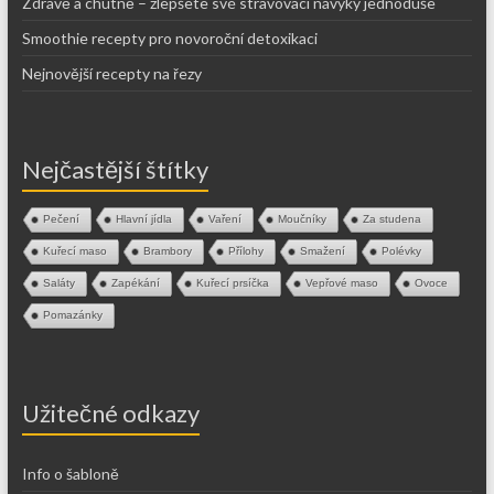
Zdravě a chutně – zlepšete své stravovací návyky jednoduše
Smoothie recepty pro novoroční detoxikaci
Nejnovější recepty na řezy
Nejčastější štítky
Pečení
Hlavní jídla
Vaření
Moučníky
Za studena
Kuřecí maso
Brambory
Přílohy
Smažení
Polévky
Saláty
Zapékání
Kuřecí prsíčka
Vepřové maso
Ovoce
Pomazánky
Užitečné odkazy
Info o šabloně