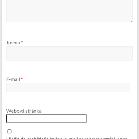
Jméno
*
E-mail
*
Webová stránka
Uložit do prohlížeče jméno, e-mail a webovou stránku pro