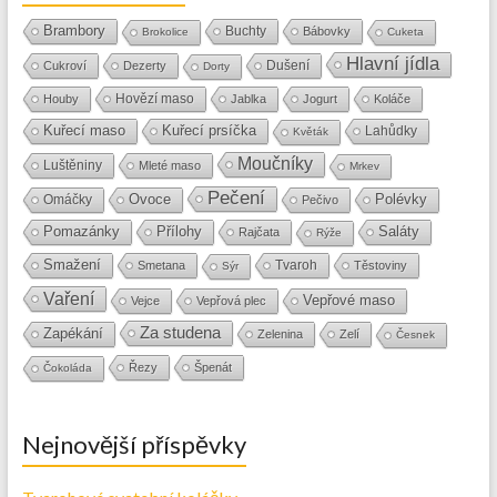
Brambory
Buchty
Bábovky
Brokolice
Cuketa
Hlavní jídla
Dušení
Cukroví
Dezerty
Dorty
Hovězí maso
Houby
Jablka
Jogurt
Koláče
Kuřecí maso
Kuřecí prsíčka
Lahůdky
Květák
Moučníky
Luštěniny
Mleté maso
Mrkev
Pečení
Ovoce
Polévky
Omáčky
Pečivo
Přílohy
Saláty
Pomazánky
Rajčata
Rýže
Smažení
Tvaroh
Smetana
Těstoviny
Sýr
Vaření
Vepřové maso
Vejce
Vepřová plec
Za studena
Zapékání
Zelenina
Zelí
Česnek
Řezy
Špenát
Čokoláda
Nejnovější příspěvky