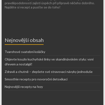
pravděpodobností zajistí úspěch při přípravě něčeho dobrého.
Najděte si recept a pusťte se do toho!
Nejnovější obsah
Tvarohové svatební koláčky
Objevte kouzlo kuchyňské linky ve skandinávském stylu: voní
dřevem a nostalgií!
Zdravě a chutně – zlepšete své stravovací návyky jednoduše
Smoothie recepty pro novoroční detoxikaci
Nejnovější recepty na řezy