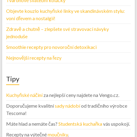
Tvarohové svatební koláčky
Objevte kouzlo kuchyňské linky ve skandinávském stylu:
voní dřevem a nostalgií!
Zdravě a chutně – zlepšete své stravovací návyky
jednoduše
Smoothie recepty pro novoroční detoxikaci
Nejnovější recepty na řezy
Tipy
Kuchyňské náčiní
za nejlepší ceny najdete na Vengo.cz.
Doporučujeme kvalitní
sady nádobí
od tradičního výrobce
Tescoma!
Máte hlad a nemáte čas?
Studentská kuchařka
vás uspokojí.
Recepty na výtečné
moučníky
.