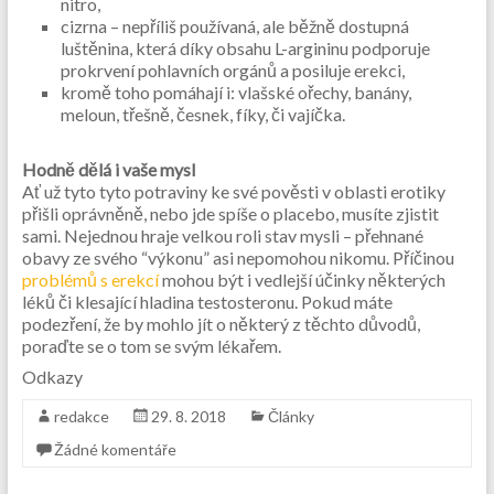
nitro,
cizrna – nepříliš používaná, ale běžně dostupná
luštěnina, která díky obsahu L-argininu podporuje
prokrvení pohlavních orgánů a posiluje erekci,
kromě toho pomáhají i: vlašské ořechy, banány,
meloun, třešně, česnek, fíky, či vajíčka.
Hodně dělá i vaše mysl
Ať už tyto tyto potraviny ke své pověsti v oblasti erotiky
přišli oprávněně, nebo jde spíše o placebo, musíte zjistit
sami. Nejednou hraje velkou roli stav mysli – přehnané
obavy ze svého “výkonu” asi nepomohou nikomu. Příčinou
problémů s erekcí
mohou být i vedlejší účinky některých
léků či klesající hladina testosteronu. Pokud máte
podezření, že by mohlo jít o některý z těchto důvodů,
poraďte se o tom se svým lékařem.
Odkazy
redakce
29. 8. 2018
Články
Žádné komentáře