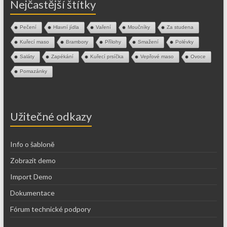
Nejčastější štítky
Pečení
Hlavní jídla
Vaření
Moučníky
Za studena
Kuřecí maso
Brambory
Přílohy
Smažení
Polévky
Saláty
Zapékání
Kuřecí prsíčka
Vepřové maso
Ovoce
Pomazánky
Užitečné odkazy
Info o šabloně
Zobrazit demo
Import Demo
Dokumentace
Fórum technické podpory