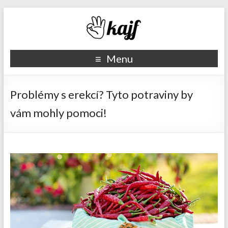
Recepty kajf.cz
Menu
Problémy s erekcí? Tyto potraviny by
vám mohly pomoci!