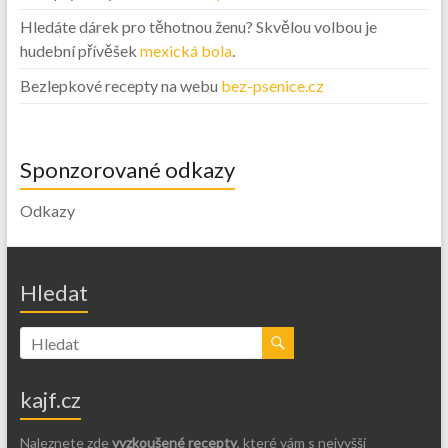
Hledáte dárek pro těhotnou ženu? Skvělou volbou je
hudební přívěšek
mexická bola
.
Bezlepkové recepty na webu
bez-psenice.cz
Sponzorované odkazy
Odkazy
Hledat
kajf.cz
Naleznete zde
vyzkoušené recepty
, které vám s nejvyšší