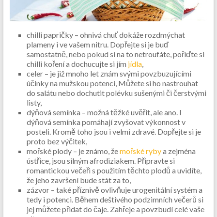
chilli papričky – ohnivá chuť dokáže rozdmýchat
plameny i ve vašem nitru. Dopřejte si je buď
samostatně, nebo pokud si na to netroufáte, pořiďte si
chilli koření a dochucujte si jím
jídla
,
celer – je již mnoho let znám svými povzbuzujícími
účinky na mužskou potenci, Můžete si ho nastrouhat
do salátu nebo dochutit polévku sušenými či čerstvými
listy,
dýňová semínka – možná těžké uvěřit, ale ano. I
dýňová semínka pomáhají zvyšovat výkonnost v
posteli. Kromě toho jsou i velmi zdravé. Dopřejte si je
proto bez výčitek,
mořské plody – je známo, že
mořské ryby
a zejména
ústřice, jsou silným afrodiziakem. Připravte si
romantickou večeři s použitím těchto plodů a uvidíte,
že jeho završení bude stát za to,
zázvor – také příznivě ovlivňuje urogenitální systém a
tedy i potenci. Během deštivého podzimních večerů si
jej můžete přidat do čaje. Zahřeje a povzbudí celé vaše