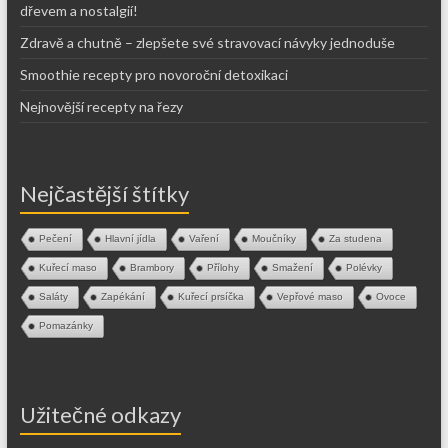
dřevem a nostalgií!
Zdravě a chutně – zlepšete své stravovací návyky jednoduše
Smoothie recepty pro novoroční detoxikaci
Nejnovější recepty na řezy
Nejčastější štítky
Pečení
Hlavní jídla
Vaření
Moučníky
Za studena
Kuřecí maso
Brambory
Přílohy
Smažení
Polévky
Saláty
Zapékání
Kuřecí prsíčka
Vepřové maso
Ovoce
Pomazánky
Užitečné odkazy