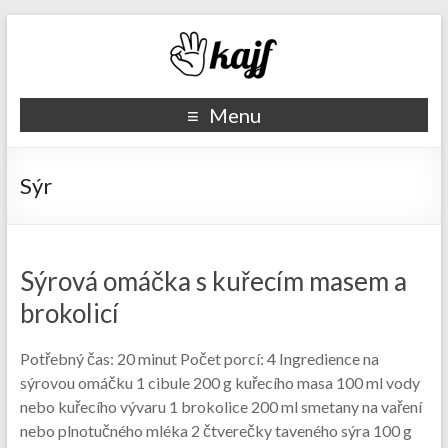
Recepty kajf.cz
Menu
Sýr
Sýrová omáčka s kuřecím masem a
brokolicí
Potřebný čas: 20 minut Počet porcí: 4 Ingredience na
sýrovou omáčku 1 cibule 200 g kuřecího masa 100 ml vody
nebo kuřecího vývaru 1 brokolice 200 ml smetany na vaření
nebo plnotučného mléka 2 čtverečky taveného sýra 100 g