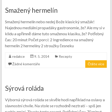
Smažený hermelín
Smažený hermelín nebo nedej Bože klasický smažák!
Najednou mediální propadáky gastronomie, že? Ale my si v
klidu a upřímně dáme tuto smaženou klasiku, že? Potřebný
čas: 20 minut Počet porcí: 2 Ingredience na smažený
hermelín 2 hermelíny 2 stroužky česneku
redakce
9. 5. 2014
Recepty
Žádné komentáře
Čtěte více
Sýrová roláda
Výborná sýrová roláda se skvěle hodí například na oslavy a
slavnostní chvíle. Na stole se rozhodně neztratí – spíš jen
rychle zmizí. Zkuste tento recept. Potřebný čas: 70 minut