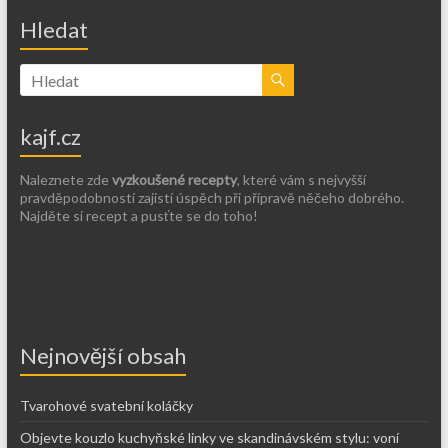
Hledat
kajf.cz
Naleznete zde
vyzkoušené recepty
, které vám s nejvyšší
pravděpodobností zajistí úspěch při přípravě něčeho dobrého.
Najděte si recept a pusťte se do toho!
Nejnovější obsah
Tvarohové svatební koláčky
Objevte kouzlo kuchyňské linky ve skandinávském stylu: voní