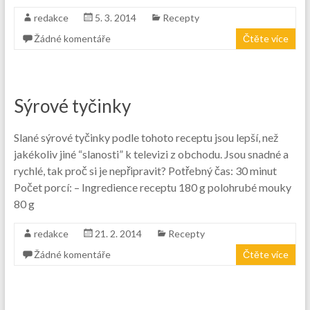
redakce
5. 3. 2014
Recepty
Žádné komentáře
Čtěte více
Sýrové tyčinky
Slané sýrové tyčinky podle tohoto receptu jsou lepší, než
jakékoliv jiné “slanosti” k televizi z obchodu. Jsou snadné a
rychlé, tak proč si je nepřipravit? Potřebný čas: 30 minut
Počet porcí: – Ingredience receptu 180 g polohrubé mouky
80 g
redakce
21. 2. 2014
Recepty
Žádné komentáře
Čtěte více