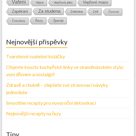
Vaření
Vepřové maso
Vejce
Vepřová plec
Za studena
Zapékání
Zelenina
Zelí
Česnek
Řezy
Špenát
Čokoláda
Nejnovější příspěvky
Tvarohové svatební koláčky
Objevte kouzlo kuchyňské linky ve skandinávském stylu:
voní dřevem a nostalgií!
Zdravě a chutně – zlepšete své stravovací návyky
jednoduše
Smoothie recepty pro novoroční detoxikaci
Nejnovější recepty na řezy
Tipy