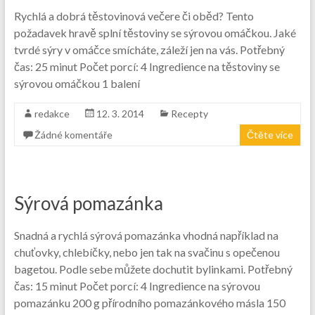
Rychlá a dobrá těstovinová večere či oběd? Tento
požadavek hravě splní těstoviny se sýrovou omáčkou. Jaké
tvrdé sýry v omáčce smícháte, záleží jen na vás. Potřebný
čas: 25 minut Počet porcí: 4 Ingredience na těstoviny se
sýrovou omáčkou 1 balení
redakce
12. 3. 2014
Recepty
Žádné komentáře
Čtěte více
Sýrová pomazánka
Snadná a rychlá sýrová pomazánka vhodná například na
chuťovky, chlebíčky, nebo jen tak na svačinu s opečenou
bagetou. Podle sebe můžete dochutit bylinkami. Potřebný
čas: 15 minut Počet porcí: 4 Ingredience na sýrovou
pomazánku 200 g přírodního pomazánkového másla 150