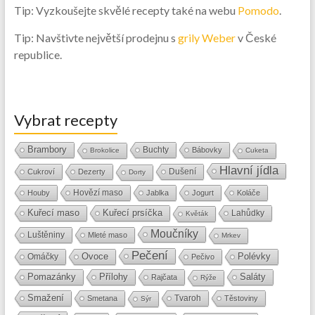
Tip: Vyzkoušejte skvělé recepty také na webu
Pomodo
.
Tip: Navštivte největší prodejnu s
grily Weber
v České
republice.
Vybrat recepty
Brambory
Buchty
Bábovky
Brokolice
Cuketa
Hlavní jídla
Dušení
Cukroví
Dezerty
Dorty
Hovězí maso
Houby
Jablka
Jogurt
Koláče
Kuřecí maso
Kuřecí prsíčka
Lahůdky
Květák
Moučníky
Luštěniny
Mleté maso
Mrkev
Pečení
Ovoce
Polévky
Omáčky
Pečivo
Přílohy
Saláty
Pomazánky
Rajčata
Rýže
Smažení
Tvaroh
Smetana
Těstoviny
Sýr