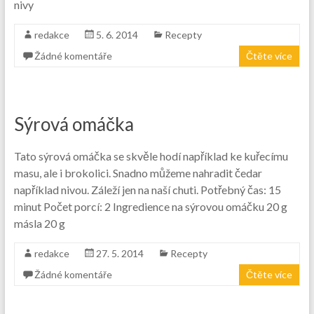
nivy
redakce
5. 6. 2014
Recepty
Žádné komentáře
Čtěte více
Sýrová omáčka
Tato sýrová omáčka se skvěle hodí například ke kuřecímu
masu, ale i brokolici. Snadno můžeme nahradit čedar
například nivou. Záleží jen na naší chuti. Potřebný čas: 15
minut Počet porcí: 2 Ingredience na sýrovou omáčku 20 g
másla 20 g
redakce
27. 5. 2014
Recepty
Žádné komentáře
Čtěte více