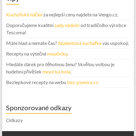
Kuchyňské náčiní
za nejlepší ceny najdete na Vengo.cz.
Doporučujeme kvalitní
sady nádobí
od tradičního výrobce
Tescoma!
Máte hlad a nemáte čas?
Studentská kuchařka
vás uspokojí.
Recepty na výtečné
moučníky
.
Hledáte dárek pro těhotnou ženu? Skvělou volbou je
hudební přívěšek
mexická bola
.
Bezlepkové recepty na webu
bez-psenice.cz
Sponzorované odkazy
Odkazy