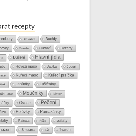
rat recepty
ambory
Buchty
Brokolice
bovky
Cukroví
Dezerty
Cuketa
Hlavní jídla
Dušení
rty
Hovězí maso
uby
Jablka
Jogurt
Kuřecí maso
Kuřecí prsíčka
láče
Lahůdky
Luštěniny
ěták
Moučníky
eté maso
Mrkev
Pečení
Ovoce
máčky
Polévky
Pomazánky
čivo
ílohy
Saláty
Rajčata
Rýže
mažení
Tvaroh
Smetana
Sýr