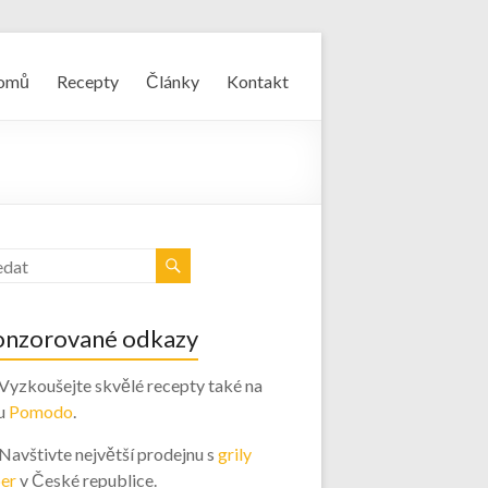
omů
Recepty
Články
Kontakt
onzorované odkazy
 Vyzkoušejte skvělé recepty také na
u
Pomodo
.
 Navštivte největší prodejnu s
grily
er
v České republice.