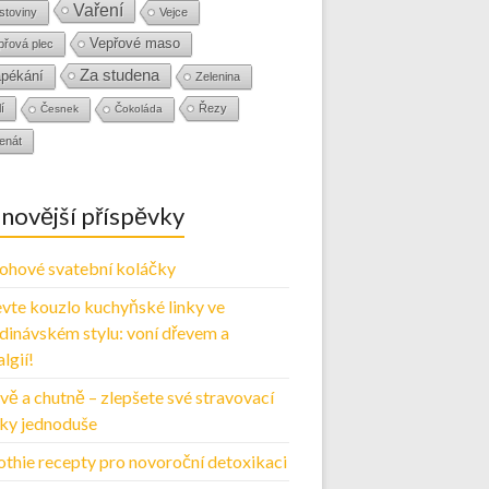
Vaření
stoviny
Vejce
Vepřové maso
přová plec
Za studena
pékání
Zelenina
í
Řezy
Česnek
Čokoláda
enát
novější příspěvky
ohové svatební koláčky
vte kouzlo kuchyňské linky ve
dinávském stylu: voní dřevem a
lgií!
vě a chutně – zlepšete své stravovací
ky jednoduše
thie recepty pro novoroční detoxikaci