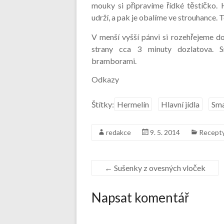
mouky si připravíme řídké těstíčko. 
udrží, a pak je obalíme ve strouhance.
V menší vyšší pánvi si rozehřejeme d
strany cca 3 minuty dozlatova. 
bramborami.
Odkazy
Štítky:
Hermelín
Hlavní jídla
Sma
redakce
9. 5. 2014
Recept
←
Sušenky z ovesných vloček
Napsat komentář