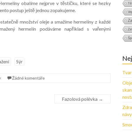
Hermelíny obalíme nejprve v těstíčku, které se hezky
Tě
 Tento postup ještě jednou zopakujeme.
Ve
Za
ostatečně množství oleje a smažíme hermelíny z každé
Smažený hermelín podáváme například s vařenými
Zel
Šp
Nej
žení
Sýr
Tvar
y
Žádné komentáře
Obje
skan
nosta
Fazolová polévka
→
Zdra
návy
Smoo