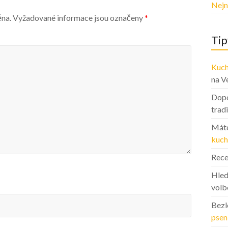
Nejn
ěna.
Vyžadované informace jsou označeny
*
Tip
Kuch
na V
Dopo
trad
Máte
kuch
Rece
Hled
volb
Bezl
psen