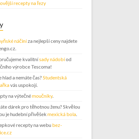
ovější recepty na řezy
y
yňské náčiní
za nejlepší ceny najdete
engo.cz.
ručujeme kvalitní
sady nádobí
od
ičního výrobce Tescoma!
 hlad a nemáte čas?
Studentská
ařka
vás uspokojí.
pty na výtečné
moučníky
.
áte dárek pro těhotnou ženu? Skvělou
ou je hudební přívěšek
mexická bola
.
epkové recepty na webu
bez-
ice.cz