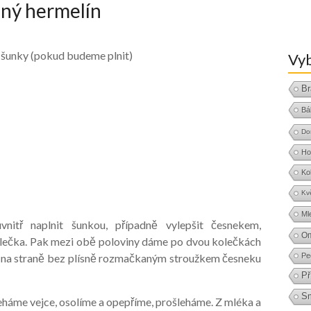
ený hermelín
 šunky (pokud budeme plnit)
Vyb
Br
Bá
Do
Ho
Ko
Kv
Ml
itř naplnit šunkou, případně vylepšit česnekem,
O
kolečka. Pak mezi obě poloviny dáme po dvou kolečkách
e na straně bez plísně rozmačkaným stroužkem česneku
Pe
Př
S
leháme vejce, osolíme a opepříme, prošleháme. Z mléka a