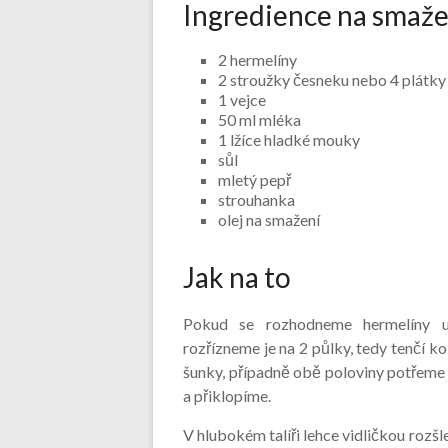
Ingredience na smaž
2 hermelíny
2 stroužky česneku nebo 4 plátky
1 vejce
50 ml mléka
1 lžíce hladké mouky
sůl
mletý pepř
strouhanka
olej na smažení
Jak na to
Pokud se rozhodneme hermelíny uvn
rozřízneme je na 2 půlky, tedy tenčí 
šunky, případně obě poloviny potřem
a přiklopíme.
V hlubokém talíři lehce vidličkou rozš