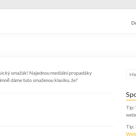
kajf.cz
D
asický smažák! Najednou mediální propadáky
přímně dáme tuto smaženou klasiku, že?
Sp
Tip:
web
Tip:
Web