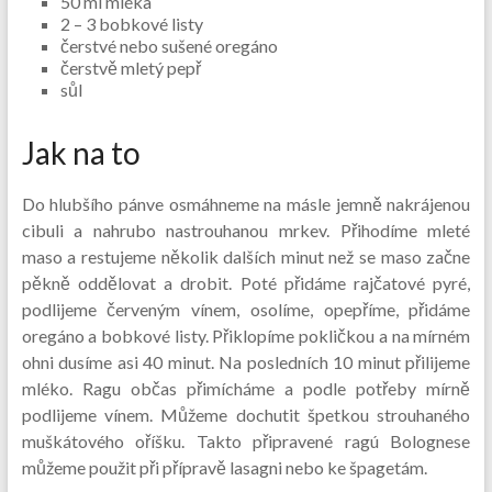
50 ml mléka
2 – 3 bobkové listy
čerstvé nebo sušené oregáno
čerstvě mletý pepř
sůl
Jak na to
Do hlubšího pánve osmáhneme na másle jemně nakrájenou
cibuli a nahrubo nastrouhanou mrkev. Přihodíme mleté
maso a restujeme několik dalších minut než se maso začne
pěkně oddělovat a drobit. Poté přidáme rajčatové pyré,
podlijeme červeným vínem, osolíme, opepříme, přidáme
oregáno a bobkové listy. Přiklopíme pokličkou a na mírném
ohni dusíme asi 40 minut. Na posledních 10 minut přilijeme
mléko. Ragu občas přimícháme a podle potřeby mírně
podlijeme vínem. Můžeme dochutit špetkou strouhaného
muškátového oříšku. Takto připravené ragú Bolognese
můžeme použit při přípravě lasagni nebo ke špagetám.