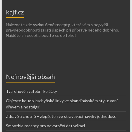
kajf.cz
Naleznete zde
vyzkoušené recepty
, které vám s nejvyšší
pravděpodobností zajistí úspěch při přípravě něčeho dobrého.
Najděte si recept a pusťte se do toho!
Nejnovější obsah
Tvarohové svatební koláčky
Objevte kouzlo kuchyňské linky ve skandinávském stylu: voní
dřevem a nostalgií!
Zdravě a chutně – zlepšete své stravovací návyky jednoduše
Smoothie recepty pro novoroční detoxikaci