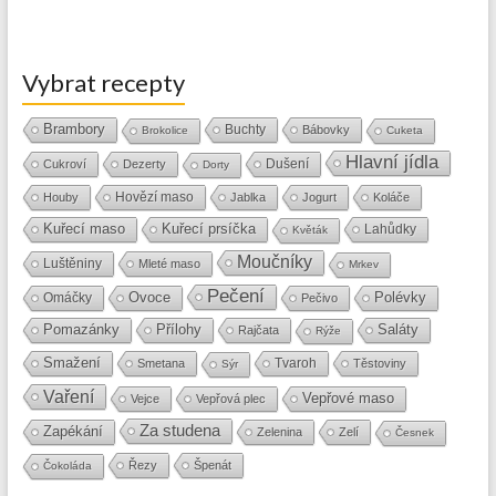
Vybrat recepty
Brambory
Buchty
Bábovky
Brokolice
Cuketa
Hlavní jídla
Dušení
Cukroví
Dezerty
Dorty
Hovězí maso
Houby
Jablka
Jogurt
Koláče
Kuřecí maso
Kuřecí prsíčka
Lahůdky
Květák
Moučníky
Luštěniny
Mleté maso
Mrkev
Pečení
Ovoce
Polévky
Omáčky
Pečivo
Přílohy
Saláty
Pomazánky
Rajčata
Rýže
Smažení
Tvaroh
Smetana
Těstoviny
Sýr
Vaření
Vepřové maso
Vejce
Vepřová plec
Za studena
Zapékání
Zelenina
Zelí
Česnek
Řezy
Špenát
Čokoláda