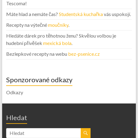
Tescoma!
Máte hlad a nemáte čas?
Studentská kuchařka
vás uspokojí.
Recepty na výtečné
moučníky
.
Hledáte dárek pro těhotnou ženu? Skvělou volbou je
hudební přívěšek
mexická bola
.
Bezlepkové recepty na webu
bez-psenice.cz
Sponzorované odkazy
Odkazy
Hledat