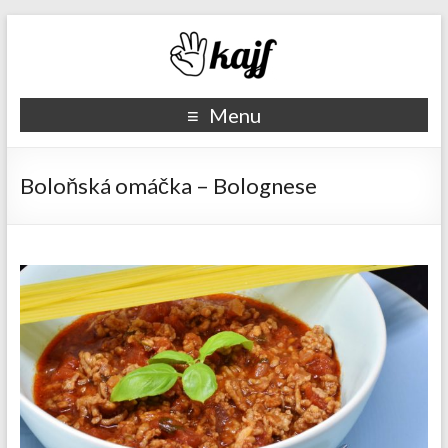
Recepty kajf.cz
Menu
Boloňská omáčka – Bolognese