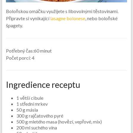
Boloňskou omáčku využijete s libovolnými těstovinami.
Připravte si vynikající
lasagne bolonese
, nebo boloňské
špagety.
Potřebný čas:60 minut
Počet porcí: 4
Ingredience receptu
1 větší cibule
1 střední mrkev
50 g másla
300 g rajčatového pyré
500 g mletého masa (hovězí, vepřové, mix)
200 ml suchého vína