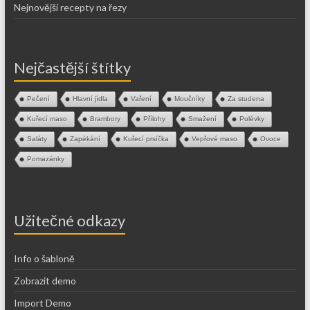
Nejnovější recepty na řezy
Nejčastější štítky
Pečení
Hlavní jídla
Vaření
Moučníky
Za studena
Kuřecí maso
Brambory
Přílohy
Smažení
Polévky
Saláty
Zapékání
Kuřecí prsíčka
Vepřové maso
Ovoce
Pomazánky
Užitečné odkazy
Info o šabloně
Zobrazit demo
Import Demo