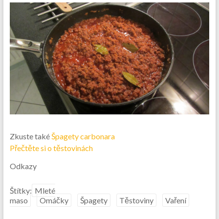
Zkuste také
Špagety carbonara
Přečtěte si o těstovinách
Odkazy
Štítky:
Mleté
maso
Omáčky
Špagety
Těstoviny
Vaření