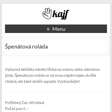
Recepty kajf.cz
Menu
Špenátová roláda
Výborná lahůdka ideální třeba na oslavu, nebo dámskou
jízdu. Špenátová roláda se sýrovou náplní nejen skvěle
chutná, ale také dobře vypadá. Vyzkoušejte!
Potřebný čas:
60 minut
Počet porcí:
–