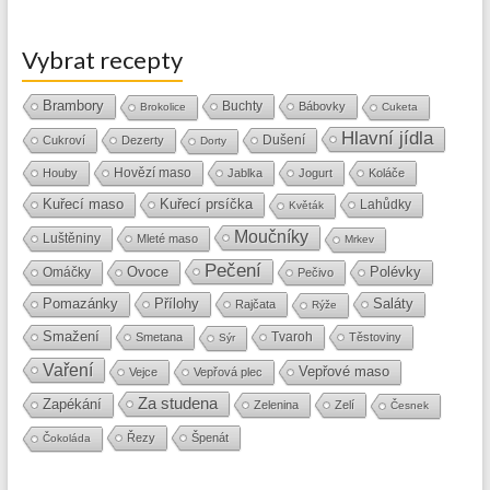
Vybrat recepty
Brambory
Buchty
Bábovky
Brokolice
Cuketa
Hlavní jídla
Dušení
Cukroví
Dezerty
Dorty
Hovězí maso
Houby
Jablka
Jogurt
Koláče
Kuřecí maso
Kuřecí prsíčka
Lahůdky
Květák
Moučníky
Luštěniny
Mleté maso
Mrkev
Pečení
Ovoce
Polévky
Omáčky
Pečivo
Přílohy
Saláty
Pomazánky
Rajčata
Rýže
Smažení
Tvaroh
Smetana
Těstoviny
Sýr
Vaření
Vepřové maso
Vejce
Vepřová plec
Za studena
Zapékání
Zelenina
Zelí
Česnek
Řezy
Špenát
Čokoláda