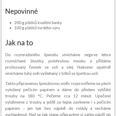
Nepovinné
200 g plátků kvalitní šunky
100 g plátků tvrdého sýru
Jak na to
Do rozmraženého špenátu vmícháme nejprve lehce
rozmíchané žloutky, polohrubou mouku a přidáme
prolisovaný česnek se solí a olej. Nakonec opatrně
vmícháme tuhý sníh vyšlehaný z bílků se špetkou soli.
Takto připravenou špenátovou směs rozprostřeme na plech
vyložený pečicím papírem a dáme do předem vyhřáté
trouby na 180 °C. Pečeme cca 12 minut. Upečené
vytáhneme z trouby a ještě za tepla zavineme i s pečicím
papírem – jen tak bez náplně do rolády a necháme
vychladnout. Než se tak stane, připravíme si zatím náplň do