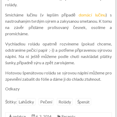
rolády.
Smícháme lučinu (v lepším případě
domácí lučinu
) s
nastrouhaným tvrdým sýrem a zakysanou smetanou. K tomu
na závěr přidáme prolisovaný česnek, osolíme a
promícháme.
Vychladlou roládu opatrně rozvineme (pokud chceme,
odstraníme pečící papír ;-)) a potřeme připravenou sýrovou
náplní. Na ni ještě můžeme podle chuti naskládat plátky
šunky, případně sýru a zpět zarolujeme.
Hotovou špenátovou roládu se sýrovou náplní můžeme pro
zpevnění zabalit do fólie a dáme ji do chladu ztuhnout.
Odkazy
Štítky:
Lahůdky
Pečení
Rolády
Špenát
redakce
6. 3. 2014
Recepty