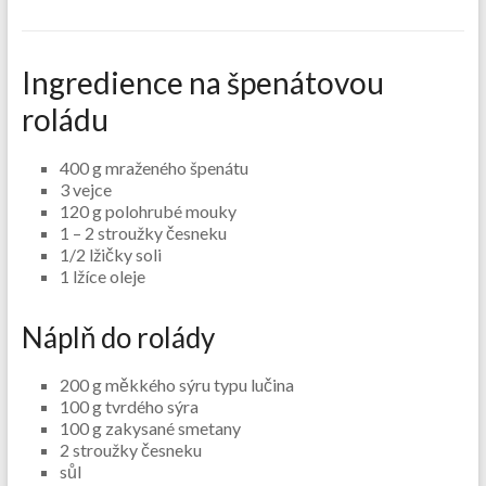
Ingredience na špenátovou
roládu
400 g mraženého špenátu
3 vejce
120 g polohrubé mouky
1 – 2 stroužky česneku
1/2 lžičky soli
1 lžíce oleje
Náplň do rolády
200 g měkkého sýru typu lučina
100 g tvrdého sýra
100 g zakysané smetany
2 stroužky česneku
sůl