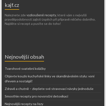
kajf.cz
Naleznete zde
vyzkoušené recepty
, které vám s nejvyšší
pravděpodobností zajistí úspěch při přípravě něčeho dobrého.
Najděte si recept a pusťte se do toho!
Nejnovější obsah
Tvarohové svatební koláčky
Objevte kouzlo kuchyňské linky ve skandinávském stylu: voní
dřevem a nostalgií!
Zdravě a chutně – zlepšete své stravovací návyky jednoduše
Smoothie recepty pro novoroční detoxikaci
Nejnovější recepty na řezy