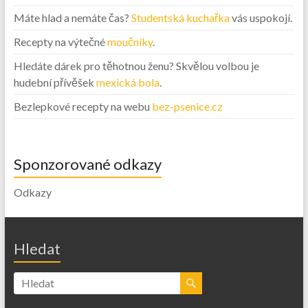
Máte hlad a nemáte čas?
Studentská kuchařka
vás uspokojí.
Recepty na výtečné
moučníky
.
Hledáte dárek pro těhotnou ženu? Skvělou volbou je
hudební přívěšek
mexická bola
.
Bezlepkové recepty na webu
bez-psenice.cz
Sponzorované odkazy
Odkazy
Hledat