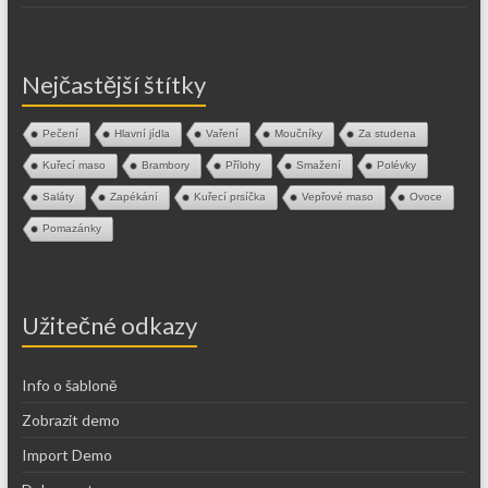
Nejčastější štítky
Pečení
Hlavní jídla
Vaření
Moučníky
Za studena
Kuřecí maso
Brambory
Přílohy
Smažení
Polévky
Saláty
Zapékání
Kuřecí prsíčka
Vepřové maso
Ovoce
Pomazánky
Užitečné odkazy
Info o šabloně
Zobrazit demo
Import Demo