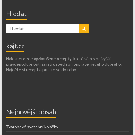
Hledat
kajf.cz
Naleznete zde
vyzkoušené recepty
, které vám s nejvyšší
pravděpodobností zajistí úspěch při přípravě něčeho dobrého.
Najděte si recept a pusťte se do toho!
Nejnovější obsah
Tvarohové svatební koláčky