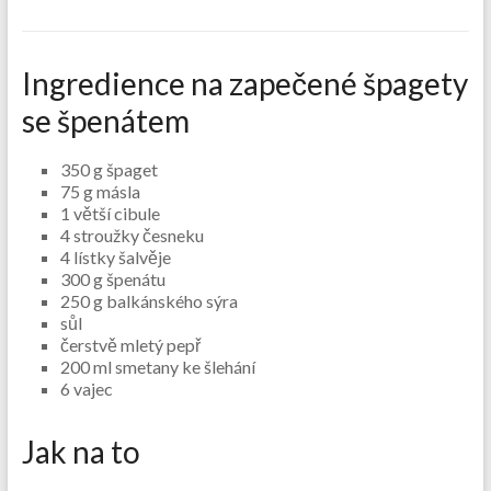
Ingredience na zapečené špagety
se špenátem
350 g špaget
75 g másla
1 větší cibule
4 stroužky česneku
4 lístky šalvěje
300 g špenátu
250 g balkánského sýra
sůl
čerstvě mletý pepř
200 ml smetany ke šlehání
6 vajec
Jak na to