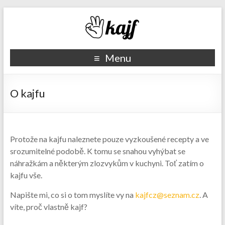
Recepty kajf.cz
Menu
O kajfu
Protože na kajfu naleznete pouze vyzkoušené recepty a ve
srozumitelné podobě. K tomu se snahou vyhýbat se
náhražkám a některým zlozvykům v kuchyni. Toť zatím o
kajfu vše.
Napište mi, co si o tom myslíte vy na
kajfcz@seznam.cz
. A
víte, proč vlastně kajf?