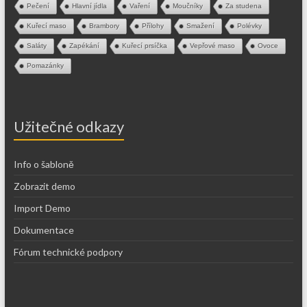
Pečení
Hlavní jídla
Vaření
Moučníky
Za studena
Kuřecí maso
Brambory
Přílohy
Smažení
Polévky
Saláty
Zapékání
Kuřecí prsíčka
Vepřové maso
Ovoce
Pomazánky
Užitečné odkazy
Info o šabloně
Zobrazit demo
Import Demo
Dokumentace
Fórum technické podpory