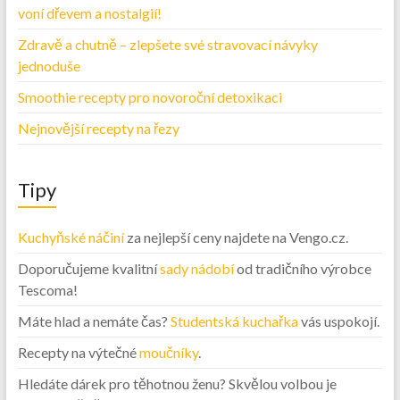
voní dřevem a nostalgií!
Zdravě a chutně – zlepšete své stravovací návyky
jednoduše
Smoothie recepty pro novoroční detoxikaci
Nejnovější recepty na řezy
Tipy
Kuchyňské náčiní
za nejlepší ceny najdete na Vengo.cz.
Doporučujeme kvalitní
sady nádobí
od tradičního výrobce
Tescoma!
Máte hlad a nemáte čas?
Studentská kuchařka
vás uspokojí.
Recepty na výtečné
moučníky
.
Hledáte dárek pro těhotnou ženu? Skvělou volbou je