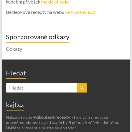
hudební přívěšek
mexická bola
.
Bezlepkové recepty na webu
bez-psenice.cz
Sponzorované odkazy
Odkazy
Hledat
kajf.cz
Naleznete zde
vyzkoušené recepty
, které vám s nejvyšší
pravděpodobností zajistí úspěch při přípravě něčeho dobrého.
Najděte si recept a pusťte se do toho!