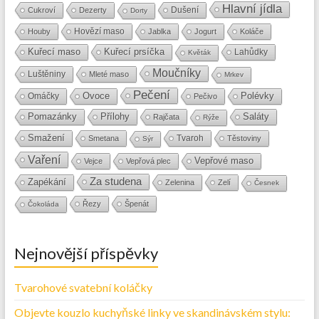
Hlavní jídla
Dušení
Cukroví
Dezerty
Dorty
Hovězí maso
Houby
Jablka
Jogurt
Koláče
Kuřecí maso
Kuřecí prsíčka
Lahůdky
Květák
Moučníky
Luštěniny
Mleté maso
Mrkev
Pečení
Ovoce
Polévky
Omáčky
Pečivo
Přílohy
Saláty
Pomazánky
Rajčata
Rýže
Smažení
Tvaroh
Smetana
Těstoviny
Sýr
Vaření
Vepřové maso
Vejce
Vepřová plec
Za studena
Zapékání
Zelenina
Zelí
Česnek
Řezy
Špenát
Čokoláda
Nejnovější příspěvky
Tvarohové svatební koláčky
Objevte kouzlo kuchyňské linky ve skandinávském stylu: