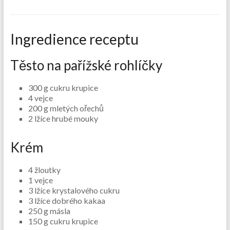
Ingredience receptu
Těsto na pařížské rohlíčky
300 g cukru krupice
4 vejce
200 g mletých ořechů
2 lžíce hrubé mouky
Krém
4 žloutky
1 vejce
3 lžíce krystalového cukru
3 lžíce dobrého kakaa
250 g másla
150 g cukru krupice