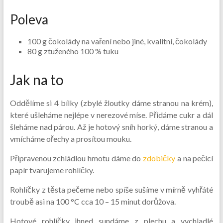
Poleva
100 g čokolády na vaření nebo jiné, kvalitní, čokolády
80 g ztuženého 100 % tuku
Jak na to
Oddělíme si 4 bílky (zbylé žloutky dáme stranou na krém),
které ušleháme nejlépe v nerezové míse. Přidáme cukr a dál
šleháme nad párou. Až je hotový sníh horký, dáme stranou a
vmícháme ořechy a prosítou mouku.
Připravenou zchládlou hmotu dáme do
zdobičky
a na pečící
papír tvarujeme rohlíčky.
Rohlíčky z těsta pečeme nebo spíše sušíme v mírně vyhřáté
troubě asi na 100 °C cca 10 – 15 minut dorůžova.
Hotové rohlíčky ihned sundáme z plechu a vychladlé