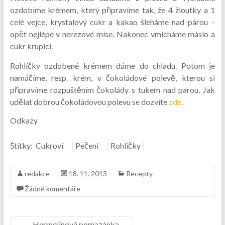
ozdobíme krémem, který připravíme tak, že 4 žloutky a 1
celé vejce, krystalový cukr a kakao šleháme nad párou –
opět nejlépe v nerezové míse. Nakonec vmícháme máslo a
cukr krupici.
Rohlíčky ozdobené krémem dáme do chladu. Potom je
namáčíme, resp. krém, v čokoládové polevě, kterou si
připravíme rozpuštěním čokolády s tukem nad parou. Jak
udělat dobrou čokoládovou polevu se dozvíte
zde
.
Odkazy
Štítky:
Cukroví
Pečení
Rohlíčky
redakce
18. 11. 2013
Recepty
Žádné komentáře
←
Hermelínová pomazánka