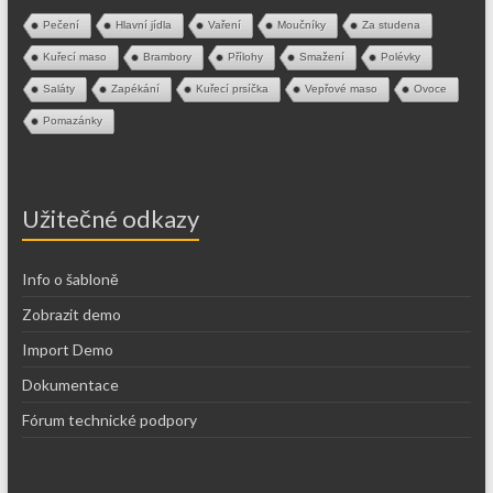
Pečení
Hlavní jídla
Vaření
Moučníky
Za studena
Kuřecí maso
Brambory
Přílohy
Smažení
Polévky
Saláty
Zapékání
Kuřecí prsíčka
Vepřové maso
Ovoce
Pomazánky
Užitečné odkazy
Info o šabloně
Zobrazit demo
Import Demo
Dokumentace
Fórum technické podpory