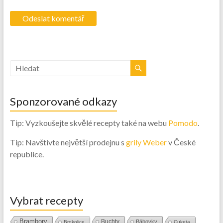
Sponzorované odkazy
Tip: Vyzkoušejte skvělé recepty také na webu
Pomodo
.
Tip: Navštivte největší prodejnu s
grily Weber
v České
republice.
Vybrat recepty
Brambory
Buchty
Bábovky
Brokolice
Cuketa