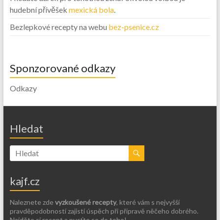
hudební přívěšek
mexická bola
.
Bezlepkové recepty na webu
bez-psenice.cz
Sponzorované odkazy
Odkazy
Hledat
kajf.cz
Naleznete zde
vyzkoušené recepty
, které vám s nejvyšší
pravděpodobností zajistí úspěch při přípravě něčeho dobrého.
Najděte si recept a pusťte se do toho!