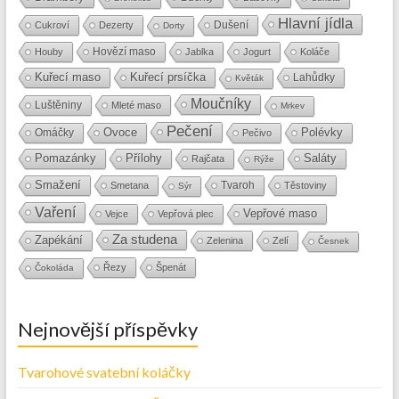
Hlavní jídla
Dušení
Cukroví
Dezerty
Dorty
Hovězí maso
Houby
Jablka
Jogurt
Koláče
Kuřecí maso
Kuřecí prsíčka
Lahůdky
Květák
Moučníky
Luštěniny
Mleté maso
Mrkev
Pečení
Ovoce
Polévky
Omáčky
Pečivo
Přílohy
Saláty
Pomazánky
Rajčata
Rýže
Smažení
Tvaroh
Smetana
Těstoviny
Sýr
Vaření
Vepřové maso
Vejce
Vepřová plec
Za studena
Zapékání
Zelenina
Zelí
Česnek
Řezy
Špenát
Čokoláda
Nejnovější příspěvky
Tvarohové svatební koláčky