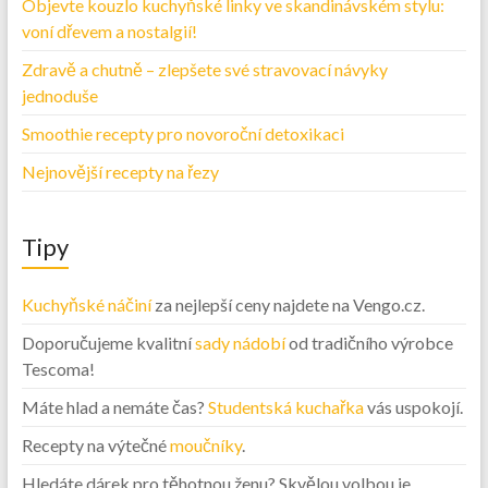
Objevte kouzlo kuchyňské linky ve skandinávském stylu:
voní dřevem a nostalgií!
Zdravě a chutně – zlepšete své stravovací návyky
jednoduše
Smoothie recepty pro novoroční detoxikaci
Nejnovější recepty na řezy
Tipy
Kuchyňské náčiní
za nejlepší ceny najdete na Vengo.cz.
Doporučujeme kvalitní
sady nádobí
od tradičního výrobce
Tescoma!
Máte hlad a nemáte čas?
Studentská kuchařka
vás uspokojí.
Recepty na výtečné
moučníky
.
Hledáte dárek pro těhotnou ženu? Skvělou volbou je