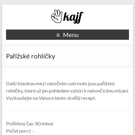
Recepty kajf.cz
Menu
Pařížské rohlíčky
Další klasikou mezi vánočním cukrovím jsou pařížské
rohlíčky, které už jen pohledem vybízí k nekončícímu mlsání.
Vyzkoušejte na Vánoce tento skvělý recept.
Potřebný čas:
80 minut
Počet porcí:
–