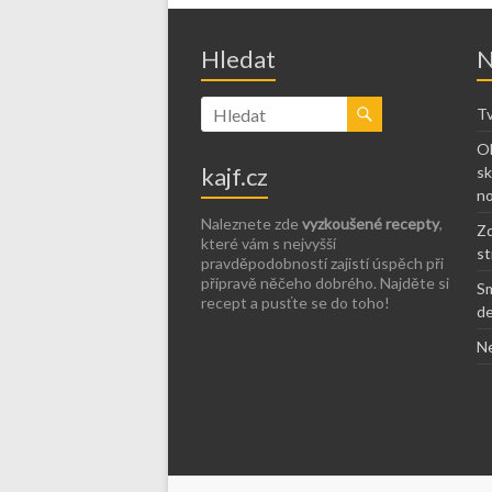
Hledat
N
Tv
Ob
kajf.cz
sk
no
Naleznete zde
vyzkoušené recepty
,
Zd
které vám s nejvyšší
st
pravděpodobností zajistí úspěch při
přípravě něčeho dobrého. Najděte si
Sm
recept a pusťte se do toho!
de
Ne