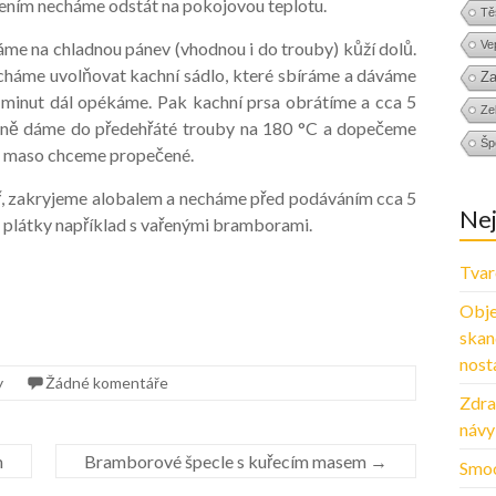
ečením necháme odstát na pokojovou teplotu.
Tě
áme na chladnou pánev (vhodnou i do trouby) kůží dolů.
Ve
cháme uvolňovat kachní sádlo, které sbíráme a dáváme
Za
0 minut dál opékáme. Pak kachní prsa obrátíme a cca 5
Zel
dně dáme do předehřáté trouby na 180 °C a dopečeme
Šp
jak maso chceme propečené.
ř, zakryjeme alobalem a necháme před podáváním cca 5
Nej
a plátky například s vařenými bramborami.
Tvar
Obje
skan
nosta
y
Žádné komentáře
Zdra
návy
m
Bramborové špecle s kuřecím masem
→
Smoo