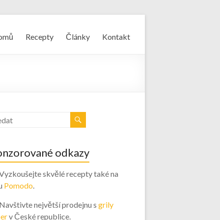
omů
Recepty
Články
Kontakt
onzorované odkazy
 Vyzkoušejte skvělé recepty také na
u
Pomodo
.
 Navštivte největší prodejnu s
grily
er
v České republice.