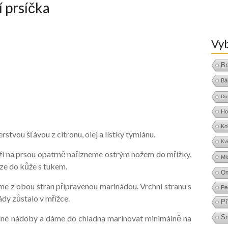
 prsíčka
Vyb
Br
Bá
Do
Ho
Ko
vou šťávou z citronu, olej a lístky tymiánu.
Kv
ži na prsou opatrně nařízneme ostrým nožem do mřížky,
Ml
ze do kůže s tukem.
O
me z obou stran připravenou marinádou. Vrchní stranu s
Pe
ády zůstalo v mřížce.
Př
elné nádoby a dáme do chladna marinovat minimálně na
S