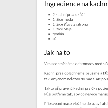
Ingredience na kachní
2 kachní prsa s kůží
1 lžíce medu
1 lžíce šťávy z citronu
1 lžíce oleje
tymián
sůl
Jak na to
V misce smícháme dohromady med s čerst
Kachní prsa opláchneme, osušíme a ků
tak, abychom neřezali do masa, ale pou
Takto připravená kachní prsíčka potře
kůží potřeme tak, aby co nejvíce marin
Připravené maso vložíme do uzavírat