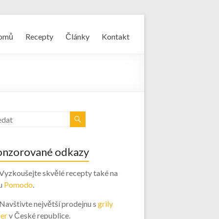
omů
Recepty
Články
Kontakt
onzorované odkazy
 Vyzkoušejte skvělé recepty také na
u
Pomodo
.
 Navštivte největší prodejnu s
grily
er
v České republice.