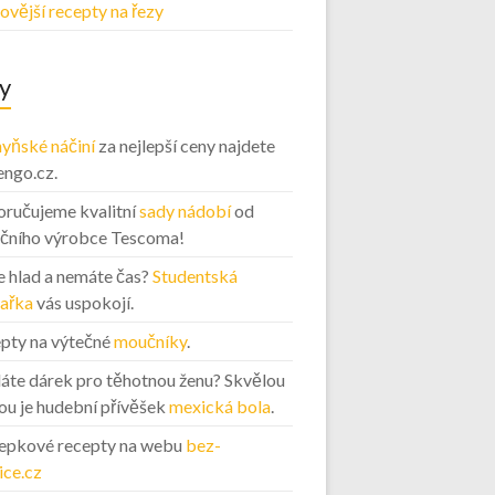
ovější recepty na řezy
y
yňské náčiní
za nejlepší ceny najdete
engo.cz.
ručujeme kvalitní
sady nádobí
od
ičního výrobce Tescoma!
 hlad a nemáte čas?
Studentská
ařka
vás uspokojí.
pty na výtečné
moučníky
.
áte dárek pro těhotnou ženu? Skvělou
ou je hudební přívěšek
mexická bola
.
epkové recepty na webu
bez-
ice.cz