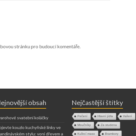
webovou stránku pro budoucí komentáře.
ejnovější obsah
Nejčastější štítky
Pečení
Hlavní jídla
Vaření
arohové svatební koláčky
Moučníky
Za studena
jevte kouzlo kuchyňské linky ve
andinávském stylu: voní dřevem a
Kuřecí maso
Brambory