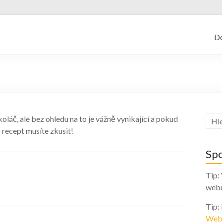
kajf.cz
D
láč, ale bez ohledu na to je vážně vynikající a pokud
 recept musíte zkusit!
Sp
Tip:
web
Tip:
Web