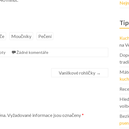
Nejn
Tip
če
Moučníky
Pečení
Kuch
na V
pty
Žádné komentáře
Dopo
trad
Máte
Vanilkové rohlíčky
→
kuch
Rece
Hled
volb
ěna.
Vyžadované informace jsou označeny
*
Bezl
psen