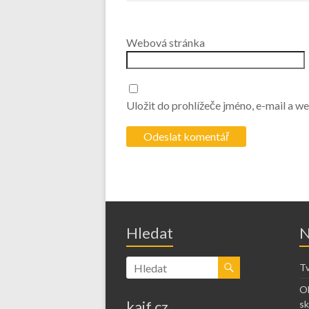
Webová stránka
Uložit do prohlížeče jméno, e-mail a 
Hledat
N
Tv
Ob
kajf.cz
sk