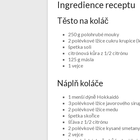
Ingredience receptu
Těsto na koláč
250 g polohrubé mouky
2 polévkové lžíce cukru krupice (l
špetka soli
citrónová kůra z 1/2 citrónu
125 g másla
1 vejce
Náplň koláče
1 menší dýně Hokkaidó
3 polévkové lžíce javorového siru
2 polévkové lžíce medu
špetka skořice
šťáva z 1/2 citrónu
2 polévkové lžíce kysané smetan
2 vejce