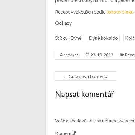
Recept vyzkoušen podle
tohoto blogu
.
Odkazy
Štítky:
Dýně
Dýně hokaido
Kolá
redakce
23. 10. 2013
Rece
←
Cuketová bábovka
Napsat komentář
Vaše e-mailová adresa nebude zveřejn
Komentář