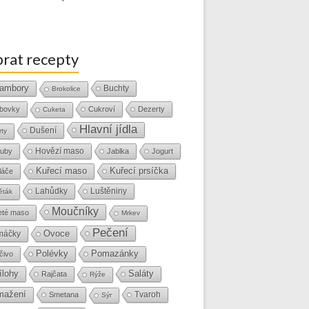
rat recepty
ambory
Buchty
Brokolice
bovky
Cukroví
Dezerty
Cuketa
Hlavní jídla
Dušení
rty
Hovězí maso
uby
Jablka
Jogurt
Kuřecí maso
Kuřecí prsíčka
láče
Lahůdky
Luštěniny
ěták
Moučníky
eté maso
Mrkev
Pečení
Ovoce
máčky
Polévky
Pomazánky
čivo
ílohy
Saláty
Rajčata
Rýže
mažení
Tvaroh
Smetana
Sýr