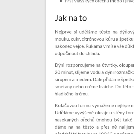
hrst vlašských ořechů (nebo i jiný
Jak na to
Nejprve si uděláme těsto na dýňov
mouku, cukr, citrónovou kůru a špetku 
nakonec vejce. Rukama v míse vše důk
odpočinout do chladu.
Dýni rozporcujeme na čtvrtky, oloupe
20 minut, slijeme vodu a dýni rozmač
sirupem a medem. Dále přidáme špetku s
smetany nebo créme fraiche. Do této s
hladkého krému.
Koláčovou formu vymažeme nejlépe m
Uděláme vyvýšené okraje u stěny form
nasekaných ořechů (mohou být také p
dáme na na těsto a přes ně nalije
předehřáté trouby na 180 °C a pečeme 