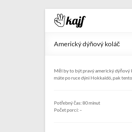
Recepty 
Americký dýňový koláč
Měl by to být pravý americký dýňový ko
máte po ruce dýni Hokkaidó, pak tento
Potřebný čas:
80 minut
Počet porcí:
–