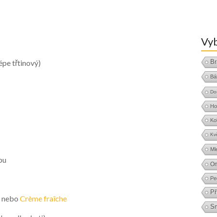
Vyb
épe třtinový)
Br
Bá
Do
Ho
Ko
Kv
Ml
pu
O
Pe
Př
y nebo
Crème fraîche
S