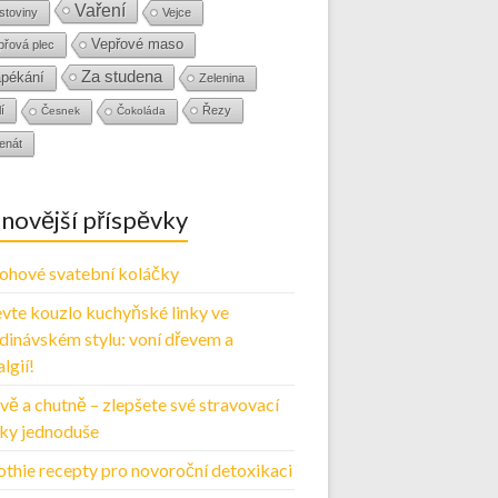
Vaření
stoviny
Vejce
Vepřové maso
přová plec
Za studena
pékání
Zelenina
í
Řezy
Česnek
Čokoláda
enát
novější příspěvky
ohové svatební koláčky
vte kouzlo kuchyňské linky ve
dinávském stylu: voní dřevem a
lgií!
vě a chutně – zlepšete své stravovací
ky jednoduše
thie recepty pro novoroční detoxikaci