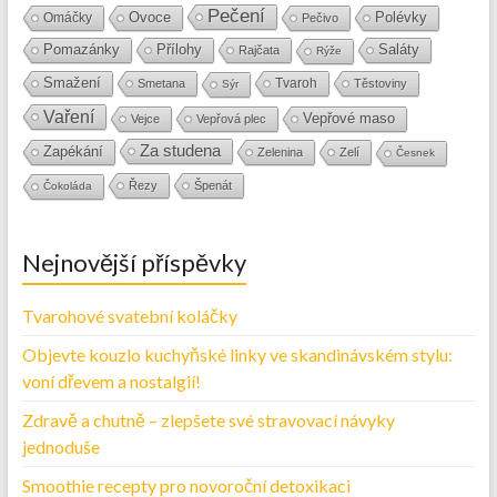
Pečení
Ovoce
Polévky
Omáčky
Pečivo
Přílohy
Saláty
Pomazánky
Rajčata
Rýže
Smažení
Tvaroh
Smetana
Těstoviny
Sýr
Vaření
Vepřové maso
Vejce
Vepřová plec
Za studena
Zapékání
Zelenina
Zelí
Česnek
Řezy
Špenát
Čokoláda
Nejnovější příspěvky
Tvarohové svatební koláčky
Objevte kouzlo kuchyňské linky ve skandinávském stylu:
voní dřevem a nostalgií!
Zdravě a chutně – zlepšete své stravovací návyky
jednoduše
Smoothie recepty pro novoroční detoxikaci