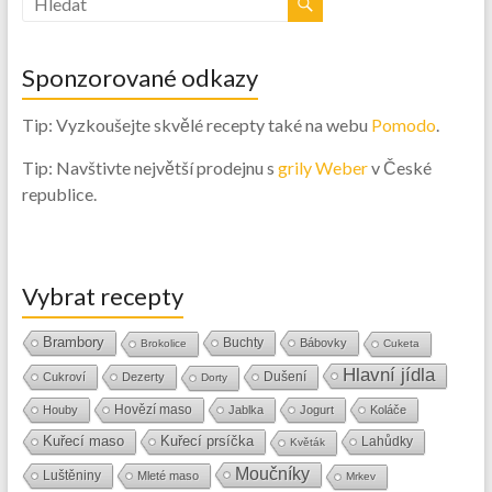
Sponzorované odkazy
Tip: Vyzkoušejte skvělé recepty také na webu
Pomodo
.
Tip: Navštivte největší prodejnu s
grily Weber
v České
republice.
Vybrat recepty
Brambory
Buchty
Bábovky
Brokolice
Cuketa
Hlavní jídla
Dušení
Cukroví
Dezerty
Dorty
Hovězí maso
Houby
Jablka
Jogurt
Koláče
Kuřecí maso
Kuřecí prsíčka
Lahůdky
Květák
Moučníky
Luštěniny
Mleté maso
Mrkev