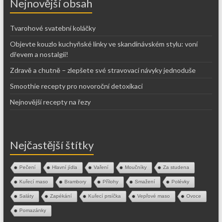
Nejnovější obsah
Tvarohové svatební koláčky
Objevte kouzlo kuchyňské linky ve skandinávském stylu: voní
dřevem a nostalgií!
Zdravě a chutně – zlepšete své stravovací návyky jednoduše
Smoothie recepty pro novoroční detoxikaci
Nejnovější recepty na řezy
Nejčastější štítky
Pečení
Hlavní jídla
Vaření
Moučníky
Za studena
Kuřecí maso
Brambory
Přílohy
Smažení
Polévky
Saláty
Zapékání
Kuřecí prsíčka
Vepřové maso
Ovoce
Pomazánky