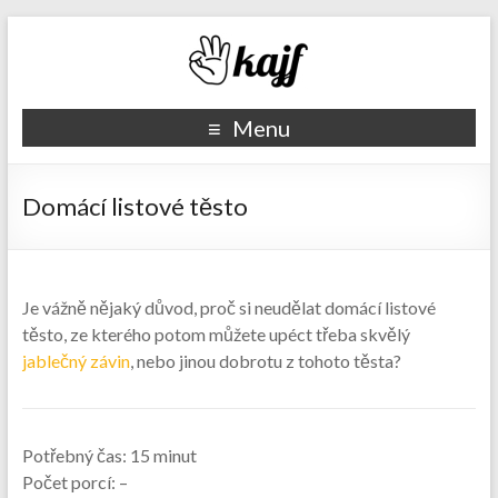
Recepty kajf.cz
Menu
Domácí listové těsto
Je vážně nějaký důvod, proč si neudělat domácí listové
těsto, ze kterého potom můžete upéct třeba skvělý
jablečný závin
, nebo jinou dobrotu z tohoto těsta?
Potřebný čas:
15 minut
Počet porcí:
–