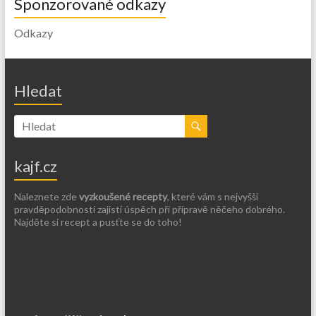
Sponzorované odkazy
Odkazy
Hledat
kajf.cz
Naleznete zde
vyzkoušené recepty
, které vám s nejvyšší
pravděpodobností zajistí úspěch při přípravě něčeho dobrého.
Najděte si recept a pusťte se do toho!