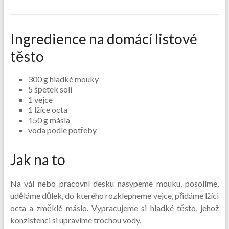
Ingredience na domácí listové
těsto
300 g hladké mouky
5 špetek soli
1 vejce
1 lžíce octa
150 g másla
voda podle potřeby
Jak na to
Na vál nebo pracovní desku nasypeme mouku, posolíme,
uděláme důlek, do kterého rozklepneme vejce, přidáme lžíci
octa a změklé máslo. Vypracujeme si hladké těsto, jehož
konzistenci si upravíme trochou vody.