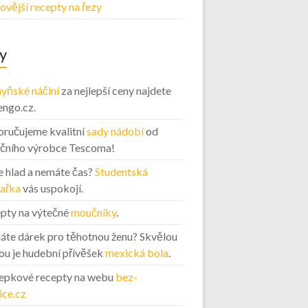
ovější recepty na řezy
y
yňské náčiní
za nejlepší ceny najdete
engo.cz.
ručujeme kvalitní
sady nádobí
od
ičního výrobce Tescoma!
 hlad a nemáte čas?
Studentská
ařka
vás uspokojí.
pty na výtečné
moučníky
.
áte dárek pro těhotnou ženu? Skvělou
ou je hudební přívěšek
mexická bola
.
epkové recepty na webu
bez-
ice.cz