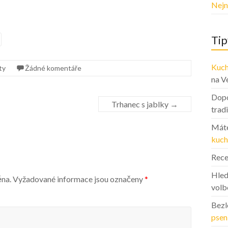
Nejn
Tip
Kuch
ty
Žádné komentáře
na V
Dopo
Trhanec s jablky
→
trad
Máte
kuch
Rece
Hled
ěna.
Vyžadované informace jsou označeny
*
volb
Bezl
psen