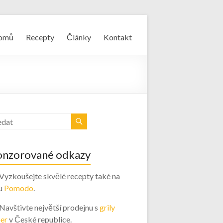
omů
Recepty
Články
Kontakt
onzorované odkazy
 Vyzkoušejte skvělé recepty také na
u
Pomodo
.
 Navštivte největší prodejnu s
grily
er
v České republice.