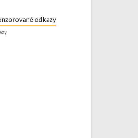
onzorované odkazy
azy