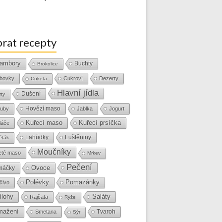
rat recepty
ambory
Buchty
Brokolice
bovky
Cukroví
Dezerty
Cuketa
Hlavní jídla
Dušení
rty
Hovězí maso
uby
Jablka
Jogurt
Kuřecí maso
Kuřecí prsíčka
láče
Lahůdky
Luštěniny
ěták
Moučníky
eté maso
Mrkev
Pečení
Ovoce
máčky
Polévky
Pomazánky
čivo
ílohy
Saláty
Rajčata
Rýže
mažení
Tvaroh
Smetana
Sýr