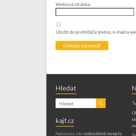
Webová stránka
Uložit do prohlížeče jméno, e-mail a 
Hledat
N
Tv
Ob
kajf.cz
sk
no
Naleznete zde
vyzkoušené recepty
,
Zd