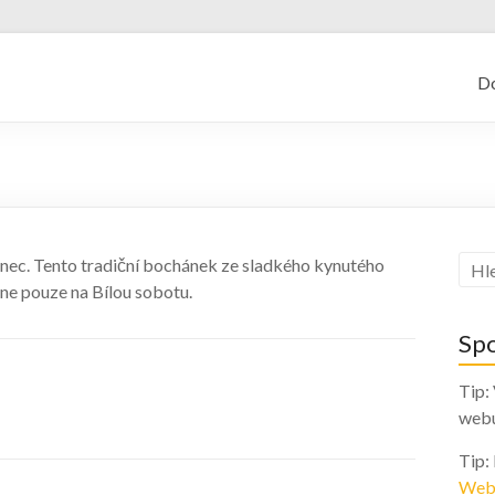
kajf.cz
D
nec. Tento tradiční bochánek ze sladkého kynutého
ne pouze na Bílou sobotu.
Sp
Tip:
web
Tip:
Web