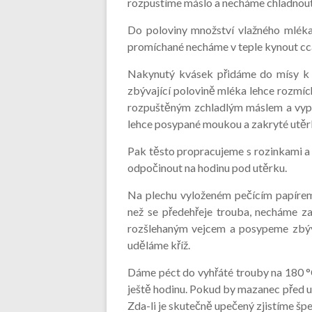
rozpustíme máslo a necháme chladnout
Do poloviny množství vlažného mléka 
promíchané necháme v teple kynout cc
Nakynutý kvásek přidáme do mísy k
zbývající polovině mléka lehce rozmíc
rozpuštěným zchladlým máslem a vypra
lehce posypané moukou a zakryté utěr
Pak těsto propracujeme s rozinkami a
odpočinout na hodinu pod utěrku.
Na plechu vyloženém pečícím papírem
než se předehřeje trouba, necháme z
rozšlehaným vejcem a posypeme zbý
uděláme kříž.
Dáme péct do vyhřáté trouby na 180 °
ještě hodinu. Pokud by mazanec před u
Zda-li je skutečně upečený zjistíme špej