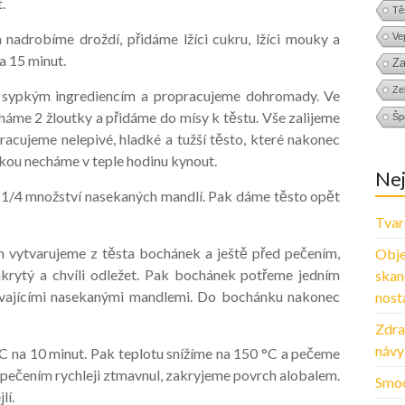
.
Tě
nadrobíme droždí, přidáme lžíci cukru, lžíci mouky a
Ve
a 15 minut.
Za
Zel
 sypkým ingrediencím a propracujeme dohromady. Ve
háme 2 žloutky a přidáme do mísy k těstu. Vše zalijeme
Šp
cujeme nelepivé, hladké a tužší těsto, které nakonec
kou necháme v teple hodinu kynout.
Nej
 1/4 množství nasekaných mandlí. Pak dáme těsto opět
Tvar
 vytvarujeme z těsta bochánek a ještě před pečením,
Obje
akrytý a chvíli odležet. Pak bochánek potřeme jedním
skan
vajícími nasekanými mandlemi. Do bochánku nakonec
nosta
Zdra
návy
C na 10 minut. Pak teplotu snížíme na 150 °C a pečeme
pečením rychleji ztmavnul, zakryjeme povrch alobalem.
Smoo
lí.