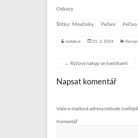
Odkazy
Štítky:
Moučníky
Pečení
Pečivo
redakce
31. 3. 2014
Recep
←
Rýžový nákyp se švestkami
Napsat komentář
Vaše e-mailová adresa nebude zveřejn
Komentář