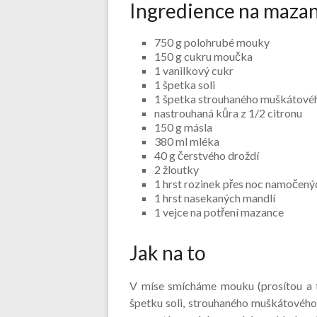
Ingredience na maza
750 g polohrubé mouky
150 g cukru moučka
1 vanilkový cukr
1 špetka soli
1 špetka strouhaného muškátovéh
nastrouhaná kůra z 1/2 citronu
150 g másla
380 ml mléka
40 g čerstvého droždí
2 žloutky
1 hrst rozinek přes noc namočený
1 hrst nasekaných mandlí
1 vejce na potření mazance
Jak na to
V míse smícháme mouku (prosítou a t
špetku soli, strouhaného muškátového 