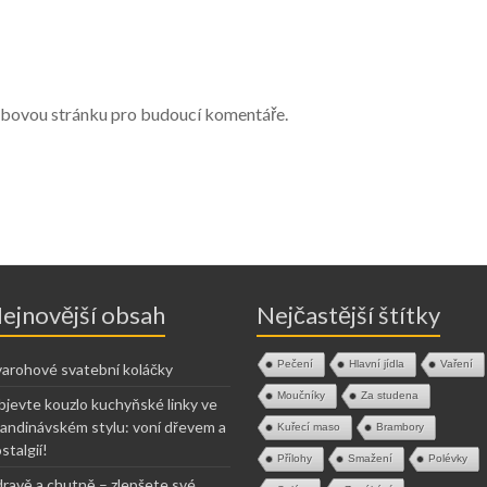
webovou stránku pro budoucí komentáře.
ejnovější obsah
Nejčastější štítky
Pečení
Hlavní jídla
Vaření
arohové svatební koláčky
Moučníky
Za studena
jevte kouzlo kuchyňské linky ve
andinávském stylu: voní dřevem a
Kuřecí maso
Brambory
stalgií!
Přílohy
Smažení
Polévky
ravě a chutně – zlepšete své