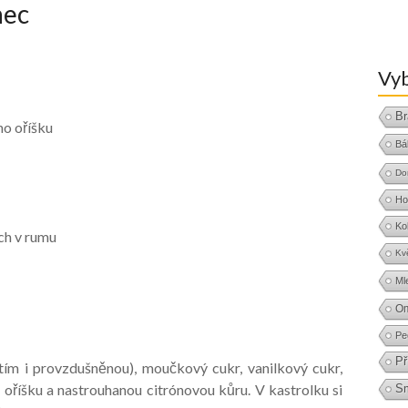
nec
Vyb
Br
o oříšku
Bá
Do
Ho
Ko
ch v rumu
Kv
Ml
O
Pe
Př
ím i provzdušněnou), moučkový cukr, vanilkový cukr,
oříšku a nastrouhanou citrónovou kůru. V kastrolku si
S