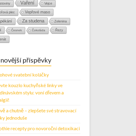
Vaření
stoviny
Vejce
Vepřové maso
přová plec
Za studena
pékání
Zelenina
í
Řezy
Česnek
Čokoláda
enát
novější příspěvky
ohové svatební koláčky
vte kouzlo kuchyňské linky ve
dinávském stylu: voní dřevem a
lgií!
vě a chutně – zlepšete své stravovací
ky jednoduše
thie recepty pro novoroční detoxikaci