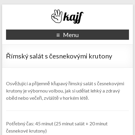
Recepty kajf.cz
Menu
Římský salát s česnekovými krutony
Osvěžující a příjemně křupavý římský salát s česnekovými
krutony je výbornou volbou, jak si udělat lehký a zdravý
oběd nebo večeři, zvláště v horkém létě.
Potřebný čas:
45 minut (25 minut salát + 20 minut
česnekové krutony)