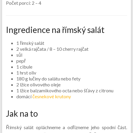
Počet porcí:
2 – 4
Ingredience na římský salát
1 římský salát
2 velká rajčata / 8 – 10 cherry rajčat
sůl
pepř
1 cibule
1 hrst oliv
180 g lučiny do salátu nebo fety
2 lžíce olivového oleje
1 lžíce balzamikového octa nebo šťávy z citronu
domácí
česnekové krutony
Jak na to
Římský salát opláchneme a odřízneme jeho spodní část.