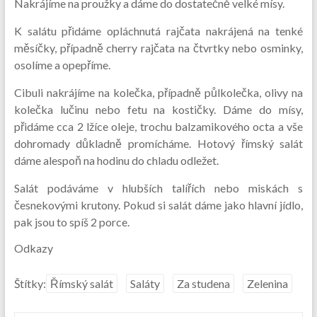
Nakrájíme na proužky a dáme do dostatečně velké mísy.
K salátu přidáme opláchnutá rajčata nakrájená na tenké
měsíčky, případně cherry rajčata na čtvrtky nebo osminky,
osolíme a opepříme.
Cibuli nakrájíme na kolečka, případně půlkolečka, olivy na
kolečka lučinu nebo fetu na kostičky. Dáme do mísy,
přidáme cca 2 lžíce oleje, trochu balzamikového octa a vše
dohromady důkladně promícháme. Hotový římský salát
dáme alespoň na hodinu do chladu odležet.
Salát podáváme v hlubších talířích nebo miskách s
česnekovými krutony. Pokud si salát dáme jako hlavní jídlo,
pak jsou to spíš 2 porce.
Odkazy
Štítky:
Římský salát
Saláty
Za studena
Zelenina