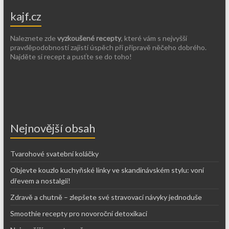
kajf.cz
Naleznete zde
vyzkoušené recepty
, které vám s nejvyšší
pravděpodobností zajistí úspěch při přípravě něčeho dobrého.
Najděte si recept a pusťte se do toho!
Nejnovější obsah
Tvarohové svatební koláčky
Objevte kouzlo kuchyňské linky ve skandinávském stylu: voní
dřevem a nostalgií!
Zdravě a chutně – zlepšete své stravovací návyky jednoduše
Smoothie recepty pro novoroční detoxikaci