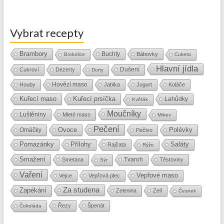
Vybrat recepty
Brambory
Buchty
Bábovky
Brokolice
Cuketa
Hlavní jídla
Dušení
Cukroví
Dezerty
Dorty
Hovězí maso
Houby
Jablka
Jogurt
Koláče
Kuřecí maso
Kuřecí prsíčka
Lahůdky
Květák
Moučníky
Luštěniny
Mleté maso
Mrkev
Pečení
Ovoce
Polévky
Omáčky
Pečivo
Přílohy
Saláty
Pomazánky
Rajčata
Rýže
Smažení
Tvaroh
Smetana
Těstoviny
Sýr
Vaření
Vepřové maso
Vejce
Vepřová plec
Za studena
Zapékání
Zelenina
Zelí
Česnek
Řezy
Špenát
Čokoláda