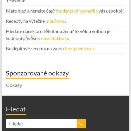
Tescoma!
Máte hlad a nemáte čas?
Studentská kuchařka
vás uspokojí.
Recepty na výtečné
moučníky
.
Hledáte dárek pro těhotnou ženu? Skvělou volbou je
hudební přívěšek
mexická bola
.
Bezlepkové recepty na webu
bez-psenice.cz
Sponzorované odkazy
Odkazy
Hledat