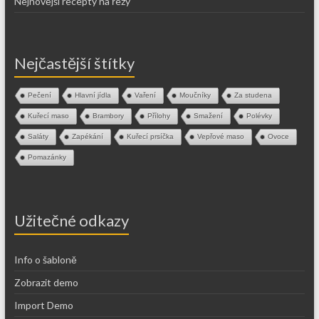
Nejnovější recepty na řezy
Nejčastější štítky
Pečení
Hlavní jídla
Vaření
Moučníky
Za studena
Kuřecí maso
Brambory
Přílohy
Smažení
Polévky
Saláty
Zapékání
Kuřecí prsíčka
Vepřové maso
Ovoce
Pomazánky
Užitečné odkazy
Info o šabloně
Zobrazit demo
Import Demo