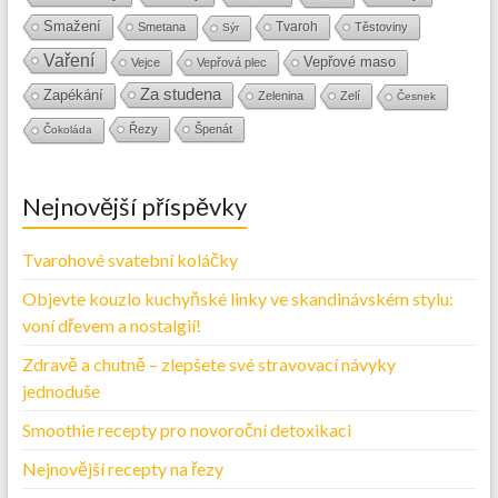
Smažení
Tvaroh
Smetana
Těstoviny
Sýr
Vaření
Vepřové maso
Vejce
Vepřová plec
Za studena
Zapékání
Zelenina
Zelí
Česnek
Řezy
Špenát
Čokoláda
Nejnovější příspěvky
Tvarohové svatební koláčky
Objevte kouzlo kuchyňské linky ve skandinávském stylu:
voní dřevem a nostalgií!
Zdravě a chutně – zlepšete své stravovací návyky
jednoduše
Smoothie recepty pro novoroční detoxikaci
Nejnovější recepty na řezy