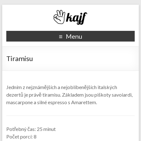
Recepty kajf.cz
Menu
Tiramisu
Jedním z nejznámějších a nejoblíbenějších italských
dezertů je právě tiramisu. Základem jsou piškoty savoiardi,
mascarpone a silné espresso s Amarettem.
Potřebný čas:
25 minut
Počet porcí:
8