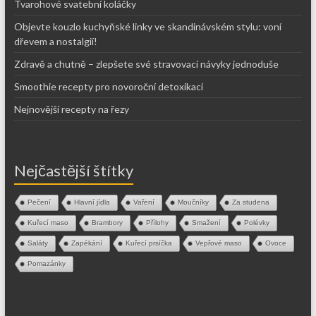
Tvarohové svatební koláčky
Objevte kouzlo kuchyňské linky ve skandinávském stylu: voní
dřevem a nostalgií!
Zdravě a chutně – zlepšete své stravovací návyky jednoduše
Smoothie recepty pro novoroční detoxikaci
Nejnovější recepty na řezy
Nejčastější štítky
Pečení
Hlavní jídla
Vaření
Moučníky
Za studena
Kuřecí maso
Brambory
Přílohy
Smažení
Polévky
Saláty
Zapékání
Kuřecí prsíčka
Vepřové maso
Ovoce
Pomazánky