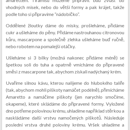
amarettem. Tiramisu můžeme připravit buď zvlášť do
vhodných misek, nebo do větší formy a pak krájet, takže
podle toho si připravíme “nádobíčko”.
Oddělené žloutky dáme do misky, prošleháme, přidáme
cukr a ušleháme do pěny. Přidáme nastrouhanou citronovou
kůru, mascarpone a společně zlehka ušleháme buď ručně,
nebo robotem na pomalejší otáčky.
Ušleháme si 3 bílky (možná nakonec přidáme méně) se
špetkou soli do tuha a opatrně vmícháme do připravené
směsi z mascarpone tak, abychom získali nadýchaný krém.
Uvaříme silnou kávu, kterou nalijeme do hlubokého talíře
(tak, abychom mohli piškoty namáčet podélně), přimícháme
Amaretto a namáčíme piškoty (jen narychlo smočíme,
okapeme), které skládáme do připravené formy. Vyložené
dno potřeme polovinou krému, uhladíme například stěrkou a
naskládáme další vrstvu namočených piškotů. Následuje
poslední vrstva druhé poloviny krému. Vršek uhladíme a