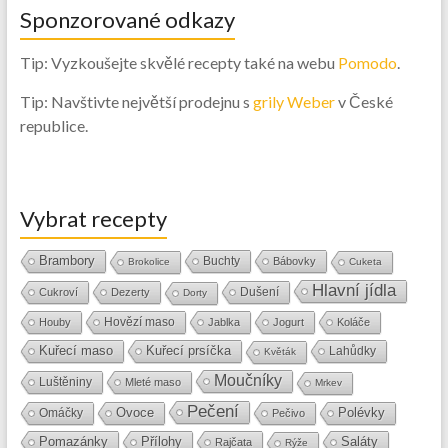
Sponzorované odkazy
Tip: Vyzkoušejte skvělé recepty také na webu
Pomodo
.
Tip: Navštivte největší prodejnu s
grily Weber
v České
republice.
Vybrat recepty
Brambory
Buchty
Bábovky
Brokolice
Cuketa
Hlavní jídla
Dušení
Cukroví
Dezerty
Dorty
Hovězí maso
Houby
Jablka
Jogurt
Koláče
Kuřecí maso
Kuřecí prsíčka
Lahůdky
Květák
Moučníky
Luštěniny
Mleté maso
Mrkev
Pečení
Ovoce
Polévky
Omáčky
Pečivo
Přílohy
Saláty
Pomazánky
Rajčata
Rýže