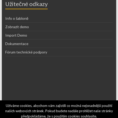
Užitečné odkazy
Info o šabloně
Zobrazit demo
Import Demo
Dokumentace
Fórum technické podpory
Užíváme cookies, abychom vám zajistili co možná nejsnadnější použití
Copyright © 2026
Recepty kajf.cz
. Používáme
WordPress
(v češtině).
našich webových stránek. Pokud budete nadále prohlížet naše stránky
Šablona: Spacious od
ThemeGrill
.
předpokládáme, že s použitím cookies souhlasíte.