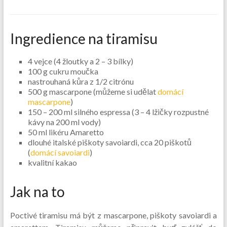
Ingredience na tiramisu
4 vejce (4 žloutky a 2 – 3 bílky)
100 g cukru moučka
nastrouhaná kůra z 1/2 citrónu
500 g mascarpone (můžeme si udělat
domácí
mascarpone
)
150 – 200 ml silného espressa (3 – 4 lžičky rozpustné
kávy na 200 ml vody)
50 ml likéru Amaretto
dlouhé italské piškoty savoiardi, cca 20 piškotů
(
domácí savoiardi
)
kvalitní kakao
Jak na to
Poctivé tiramisu má být z mascarpone, piškoty savoiardi a