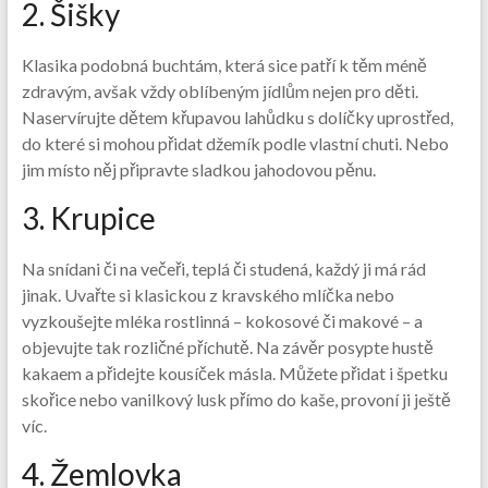
2. Šišky
Klasika podobná buchtám, která sice patří k těm méně
zdravým, avšak vždy oblíbeným jídlům nejen pro děti.
Naservírujte dětem křupavou lahůdku s dolíčky uprostřed,
do které si mohou přidat džemík podle vlastní chuti. Nebo
jim místo něj připravte sladkou jahodovou pěnu.
3. Krupice
Na snídani či na večeři, teplá či studená, každý ji má rád
jinak. Uvařte si klasickou z kravského mlíčka nebo
vyzkoušejte mléka rostlinná – kokosové či makové – a
objevujte tak rozličné příchutě. Na závěr posypte hustě
kakaem a přidejte kousíček másla. Můžete přidat i špetku
skořice nebo vanilkový lusk přímo do kaše, provoní ji ještě
víc.
4. Žemlovka