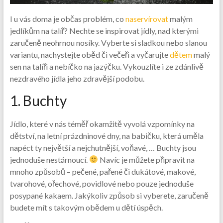
I u vás doma je občas problém, co
naservírovat
malým
jedlíkům na talíř? Nechte se inspirovat jídly, nad kterými
zaručeně neohrnou nosíky. Vyberte si sladkou nebo slanou
variantu, nachystejte oběd či večeři a vyčarujte
dětem
malý
sen na talíři a nebíčko na jazýčku. Vykouzlíte i ze zdánlivě
nezdravého jídla jeho zdravější podobu.
1. Buchty
Jídlo, které v nás téměř okamžitě vyvolá vzpomínky na
dětství, na letní prázdninové dny, na babičku, která uměla
napéct ty největší a nejchutnější, voňavé, … Buchty jsou
jednoduše nestárnoucí.
Navíc je můžete připravit na
mnoho způsobů – pečené, pařené či dukátové, makové,
tvarohové, ořechové, povidlové nebo pouze jednoduše
posypané kakaem. Jakýkoliv způsob si vyberete, zaručeně
budete mít s takovým obědem u dětí úspěch.