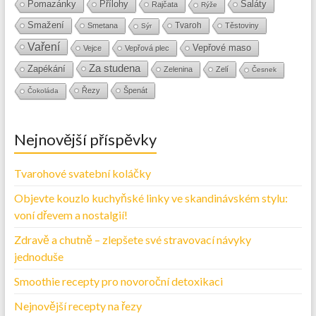
Přílohy
Saláty
Pomazánky
Rajčata
Rýže
Smažení
Tvaroh
Smetana
Těstoviny
Sýr
Vaření
Vepřové maso
Vejce
Vepřová plec
Za studena
Zapékání
Zelenina
Zelí
Česnek
Řezy
Špenát
Čokoláda
Nejnovější příspěvky
Tvarohové svatební koláčky
Objevte kouzlo kuchyňské linky ve skandinávském stylu:
voní dřevem a nostalgií!
Zdravě a chutně – zlepšete své stravovací návyky
jednoduše
Smoothie recepty pro novoroční detoxikaci
Nejnovější recepty na řezy