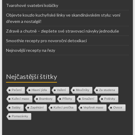
Tvarohové svatební koláčky
Objevte kouzlo kuchyňské linky ve skandinávském stylu: voní
dřevem a nostalgií!
Zdravě a chutně – zlepšete své stravovací návyky jednoduše
Smoothie recepty pro novoroční detoxikaci
Nejnovější recepty na řezy
Nejčastější štítky
Pečení
Hlavní jídla
Vaření
Moučníky
Za studena
Kuřecí maso
Brambory
Přílohy
Smažení
Polévky
Saláty
Zapékání
Kuřecí prsíčka
Vepřové maso
Ovoce
Pomazánky