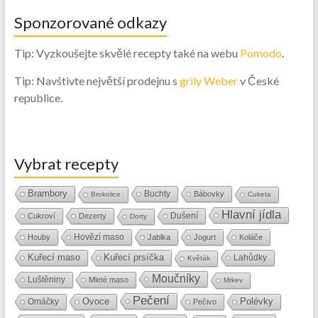
Sponzorované odkazy
Tip: Vyzkoušejte skvělé recepty také na webu
Pomodo
.
Tip: Navštivte největší prodejnu s
grily Weber
v České
republice.
Vybrat recepty
Brambory
Buchty
Bábovky
Brokolice
Cuketa
Hlavní jídla
Dušení
Cukroví
Dezerty
Dorty
Hovězí maso
Houby
Jablka
Jogurt
Koláče
Kuřecí maso
Kuřecí prsíčka
Lahůdky
Květák
Moučníky
Luštěniny
Mleté maso
Mrkev
Pečení
Ovoce
Polévky
Omáčky
Pečivo