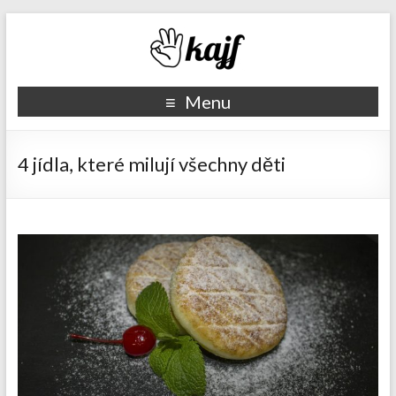
Recepty kajf.cz
Menu
4 jídla, které milují všechny děti