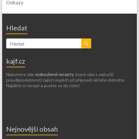
Odkazy
Hledat
kajf.cz
Naleznete zde
vyzkoušené recepty
, které vám s nejvyšší
pravděpodobností zajistí úspěch při přípravě něčeho dobrého.
Najděte si recept a pusťte se do toho!
Nejnovější obsah