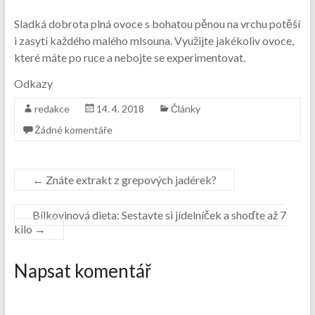
Sladká dobrota plná ovoce s bohatou pěnou na vrchu potěší
i zasytí každého malého mlsouna. Využijte jakékoliv ovoce,
které máte po ruce a nebojte se experimentovat.
Odkazy
redakce
14. 4. 2018
Články
Žádné komentáře
←
Znáte extrakt z grepových jadérek?
Bílkovinová dieta: Sestavte si jídelníček a shoďte až 7
kilo
→
Napsat komentář