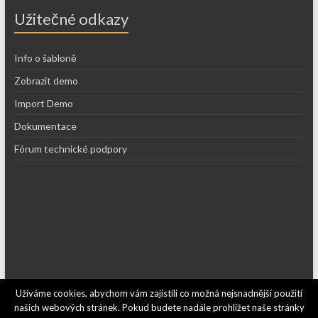
Užitečné odkazy
Info o šabloně
Zobrazit demo
Import Demo
Dokumentace
Fórum technické podpory
Užíváme cookies, abychom vám zajistili co možná nejsnadnější použití
Copyright © 2026
Recepty kajf.cz
. Používáme
WordPress
(v češtině).
našich webových stránek. Pokud budete nadále prohlížet naše stránky
Šablona: Spacious od
ThemeGrill
.