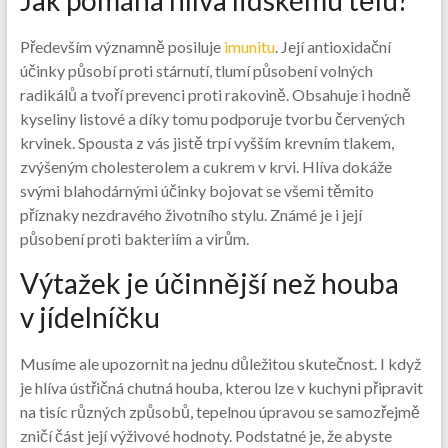
Především významně posiluje
imunitu
. Její antioxidační
účinky působí proti stárnutí, tlumí působení volných
radikálů a tvoří prevenci proti rakovině. Obsahuje i hodně
kyseliny listové a díky tomu podporuje tvorbu červených
krvinek. Spousta z vás jistě trpí vyšším krevním tlakem,
zvýšeným cholesterolem a cukrem v krvi. Hlíva dokáže
svými blahodárnými účinky bojovat se všemi těmito
příznaky nezdravého životního stylu. Známé je i její
působení proti bakteriím a virům.
Výtažek je účinnější než houba
v jídelníčku
Musíme ale upozornit na jednu důležitou skutečnost. I když
je hlíva ústřičná chutná houba, kterou lze v kuchyni připravit
na tisíc různých způsobů, tepelnou úpravou se samozřejmě
zničí část její výživové hodnoty. Podstatné je, že abyste