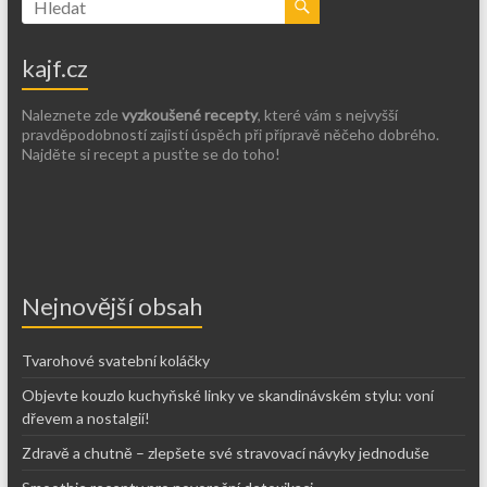
kajf.cz
Naleznete zde
vyzkoušené recepty
, které vám s nejvyšší
pravděpodobností zajistí úspěch při přípravě něčeho dobrého.
Najděte si recept a pusťte se do toho!
Nejnovější obsah
Tvarohové svatební koláčky
Objevte kouzlo kuchyňské linky ve skandinávském stylu: voní
dřevem a nostalgií!
Zdravě a chutně – zlepšete své stravovací návyky jednoduše