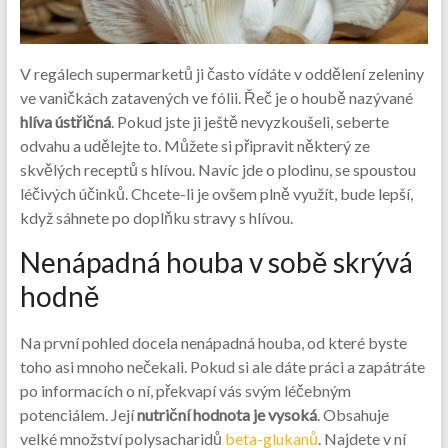
V regálech supermarketů ji často vídáte v oddělení zeleniny
ve vaničkách zatavených ve fólii. Řeč je o houbě nazývané
hlíva ústřičná
. Pokud jste ji ještě nevyzkoušeli, seberte
odvahu a udělejte to. Můžete si připravit některý ze
skvělých receptů s hlívou. Navíc jde o plodinu, se spoustou
léčivých účinků. Chcete-li je ovšem plně využít, bude lepší,
když sáhnete po doplňku stravy s hlívou.
Nenápadná houba v sobě skrývá
hodně
Na první pohled docela nenápadná houba, od které byste
toho asi mnoho nečekali. Pokud si ale dáte práci a zapátráte
po informacích o ní, překvapí vás svým léčebným
potenciálem. Její
nutriční hodnota je vysoká
. Obsahuje
velké množství polysacharidů
beta-glukanů
. Najdete v ní