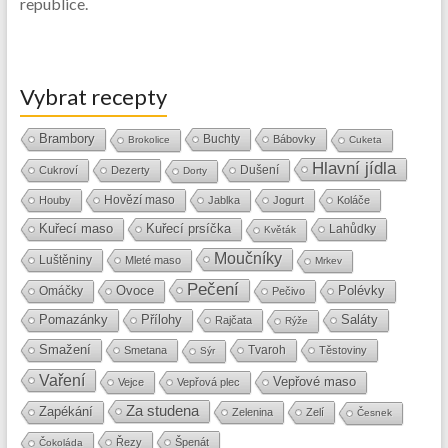
republice.
Vybrat recepty
Brambory
Buchty
Bábovky
Brokolice
Cuketa
Hlavní jídla
Dušení
Cukroví
Dezerty
Dorty
Hovězí maso
Houby
Jablka
Jogurt
Koláče
Kuřecí maso
Kuřecí prsíčka
Lahůdky
Květák
Moučníky
Luštěniny
Mleté maso
Mrkev
Pečení
Ovoce
Polévky
Omáčky
Pečivo
Přílohy
Saláty
Pomazánky
Rajčata
Rýže
Smažení
Tvaroh
Smetana
Těstoviny
Sýr
Vaření
Vepřové maso
Vejce
Vepřová plec
Za studena
Zapékání
Zelenina
Zelí
Česnek
Řezy
Špenát
Čokoláda