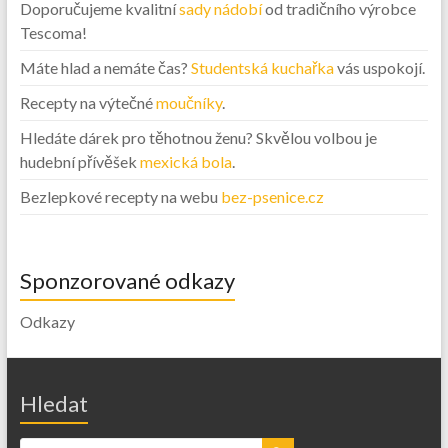
Doporučujeme kvalitní
sady nádobí
od tradičního výrobce
Tescoma!
Máte hlad a nemáte čas?
Studentská kuchařka
vás uspokojí.
Recepty na výtečné
moučníky
.
Hledáte dárek pro těhotnou ženu? Skvělou volbou je
hudební přívěšek
mexická bola
.
Bezlepkové recepty na webu
bez-psenice.cz
Sponzorované odkazy
Odkazy
Hledat