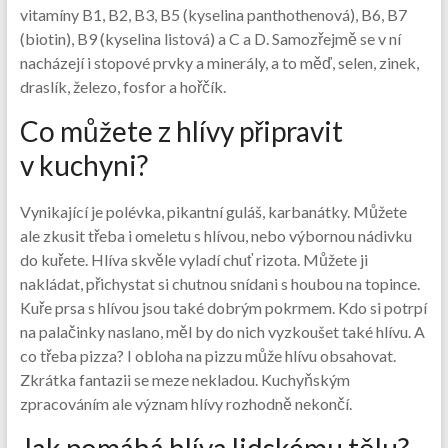
vitamíny B1, B2, B3, B5 (kyselina panthothenová), B6, B7
(biotin), B9 (kyselina listová) a C a D. Samozřejmě se v ní
nacházejí i stopové prvky a minerály, a to měď, selen, zinek,
draslík, železo, fosfor a hořčík.
Co můžete z hlívy připravit
v kuchyni?
Vynikající je polévka, pikantní guláš, karbanátky. Můžete
ale zkusit třeba i omeletu s hlívou, nebo výbornou nádivku
do kuřete. Hlíva skvěle vyladí chuť rizota. Můžete ji
nakládat, přichystat si chutnou snídani s houbou na topince.
Kuře prsa s hlívou jsou také dobrým pokrmem. Kdo si potrpí
na palačinky naslano, měl by do nich vyzkoušet také hlívu. A
co třeba pizza? I obloha na pizzu může hlívu obsahovat.
Zkrátka fantazii se meze nekladou. Kuchyňským
zpracováním ale význam hlívy rozhodně nekončí.
Jak pomáhá hlíva lidskému tělu?