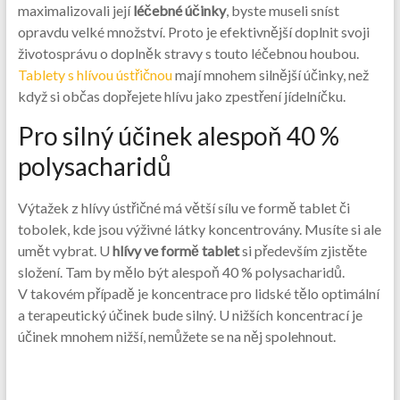
maximalizovali její
léčebné účinky
, byste museli sníst
opravdu velké množství. Proto je efektivnější doplnit svoji
životosprávu o doplněk stravy s touto léčebnou houbou.
Tablety s hlívou ústřičnou
mají mnohem silnější účinky, než
když si občas dopřejete hlívu jako zpestření jídelníčku.
Pro silný účinek alespoň 40 %
polysacharidů
Výtažek z hlívy ústřičné má větší sílu ve formě tablet či
tobolek, kde jsou výživné látky koncentrovány. Musíte si ale
umět vybrat. U
hlívy ve formě tablet
si především zjistěte
složení. Tam by mělo být alespoň 40 % polysacharidů.
V takovém případě je koncentrace pro lidské tělo optimální
a terapeutický účinek bude silný. U nižších koncentrací je
účinek mnohem nižší, nemůžete se na něj spolehnout.