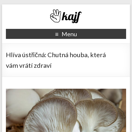
Recepty kajf.cz
Menu
Hlíva ústřičná: Chutná houba, která
vám vrátí zdraví