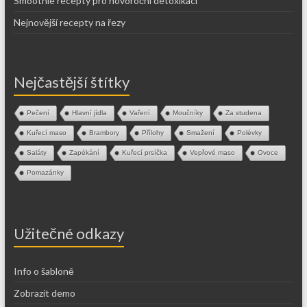
Smoothie recepty pro novoroční detoxikaci
Nejnovější recepty na řezy
Nejčastější štítky
Pečení
Hlavní jídla
Vaření
Moučníky
Za studena
Kuřecí maso
Brambory
Přílohy
Smažení
Polévky
Saláty
Zapékání
Kuřecí prsíčka
Vepřové maso
Ovoce
Pomazánky
Užitečné odkazy
Info o šabloně
Zobrazit demo