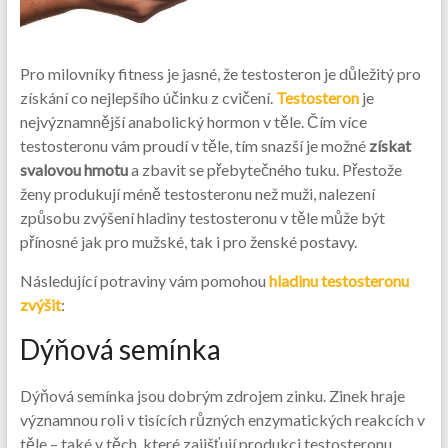
Pro milovníky fitness je jasné, že testosteron je důležitý pro
získání co nejlepšího účinku z cvičení.
Testosteron
je
nejvýznamnější anabolický hormon v těle. Čím více
testosteronu vám proudí v těle, tím snazší je možné
získat
svalovou hmotu
a zbavit se přebytečného tuku. Přestože
ženy produkují méně testosteronu než muži, nalezení
způsobu zvýšení hladiny testosteronu v těle může být
přínosné jak pro mužské, tak i pro ženské postavy.
Následující potraviny vám pomohou
hladinu testosteronu
zvýšit
:
Dýňová semínka
Dýňová semínka jsou dobrým zdrojem zinku. Zinek hraje
významnou roli v tisících různých enzymatických reakcích v
těle – také v těch, které zajišťují produkci testosteronu.