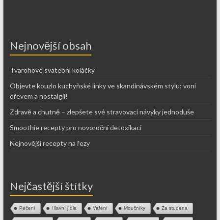
Nejnovější obsah
Tvarohové svatební koláčky
Objevte kouzlo kuchyňské linky ve skandinávském stylu: voní
dřevem a nostalgií!
Zdravě a chutně – zlepšete své stravovací návyky jednoduše
Smoothie recepty pro novoroční detoxikaci
Nejnovější recepty na řezy
Nejčastější štítky
Pečení
Hlavní jídla
Vaření
Moučníky
Za studena