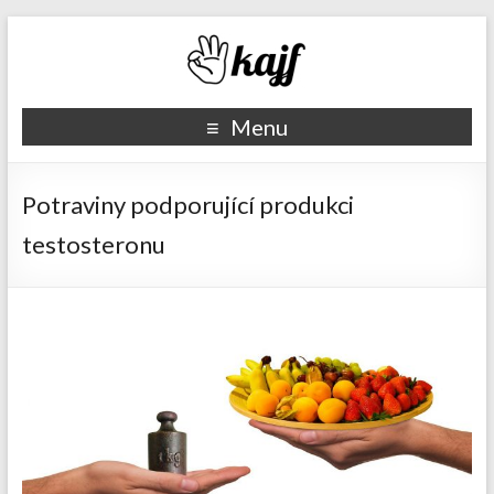
Recepty kajf.cz
Menu
Potraviny podporující produkci
testosteronu