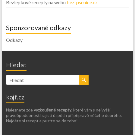
Bezlepkové recepty na webu
bez-psenice.cz
Sponzorované odkazy
Odkazy
Hledat
kajf.cz
Naleznete zde
vyzkoušené recepty
, které vám s nejvyšší
pravděpodobností zajistí úspěch při přípravě něčeho dobrého.
Najděte si recept a pusťte se do toho!