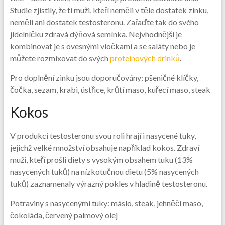
Studie zjistily, že ti muži, kteří neměli v těle dostatek zinku,
neměli ani dostatek testosteronu. Zařaďte tak do svého
jídelníčku zdravá dýňová semínka. Nejvhodnější je
kombinovat je s ovesnými vločkami a se saláty nebo je
můžete rozmixovat do svých
proteinových drinků
.
Pro doplnění zinku jsou doporučovány: pšeničné klíčky,
čočka, sezam, krabi, ústřice, krůtí maso, kuřecí maso, steak
Kokos
V produkci testosteronu svou roli hrají i nasycené tuky,
jejichž velké množství obsahuje například kokos. Zdraví
muži, kteří prošli diety s vysokým obsahem tuku (13%
nasycených tuků) na nízkotučnou dietu (5% nasycených
tuků) zaznamenaly výrazný pokles v hladině testosteronu.
Potraviny s nasycenými tuky: máslo, steak, jehněčí maso,
čokoláda, červený palmový olej