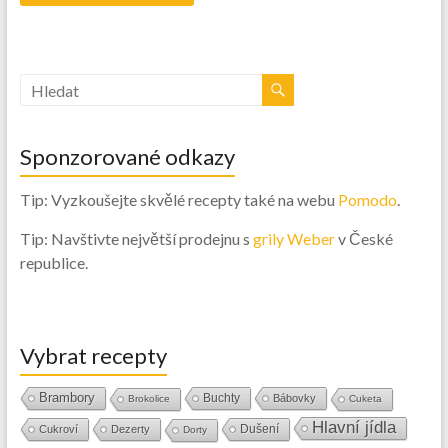
Sponzorované odkazy
Tip: Vyzkoušejte skvělé recepty také na webu
Pomodo
.
Tip: Navštivte největší prodejnu s
grily Weber
v České
republice.
Vybrat recepty
Brambory
Buchty
Bábovky
Brokolice
Cuketa
Hlavní jídla
Dušení
Cukroví
Dezerty
Dorty