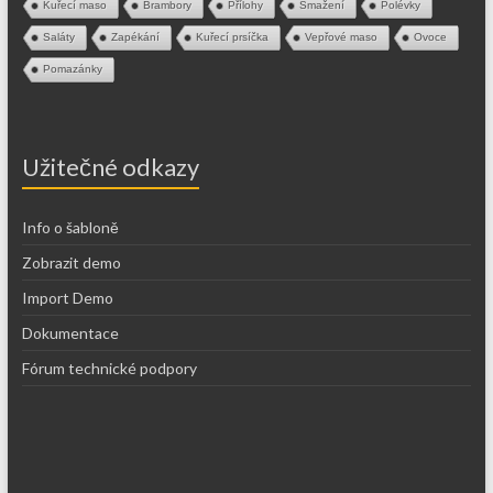
Kuřecí maso
Brambory
Přílohy
Smažení
Polévky
Saláty
Zapékání
Kuřecí prsíčka
Vepřové maso
Ovoce
Pomazánky
Užitečné odkazy
Info o šabloně
Zobrazit demo
Import Demo
Dokumentace
Fórum technické podpory