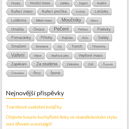
Hovězí maso
Houby
Jablka
Jogurt
Koláče
Kuřecí maso
Kuřecí prsíčka
Lahůdky
Květák
Moučníky
Luštěniny
Mleté maso
Mrkev
Pečení
Ovoce
Polévky
Omáčky
Pečivo
Přílohy
Saláty
Pomazánky
Rajčata
Rýže
Smažení
Tvaroh
Smetana
Těstoviny
Sýr
Vaření
Vepřové maso
Vejce
Vepřová plec
Za studena
Zapékání
Zelenina
Zelí
Česnek
Řezy
Špenát
Čokoláda
Nejnovější příspěvky
Tvarohové svatební koláčky
Objevte kouzlo kuchyňské linky ve skandinávském stylu:
voní dřevem a nostalgií!