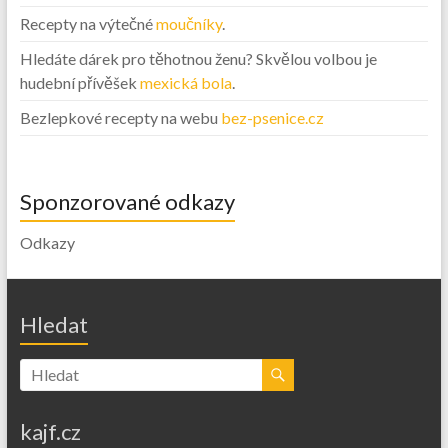
Recepty na výtečné
moučníky
.
Hledáte dárek pro těhotnou ženu? Skvělou volbou je
hudební přívěšek
mexická bola
.
Bezlepkové recepty na webu
bez-psenice.cz
Sponzorované odkazy
Odkazy
Hledat
kajf.cz