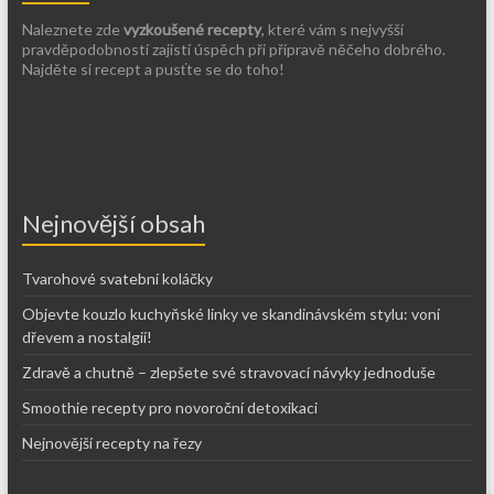
Naleznete zde
vyzkoušené recepty
, které vám s nejvyšší
pravděpodobností zajistí úspěch při přípravě něčeho dobrého.
Najděte si recept a pusťte se do toho!
Nejnovější obsah
Tvarohové svatební koláčky
Objevte kouzlo kuchyňské linky ve skandinávském stylu: voní
dřevem a nostalgií!
Zdravě a chutně – zlepšete své stravovací návyky jednoduše
Smoothie recepty pro novoroční detoxikaci
Nejnovější recepty na řezy