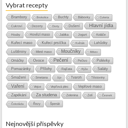
Vybrat recepty
Brambory
Buchty
Bábovky
Brokolice
Cuketa
Hlavní jídla
Dušení
Cukroví
Dezerty
Dorty
Hovězí maso
Houby
Jablka
Jogurt
Koláče
Kuřecí maso
Kuřecí prsíčka
Lahůdky
Květák
Moučníky
Luštěniny
Mleté maso
Mrkev
Pečení
Ovoce
Polévky
Omáčky
Pečivo
Přílohy
Saláty
Pomazánky
Rajčata
Rýže
Smažení
Tvaroh
Smetana
Těstoviny
Sýr
Vaření
Vepřové maso
Vejce
Vepřová plec
Za studena
Zapékání
Zelenina
Zelí
Česnek
Řezy
Špenát
Čokoláda
Nejnovější příspěvky