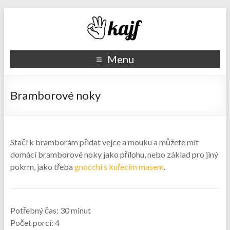
Recepty kajf.cz
Menu
Bramborové noky
Stačí k bramborám přidat vejce a mouku a můžete mít
domácí bramborové noky jako přílohu, nebo základ pro jiný
pokrm, jako třeba
gnocchi s kuřecím masem
.
Potřebný čas:
30 minut
Počet porcí:
4