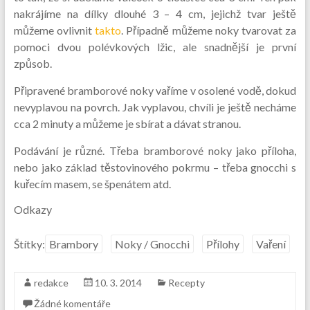
nakrájíme na dílky dlouhé 3 – 4 cm, jejichž tvar ještě
můžeme ovlivnit
takto
. Případně můžeme noky tvarovat za
pomoci dvou polévkových lžic, ale snadnější je první
způsob.
Připravené bramborové noky vaříme v osolené vodě, dokud
nevyplavou na povrch. Jak vyplavou, chvíli je ještě necháme
cca 2 minuty a můžeme je sbírat a dávat stranou.
Podávání je různé. Třeba bramborové noky jako příloha,
nebo jako základ těstovinového pokrmu – třeba gnocchi s
kuřecím masem, se špenátem atd.
Odkazy
Štítky:
Brambory
Noky / Gnocchi
Přílohy
Vaření
redakce
10. 3. 2014
Recepty
Žádné komentáře