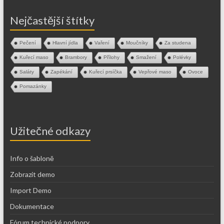
Nejčastější štítky
Pečení
Hlavní jídla
Vaření
Moučníky
Za studena
Kuřecí maso
Brambory
Přílohy
Smažení
Polévky
Saláty
Zapékání
Kuřecí prsíčka
Vepřové maso
Ovoce
Pomazánky
Užitečné odkazy
Info o šabloně
Zobrazit demo
Import Demo
Dokumentace
Fórum technické podpory