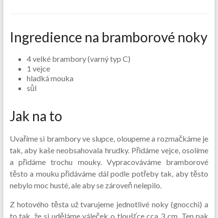
Ingredience na bramborové noky
4 velké brambory (varný typ C)
1 vejce
hladká mouka
sůl
Jak na to
Uvaříme si brambory ve slupce, oloupeme a rozmačkáme je
tak, aby kaše neobsahovala hrudky. Přidáme vejce, osolíme
a přidáme trochu mouky. Vypracováváme bramborové
těsto a mouku přidáváme dál podle potřeby tak, aby těsto
nebylo moc husté, ale aby se zároveň nelepilo.
Z hotového těsta už tvarujeme jednotlivé noky (gnocchi) a
to tak, že si uděláme váleček o tloušťce cca 3 cm. Ten pak