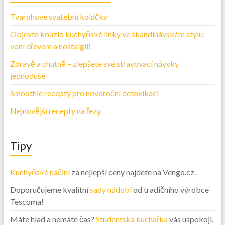
Tvarohové svatební koláčky
Objevte kouzlo kuchyňské linky ve skandinávském stylu:
voní dřevem a nostalgií!
Zdravě a chutně – zlepšete své stravovací návyky
jednoduše
Smoothie recepty pro novoroční detoxikaci
Nejnovější recepty na řezy
Tipy
Kuchyňské náčiní
za nejlepší ceny najdete na Vengo.cz.
Doporučujeme kvalitní
sady nádobí
od tradičního výrobce
Tescoma!
Máte hlad a nemáte čas?
Studentská kuchařka
vás uspokojí.