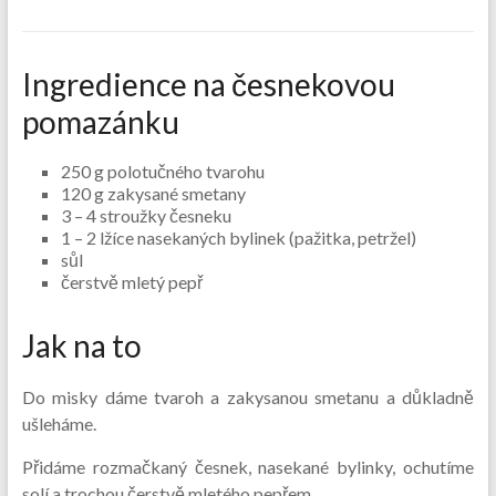
Ingredience na česnekovou
pomazánku
250 g polotučného tvarohu
120 g zakysané smetany
3 – 4 stroužky česneku
1 – 2 lžíce nasekaných bylinek (pažitka, petržel)
sůl
čerstvě mletý pepř
Jak na to
Do misky dáme tvaroh a zakysanou smetanu a důkladně
ušleháme.
Přidáme rozmačkaný česnek, nasekané bylinky, ochutíme
solí a trochou čerstvě mletého pepřem.