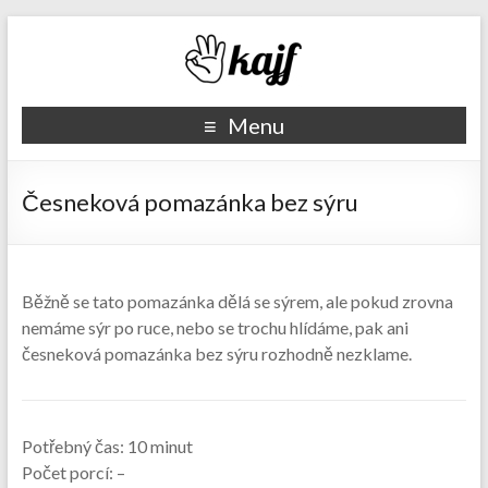
Recepty kajf.cz
Menu
Česneková pomazánka bez sýru
Běžně se tato pomazánka dělá se sýrem, ale pokud zrovna
nemáme sýr po ruce, nebo se trochu hlídáme, pak ani
česneková pomazánka bez sýru rozhodně nezklame.
Potřebný čas:
10 minut
Počet porcí:
–