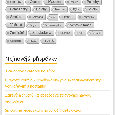
Pečení
Ovoce
Polévky
Omáčky
Pečivo
Přílohy
Saláty
Pomazánky
Rajčata
Rýže
Smažení
Tvaroh
Smetana
Těstoviny
Sýr
Vaření
Vepřové maso
Vejce
Vepřová plec
Za studena
Zapékání
Zelenina
Zelí
Česnek
Řezy
Špenát
Čokoláda
Nejnovější příspěvky
Tvarohové svatební koláčky
Objevte kouzlo kuchyňské linky ve skandinávském stylu:
voní dřevem a nostalgií!
Zdravě a chutně – zlepšete své stravovací návyky
jednoduše
Smoothie recepty pro novoroční detoxikaci