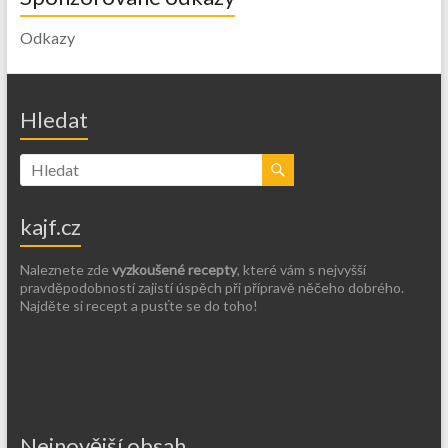
Odkazy
Hledat
kajf.cz
Naleznete zde
vyzkoušené recepty
, které vám s nejvyšší
pravděpodobností zajistí úspěch při přípravě něčeho dobrého.
Najděte si recept a pusťte se do toho!
Nejnovější obsah