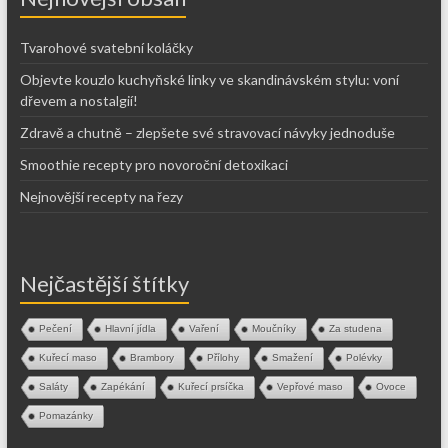
Tvarohové svatební koláčky
Objevte kouzlo kuchyňské linky ve skandinávském stylu: voní
dřevem a nostalgií!
Zdravě a chutně – zlepšete své stravovací návyky jednoduše
Smoothie recepty pro novoroční detoxikaci
Nejnovější recepty na řezy
Nejčastější štítky
Pečení
Hlavní jídla
Vaření
Moučníky
Za studena
Kuřecí maso
Brambory
Přílohy
Smažení
Polévky
Saláty
Zapékání
Kuřecí prsíčka
Vepřové maso
Ovoce
Pomazánky