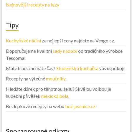
Nejnovější recepty na řezy
Tipy
Kuchyňské náčiní
za nejlepší ceny najdete na Vengo.cz.
Doporučujeme kvalitní
sady nádobí
od tradičního výrobce
Tescoma!
Máte hlad a nemáte čas?
Studentská kuchařka
vás uspokojí.
Recepty na výtečné
moučníky
.
Hledáte dárek pro těhotnou ženu? Skvělou volbou je
hudební přívěšek
mexická bola
.
Bezlepkové recepty na webu
bez-psenice.cz
Sponzorované odkazy