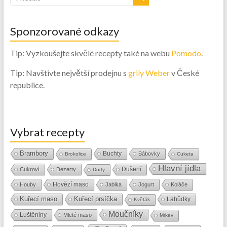
Sponzorované odkazy
Tip: Vyzkoušejte skvělé recepty také na webu
Pomodo
.
Tip: Navštivte největší prodejnu s
grily Weber
v České
republice.
Vybrat recepty
Brambory
Buchty
Bábovky
Brokolice
Cuketa
Hlavní jídla
Dušení
Cukroví
Dezerty
Dorty
Hovězí maso
Houby
Jablka
Jogurt
Koláče
Kuřecí maso
Kuřecí prsíčka
Lahůdky
Květák
Moučníky
Luštěniny
Mleté maso
Mrkev