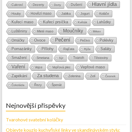
Hlavní jídla
Dušení
Cukroví
Dezerty
Dorty
Hovězí maso
Houby
Jablka
Jogurt
Koláče
Kuřecí maso
Kuřecí prsíčka
Lahůdky
Květák
Moučníky
Luštěniny
Mleté maso
Mrkev
Pečení
Ovoce
Polévky
Omáčky
Pečivo
Přílohy
Saláty
Pomazánky
Rajčata
Rýže
Smažení
Tvaroh
Smetana
Těstoviny
Sýr
Vaření
Vepřové maso
Vejce
Vepřová plec
Za studena
Zapékání
Zelenina
Zelí
Česnek
Řezy
Špenát
Čokoláda
Nejnovější příspěvky
Tvarohové svatební koláčky
Objevte kouzlo kuchyňské linky ve skandinávském stylu: