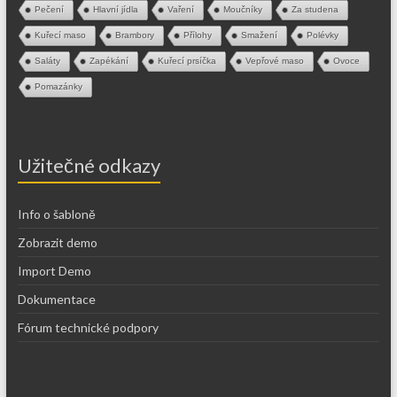
Pečení
Hlavní jídla
Vaření
Moučníky
Za studena
Kuřecí maso
Brambory
Přílohy
Smažení
Polévky
Saláty
Zapékání
Kuřecí prsíčka
Vepřové maso
Ovoce
Pomazánky
Užitečné odkazy
Info o šabloně
Zobrazit demo
Import Demo
Dokumentace
Fórum technické podpory