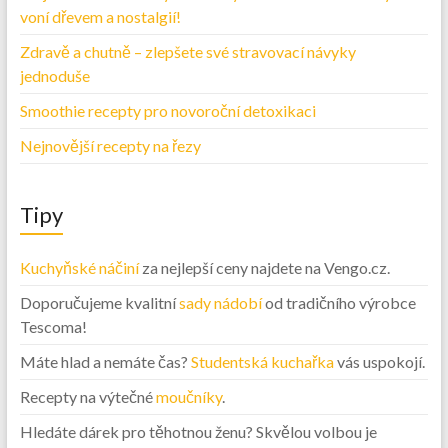
voní dřevem a nostalgií!
Zdravě a chutně – zlepšete své stravovací návyky
jednoduše
Smoothie recepty pro novoroční detoxikaci
Nejnovější recepty na řezy
Tipy
Kuchyňské náčiní
za nejlepší ceny najdete na Vengo.cz.
Doporučujeme kvalitní
sady nádobí
od tradičního výrobce
Tescoma!
Máte hlad a nemáte čas?
Studentská kuchařka
vás uspokojí.
Recepty na výtečné
moučníky
.
Hledáte dárek pro těhotnou ženu? Skvělou volbou je