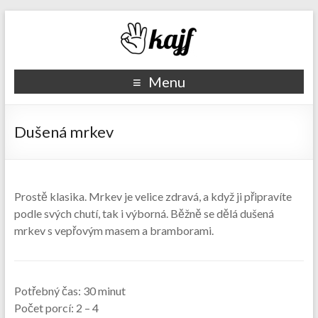
Recepty kajf.cz
Menu
Dušená mrkev
Prostě klasika. Mrkev je velice zdravá, a když ji připravíte
podle svých chutí, tak i výborná. Běžně se dělá dušená
mrkev s vepřovým masem a bramborami.
Potřebný čas:
30 minut
Počet porcí:
2 – 4