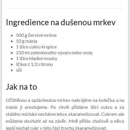
Ingredience na dušenou mrkev
500 g čerstvé mrkve
50 g másla
1 lžíce cukru krupice
250 ml zeleninového vývaru nebo vody
1 lžíce hladké mouky
šťáva z 1/2 citronu
sůl
Jak na to
Očištěnou a opláchnutou mrkev nakrájíme na kolečka a na
másle ji orestujeme. Po chvíli přidáme lžíci cukru a za
stálého míchání necháme lehce zkaramelizovat. Cukrem ale
můžeme dochutit až na závěr. Mně přišlo chuťově o něco
lepší nechat cukr v této fázi trochu zkaramelizovat.