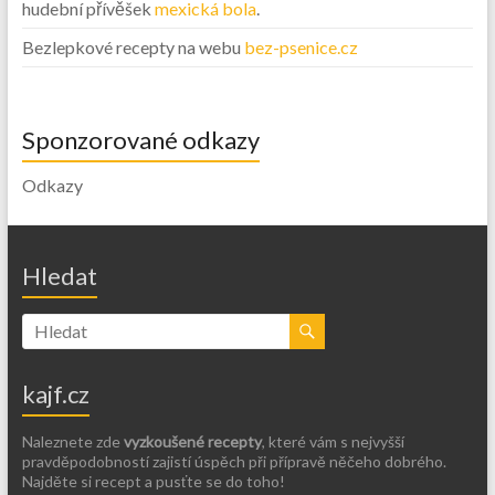
hudební přívěšek
mexická bola
.
Bezlepkové recepty na webu
bez-psenice.cz
Sponzorované odkazy
Odkazy
Hledat
kajf.cz
Naleznete zde
vyzkoušené recepty
, které vám s nejvyšší
pravděpodobností zajistí úspěch při přípravě něčeho dobrého.
Najděte si recept a pusťte se do toho!