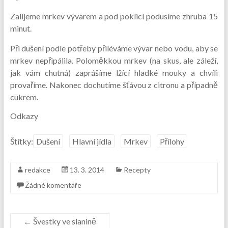
Zalijeme mrkev vývarem a pod poklicí podusíme zhruba 15
minut.
Při dušení podle potřeby přiléváme vývar nebo vodu, aby se
mrkev nepřipálila. Poloměkkou mrkev (na skus, ale záleží,
jak vám chutná) zaprášíme lžící hladké mouky a chvíli
provaříme. Nakonec dochutíme šťávou z citronu a případně
cukrem.
Odkazy
Štítky:
Dušení
Hlavní jídla
Mrkev
Přílohy
redakce
13. 3. 2014
Recepty
Žádné komentáře
←
Švestky ve slanině