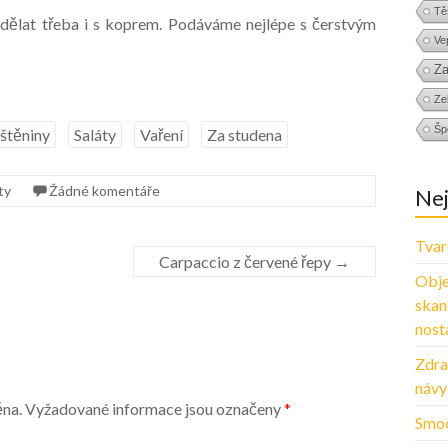
Tě
udělat třeba i s koprem. Podáváme nejlépe s čerstvým
Ve
Za
Zel
Šp
štěniny
Saláty
Vaření
Za studena
ty
Žádné komentáře
Nej
Tvar
Carpaccio z červené řepy
→
Obje
skan
nosta
Zdra
návy
ěna.
Vyžadované informace jsou označeny
*
Smoo