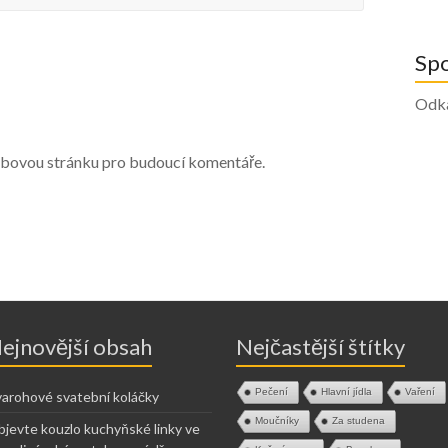
Sp
Odk
webovou stránku pro budoucí komentáře.
ejnovější obsah
Nejčastější štítky
Pečení
Hlavní jídla
Vaření
arohové svatební koláčky
Moučníky
Za studena
jevte kouzlo kuchyňské linky ve