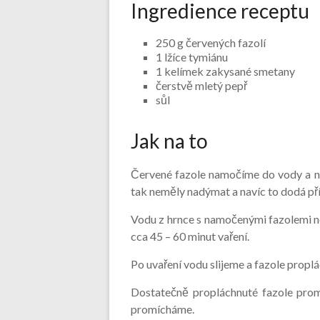
Ingredience receptu
250 g červených fazolí
1 lžíce tymiánu
1 kelímek zakysané smetany
čerstvě mletý pepř
sůl
Jak na to
Červené fazole namočíme do vody a na
tak neměly nadýmat a navíc to dodá p
Vodu z hrnce s namočenými fazolemi ne
cca 45 – 60 minut vaření.
Po uvaření vodu slijeme a fazole propl
Dostatečně propláchnuté fazole pro
promícháme.