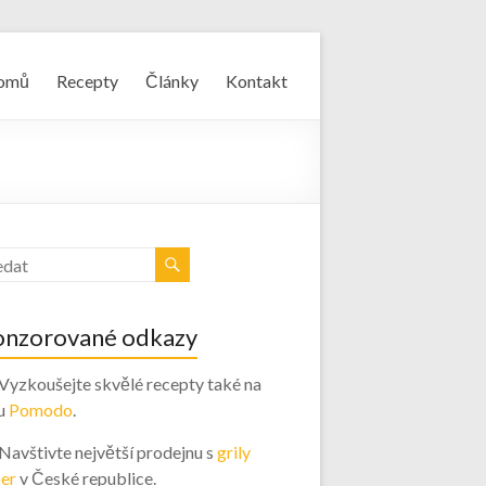
omů
Recepty
Články
Kontakt
onzorované odkazy
 Vyzkoušejte skvělé recepty také na
u
Pomodo
.
 Navštivte největší prodejnu s
grily
er
v České republice.