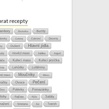
rat recepty
ambory
Buchty
Brokolice
bovky
Cukroví
Dezerty
Cuketa
Hlavní jídla
Dušení
rty
Hovězí maso
uby
Jablka
Jogurt
Kuřecí maso
Kuřecí prsíčka
láče
Lahůdky
Luštěniny
ěták
Moučníky
eté maso
Mrkev
Pečení
Ovoce
máčky
Polévky
Pomazánky
čivo
ílohy
Saláty
Rajčata
Rýže
mažení
Tvaroh
Smetana
Sýr