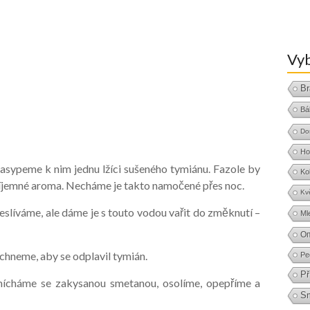
Vyb
Br
Bá
Do
Ho
sypeme k nim jednu lžíci sušeného tymiánu. Fazole by
Ko
říjemné aroma. Necháme je takto namočené přes noc.
Kv
slíváme, ale dáme je s touto vodou vařit do změknutí –
Ml
O
áchneme, aby se odplavil tymián.
Pe
Př
mícháme se zakysanou smetanou, osolíme, opepříme a
S