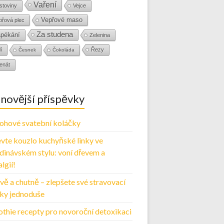
Vaření
stoviny
Vejce
Vepřové maso
přová plec
Za studena
pékání
Zelenina
í
Řezy
Česnek
Čokoláda
enát
novější příspěvky
ohové svatební koláčky
vte kouzlo kuchyňské linky ve
dinávském stylu: voní dřevem a
lgií!
vě a chutně – zlepšete své stravovací
ky jednoduše
thie recepty pro novoroční detoxikaci