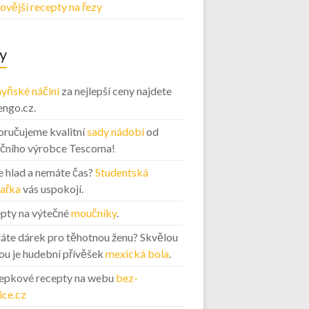
ovější recepty na řezy
y
yňské náčiní
za nejlepší ceny najdete
engo.cz.
ručujeme kvalitní
sady nádobí
od
ičního výrobce Tescoma!
 hlad a nemáte čas?
Studentská
ařka
vás uspokojí.
pty na výtečné
moučníky
.
áte dárek pro těhotnou ženu? Skvělou
ou je hudební přívěšek
mexická bola
.
epkové recepty na webu
bez-
ice.cz