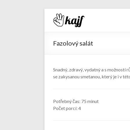
Recepty 
Fazolový salát
Snadný, zdravý, vydatný a s možností rů
se zakysanou smetanou, který je i v tét
Potřebný čas:
75 minut
Počet porcí:
4