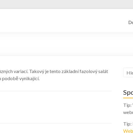
kajf.cz
D
zných variací. Takový je tento základní fazolový salát
o podobě vynikající.
Sp
Tip:
web
Tip:
Web