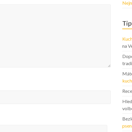
Nejn
Tip
Kuch
na V
Dopo
trad
Máte
kuch
Rece
Hled
volb
Bezl
psen