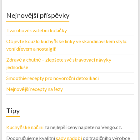
Nejnovější příspěvky
Tvarohové svatební koláčky
Objevte kouzlo kuchyňské linky ve skandinávském stylu:
voní dřevem a nostalgií!
Zdravě a chutně – zlepšete své stravovací návyky
jednoduše
Smoothie recepty pro novoroční detoxikaci
Nejnovější recepty na řezy
Tipy
Kuchyňské náčiní
za nejlepší ceny najdete na Vengo.cz.
Doporučujeme kvalitní
sady nádobí
od tradičního výrobce