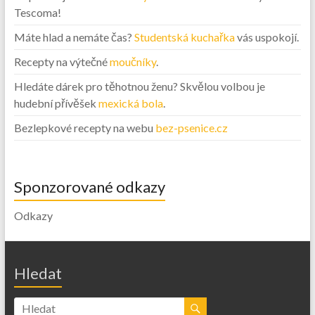
Tescoma!
Máte hlad a nemáte čas?
Studentská kuchařka
vás uspokojí.
Recepty na výtečné
moučníky
.
Hledáte dárek pro těhotnou ženu? Skvělou volbou je
hudební přívěšek
mexická bola
.
Bezlepkové recepty na webu
bez-psenice.cz
Sponzorované odkazy
Odkazy
Hledat