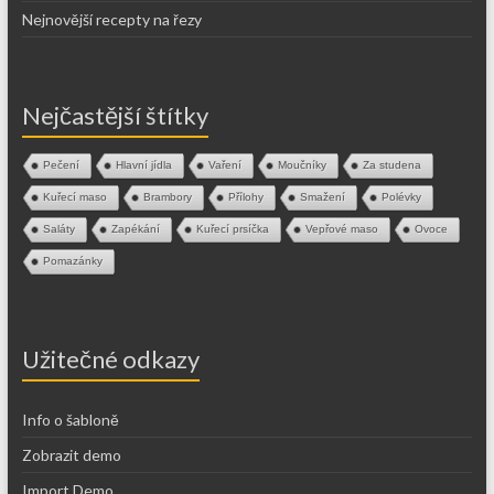
Nejnovější recepty na řezy
Nejčastější štítky
Pečení
Hlavní jídla
Vaření
Moučníky
Za studena
Kuřecí maso
Brambory
Přílohy
Smažení
Polévky
Saláty
Zapékání
Kuřecí prsíčka
Vepřové maso
Ovoce
Pomazánky
Užitečné odkazy
Info o šabloně
Zobrazit demo
Import Demo