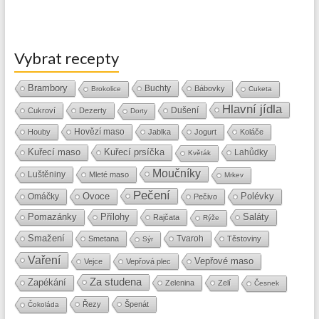
Vybrat recepty
Brambory
Buchty
Bábovky
Brokolice
Cuketa
Hlavní jídla
Dušení
Cukroví
Dezerty
Dorty
Hovězí maso
Houby
Jablka
Jogurt
Koláče
Kuřecí maso
Kuřecí prsíčka
Lahůdky
Květák
Moučníky
Luštěniny
Mleté maso
Mrkev
Pečení
Ovoce
Polévky
Omáčky
Pečivo
Přílohy
Saláty
Pomazánky
Rajčata
Rýže
Smažení
Tvaroh
Smetana
Těstoviny
Sýr
Vaření
Vepřové maso
Vejce
Vepřová plec
Za studena
Zapékání
Zelenina
Zelí
Česnek
Řezy
Špenát
Čokoláda