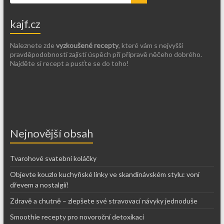
kajf.cz
Naleznete zde
vyzkoušené recepty
, které vám s nejvyšší
pravděpodobností zajistí úspěch při přípravě něčeho dobrého.
Najděte si recept a pusťte se do toho!
Nejnovější obsah
Tvarohové svatební koláčky
Objevte kouzlo kuchyňské linky ve skandinávském stylu: voní
dřevem a nostalgií!
Zdravě a chutně – zlepšete své stravovací návyky jednoduše
Smoothie recepty pro novoroční detoxikaci