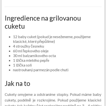
Ingredience na grilovanou
cuketu
12 baby cuket (pokud je neseženeme, použijeme
klasické, které přepůlíme)
4 stroužky česneku
60 ml řepkového oleje
30 ml balzamikového octa
1 lžička mletého pepře
1 lžička soli
nastrouhaný parmezán podle chuti
Jak na to
Cukety omyjeme a odstraníme stopky. Pokud máme baby
cukety, podélně je rozkrojíme. Pokud použijeme klasické
cukety, tak každou část rozkrojíme podélně na 3 – 4 plátky