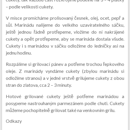
– podle velikosti cukety.
V misce promícháme prolisovaný česnek, olej, ocet, pepř a
sůl. Marinádu nalijeme do velkého uzavíratelného sáčku,
ještě jednou řádně protřepeme, vložíme do ní nakrájené
cukety a opět protřepeme, aby se marináda dostala všude.
Cukety i s marinádou v sáčku odložíme do ledničky asi na
jednu hodinu.
Rozpálíme si grilovací pánev a potřeme trochou řepkového
oleje. Z marinády vyndáme cukety (zbylou marinádu si
odložíme stranou) a v jedné vrstvě grilujeme cukety z obou
stran do zlatova, cca 2 – 3 minuty.
Hotové grilované cukety ještě potřeme marinádou a
posypeme nastrouhaným parmezánem podle chuti. Cukety
můžeme pochopitelně grilovat také na venkovním grilu.
Odkazy