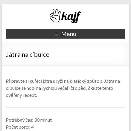
Recepty kajf.cz
Menu
Játra na cibulce
Připravte si kuřecí játra s rýží na klasický způsob. Játra na
cibulce se hodí na rychlou večeři či oběd. Zkuste tento
ověřený recept.
Potřebný čas:
30 minut
Počet porcí:
4