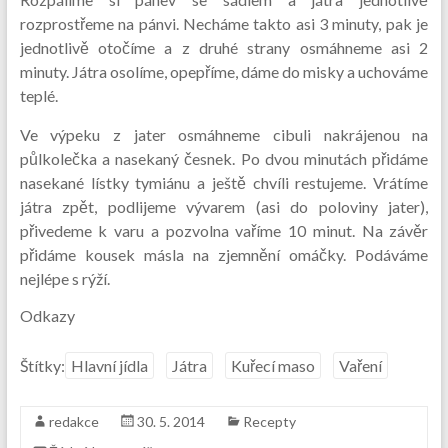
rozprostřeme na pánvi. Necháme takto asi 3 minuty, pak je
jednotlivě otočíme a z druhé strany osmáhneme asi 2
minuty. Játra osolíme, opepříme, dáme do misky a uchováme
teplé.
Ve výpeku z jater osmáhneme cibuli nakrájenou na
půlkolečka a nasekaný česnek. Po dvou minutách přidáme
nasekané lístky tymiánu a ještě chvíli restujeme. Vrátíme
játra zpět, podlijeme vývarem (asi do poloviny jater),
přivedeme k varu a pozvolna vaříme 10 minut. Na závěr
přidáme kousek másla na zjemnění omáčky. Podáváme
nejlépe s rýží.
Odkazy
Štítky:
Hlavní jídla
Játra
Kuřecí maso
Vaření
redakce
30. 5. 2014
Recepty