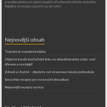
pravděpodobností zajistí úspěch při přípravě něčeho dobrého.
Najděte si recept a pusťte se do toho!
Nejnovější obsah
Tvarohové svatební koláčky
Objevte kouzlo kuchyňské linky ve skandinávském stylu: voní
dřevem a nostalgií!
Zdravě a chutně – zlepšete své stravovací návyky jednoduše
Smoothie recepty pro novoroční detoxikaci
Nejnovější recepty na řezy