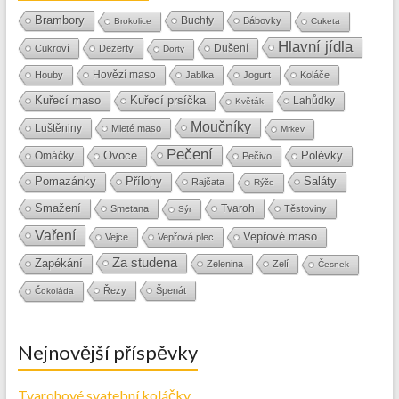
Brambory
Buchty
Bábovky
Brokolice
Cuketa
Hlavní jídla
Dušení
Cukroví
Dezerty
Dorty
Hovězí maso
Houby
Jablka
Jogurt
Koláče
Kuřecí maso
Kuřecí prsíčka
Lahůdky
Květák
Moučníky
Luštěniny
Mleté maso
Mrkev
Pečení
Ovoce
Polévky
Omáčky
Pečivo
Přílohy
Saláty
Pomazánky
Rajčata
Rýže
Smažení
Tvaroh
Smetana
Těstoviny
Sýr
Vaření
Vepřové maso
Vejce
Vepřová plec
Za studena
Zapékání
Zelenina
Zelí
Česnek
Řezy
Špenát
Čokoláda
Nejnovější příspěvky
Tvarohové svatební koláčky