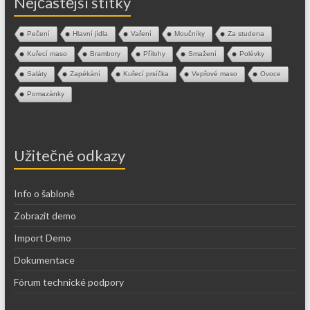
Nejčastější štítky
Pečení
Hlavní jídla
Vaření
Moučníky
Za studena
Kuřecí maso
Brambory
Přílohy
Smažení
Polévky
Saláty
Zapékání
Kuřecí prsíčka
Vepřové maso
Ovoce
Pomazánky
Užitečné odkazy
Info o šabloně
Zobrazit demo
Import Demo
Dokumentace
Fórum technické podpory