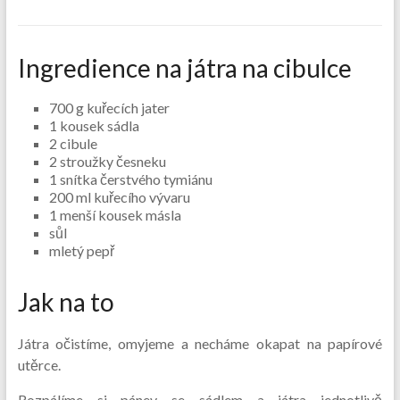
Ingredience na játra na cibulce
700 g kuřecích jater
1 kousek sádla
2 cibule
2 stroužky česneku
1 snítka čerstvého tymiánu
200 ml kuřecího vývaru
1 menší kousek másla
sůl
mletý pepř
Jak na to
Játra očistíme, omyjeme a necháme okapat na papírové
utěrce.
Rozpálíme si pánev se sádlem a játra jednotlivě