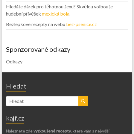
Hledáte dárek pro těhotnou ženu? Skvělou volbou je
hudební přívěšek
mexická bola
.
Bezlepkové recepty na webu
bez-psenice.cz
Sponzorované odkazy
Odkazy
Hledat
kajf.cz
Naleznete zde
vyzkoušené recepty
, které vám s nejvyšší