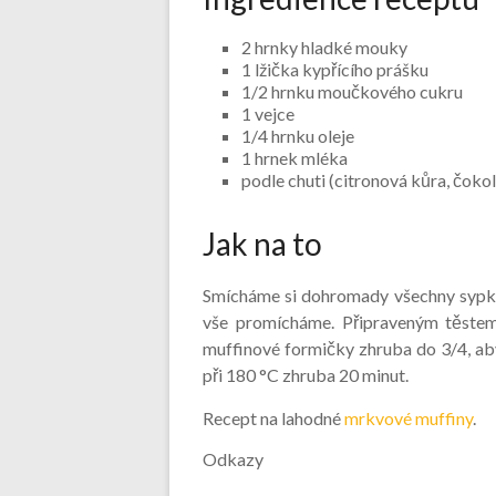
2 hrnky hladké mouky
1 lžička kypřícího prášku
1/2 hrnku moučkového cukru
1 vejce
1/4 hrnku oleje
1 hrnek mléka
podle chuti (citronová kůra, čoko
Jak na to
Smícháme si dohromady všechny sypké
vše promícháme. Připraveným těste
muffinové formičky zhruba do 3/4, ab
při 180 °C zhruba 20 minut.
Recept na lahodné
mrkvové muffiny
.
Odkazy