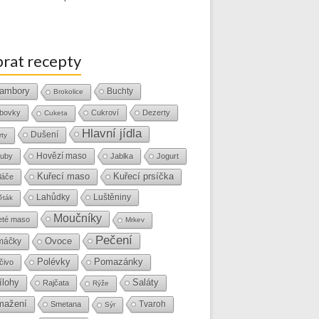
rat recepty
ambory
Buchty
Brokolice
bovky
Cukroví
Dezerty
Cuketa
Hlavní jídla
Dušení
rty
Hovězí maso
uby
Jablka
Jogurt
Kuřecí maso
Kuřecí prsíčka
láče
Lahůdky
Luštěniny
ěták
Moučníky
eté maso
Mrkev
Pečení
Ovoce
máčky
Polévky
Pomazánky
čivo
ílohy
Saláty
Rajčata
Rýže
mažení
Tvaroh
Smetana
Sýr