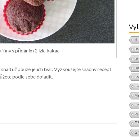
Vyb
Br
Bá
finy s přidáním 2 lžic kakaa
Do
Ho
e snad už pouze jejich tvar. Vyzkoušejte snadný recept
můžete podle sebe doladit.
Ko
Kv
Ml
O
Pe
Př
S