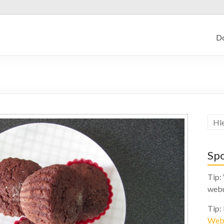
kajf.cz
D
Sp
Tip:
web
Tip:
Web