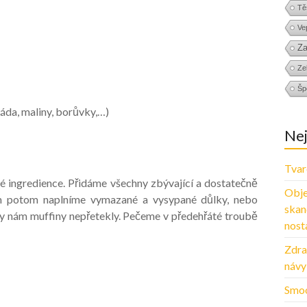
Tě
Ve
Za
Zel
Šp
láda, maliny, borůvky,…)
Nej
Tvar
 ingredience. Přidáme všechny zbývající a dostatečně
Obje
m potom naplníme vymazané a vysypané důlky, nebo
skan
y nám muffiny nepřetekly. Pečeme v předehřáté troubě
nosta
Zdra
návy
Smoo