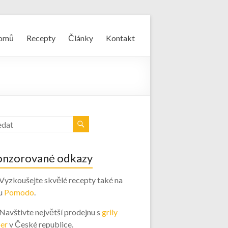
omů
Recepty
Články
Kontakt
onzorované odkazy
 Vyzkoušejte skvělé recepty také na
u
Pomodo
.
 Navštivte největší prodejnu s
grily
er
v České republice.