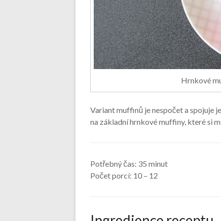
Hrnkové muf
Variant muffinů je nespočet a spojuje j
na základní hrnkové muffiny, které si 
Potřebný čas:
35 minut
Počet porcí:
10 – 12
Ingredience receptu