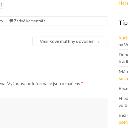
Nejn
í
ty
Žádné komentáře
Tip
Kuch
Vanilkové muffiny s ovocem
→
na V
Dopo
trad
Máte
kuch
ěna.
Vyžadované informace jsou označeny
*
Rece
Hled
volb
Bezl
psen