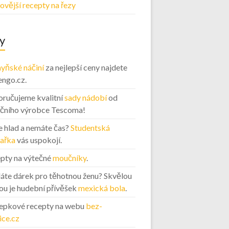
ovější recepty na řezy
y
yňské náčiní
za nejlepší ceny najdete
engo.cz.
ručujeme kvalitní
sady nádobí
od
ičního výrobce Tescoma!
 hlad a nemáte čas?
Studentská
ařka
vás uspokojí.
pty na výtečné
moučníky
.
áte dárek pro těhotnou ženu? Skvělou
ou je hudební přívěšek
mexická bola
.
epkové recepty na webu
bez-
ice.cz