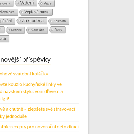
Vaření
stoviny
Vejce
Vepřové maso
přová plec
Za studena
pékání
Zelenina
í
Řezy
Česnek
Čokoláda
enát
novější příspěvky
ohové svatební koláčky
vte kouzlo kuchyňské linky ve
dinávském stylu: voní dřevem a
lgií!
vě a chutně – zlepšete své stravovací
ky jednoduše
thie recepty pro novoroční detoxikaci