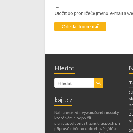
Uložit do prohlížeče jméno, e-mail a 
Hledat
N
Tv
Ob
kajf.cz
sk
no
Naleznete zde
vyzkoušené recepty
,
Zd
které vám s nejvyšší
st
pravděpodobností zajistí úspěch při
přípravě něčeho dobrého. Najděte si
Sm