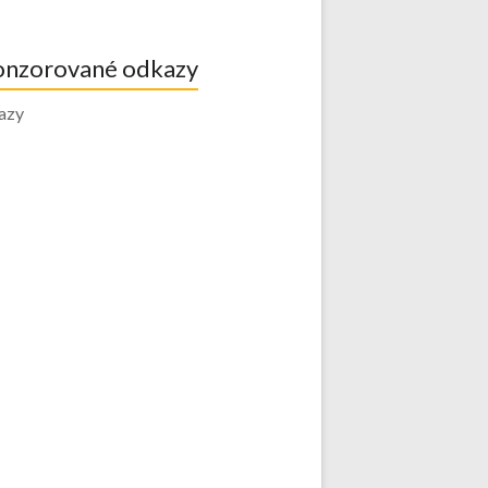
onzorované odkazy
azy