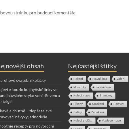
webovou stránku pro budoucí komentáře.
ejnovější obsah
Nejčastější štítky
Pečení
Hlavní jídla
Vaření
arohové svatební koláčky
Moučníky
Za studena
jevte kouzlo kuchyňské linky ve
andinávském stylu: voní dřevem a
Kuřecí maso
Brambory
stalgií!
Přílohy
Smažení
Polévky
ravě a chutně – zlepšete své
Saláty
Zapékání
ravovací návyky jednoduše
Kuřecí prsíčka
Vepřové maso
oothie recepty pro novoroční
Ovoce
Pomazánky