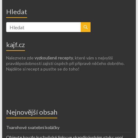
Hledat
kajf.cz
Naleznete zde
vyzkoušené recepty
, které vám s nejvyšší
pravděpodobností zajistí úspěch při přípravě něčeho dobrého.
Najděte si recept a pusťte se do toho!
Nejnovější obsah
Tvarohové svatební koláčky
Objevte kouzlo kuchyňské linky ve skandinávském stylu: voní