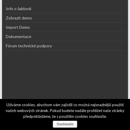
Info o šabloně
Zobrazit demo
Import Demo
Dokumentace
Fórum technické podpory
Užíváme cookies, abychom vám zajistili co možná nejsnadnější použití
Copyright © 2026
Recepty kajf.cz
. Používáme
WordPress
(v češtině).
našich webových stránek. Pokud budete nadále prohlížet naše stránky
Šablona: Spacious od
ThemeGrill
.
předpokládáme, že s použitím cookies souhlasíte.
Kontakt
Souhlasím