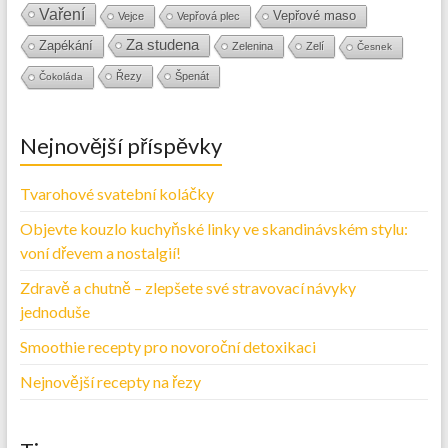
Vaření
Vepřové maso
Vejce
Vepřová plec
Za studena
Zapékání
Zelenina
Zelí
Česnek
Řezy
Špenát
Čokoláda
Nejnovější příspěvky
Tvarohové svatební koláčky
Objevte kouzlo kuchyňské linky ve skandinávském stylu:
voní dřevem a nostalgií!
Zdravě a chutně – zlepšete své stravovací návyky
jednoduše
Smoothie recepty pro novoroční detoxikaci
Nejnovější recepty na řezy