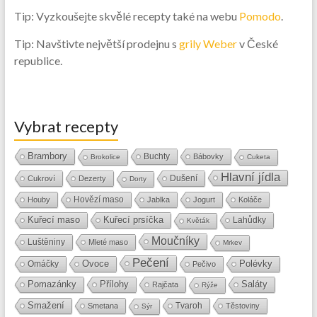
Tip: Vyzkoušejte skvělé recepty také na webu
Pomodo
.
Tip: Navštivte největší prodejnu s
grily Weber
v České
republice.
Vybrat recepty
Brambory
Buchty
Bábovky
Brokolice
Cuketa
Hlavní jídla
Dušení
Cukroví
Dezerty
Dorty
Hovězí maso
Houby
Jablka
Jogurt
Koláče
Kuřecí maso
Kuřecí prsíčka
Lahůdky
Květák
Moučníky
Luštěniny
Mleté maso
Mrkev
Pečení
Ovoce
Polévky
Omáčky
Pečivo
Přílohy
Saláty
Pomazánky
Rajčata
Rýže
Smažení
Tvaroh
Smetana
Těstoviny
Sýr