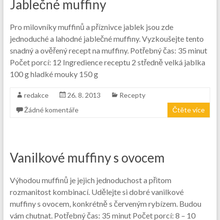
Jablečné muffiny
Pro milovníky muffinů a příznivce jablek jsou zde
jednoduché a lahodné jablečné muffiny. Vyzkoušejte tento
snadný a ověřený recept na muffiny. Potřebný čas: 35 minut
Počet porcí: 12 Ingredience receptu 2 středně velká jablka
100 g hladké mouky 150 g
redakce
26. 8. 2013
Recepty
Žádné komentáře
Čtěte více
Vanilkové muffiny s ovocem
Výhodou muffinů je jejich jednoduchost a přitom
rozmanitost kombinací. Udělejte si dobré vanilkové
muffiny s ovocem, konkrétně s červeným rybízem. Budou
vám chutnat. Potřebný čas: 35 minut Počet porcí: 8 – 10