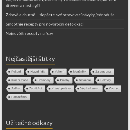
dřevem a nostalgií!
Zdravě a chutně – zlepšete své stravovací návyky jednoduše
Smoothie recepty pro novoroční detoxikaci
Nejnovější recepty na řezy
Nejčastější štítky
Pečení
Hlavní jídla
Vaření
Moučníky
Za studena
Kuřecí maso
Brambory
Přílohy
Smažení
Polévky
Saláty
Zapékání
Kuřecí prsíčka
Vepřové maso
Ovoce
Pomazánky
Užitečné odkazy