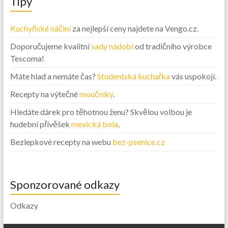
Tipy
Kuchyňské náčiní
za nejlepší ceny najdete na Vengo.cz.
Doporučujeme kvalitní
sady nádobí
od tradičního výrobce
Tescoma!
Máte hlad a nemáte čas?
Studentská kuchařka
vás uspokojí.
Recepty na výtečné
moučníky
.
Hledáte dárek pro těhotnou ženu? Skvělou volbou je
hudební přívěšek
mexická bola
.
Bezlepkové recepty na webu
bez-psenice.cz
Sponzorované odkazy
Odkazy