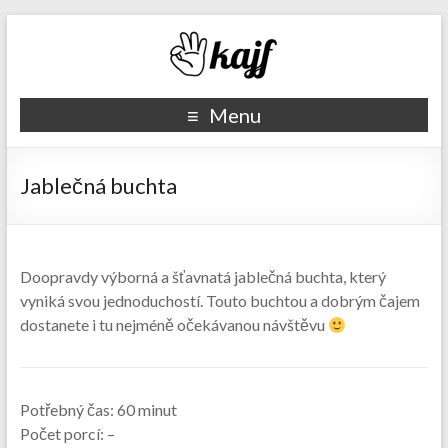
Recepty kajf.cz
Menu
Jablečná buchta
Doopravdy výborná a šťavnatá jablečná buchta, který
vyniká svou jednoduchostí. Touto buchtou a dobrým čajem
dostanete i tu nejméně očekávanou návštěvu
Potřebný čas:
60 minut
Počet porcí:
–