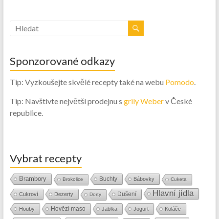
Sponzorované odkazy
Tip: Vyzkoušejte skvělé recepty také na webu
Pomodo
.
Tip: Navštivte největší prodejnu s
grily Weber
v České
republice.
Vybrat recepty
Brambory
Buchty
Bábovky
Brokolice
Cuketa
Hlavní jídla
Dušení
Cukroví
Dezerty
Dorty
Hovězí maso
Houby
Jablka
Jogurt
Koláče