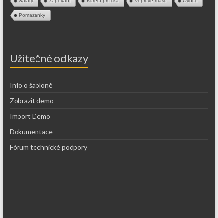
Saláty
Zapékání
Kuřecí prsíčka
Vepřové maso
Ovoce
Pomazánky
Užitečné odkazy
Info o šabloně
Zobrazit demo
Import Demo
Dokumentace
Fórum technické podpory