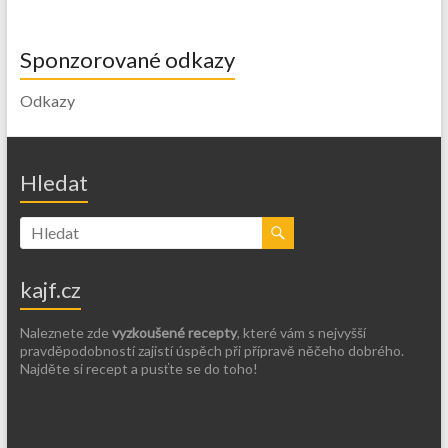
Sponzorované odkazy
Odkazy
Hledat
kajf.cz
Naleznete zde
vyzkoušené recepty
, které vám s nejvyšší
pravděpodobností zajistí úspěch při přípravě něčeho dobrého.
Najděte si recept a pusťte se do toho!