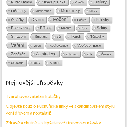
Kuřecí maso
Kuřecí prsíčka
Lahůdky
Květák
Moučníky
Luštěniny
Mleté maso
Mrkev
Pečení
Ovoce
Polévky
Omáčky
Pečivo
Přílohy
Saláty
Pomazánky
Rajčata
Rýže
Smažení
Tvaroh
Smetana
Těstoviny
Sýr
Vaření
Vepřové maso
Vejce
Vepřová plec
Za studena
Zapékání
Zelenina
Zelí
Česnek
Řezy
Špenát
Čokoláda
Nejnovější příspěvky
Tvarohové svatební koláčky
Objevte kouzlo kuchyňské linky ve skandinávském stylu:
voní dřevem a nostalgií!
Zdravě a chutně – zlepšete své stravovací návyky