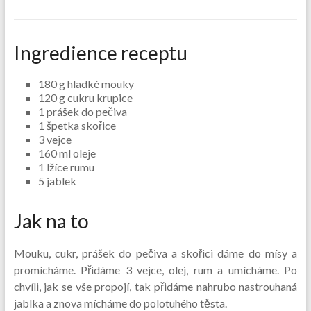
Ingredience receptu
180 g hladké mouky
120 g cukru krupice
1 prášek do pečiva
1 špetka skořice
3 vejce
160 ml oleje
1 lžíce rumu
5 jablek
Jak na to
Mouku, cukr, prášek do pečiva a skořici dáme do mísy a
promícháme. Přidáme 3 vejce, olej, rum a umícháme. Po
chvíli, jak se vše propojí, tak přidáme nahrubo nastrouhaná
jablka a znova mícháme do polotuhého těsta.