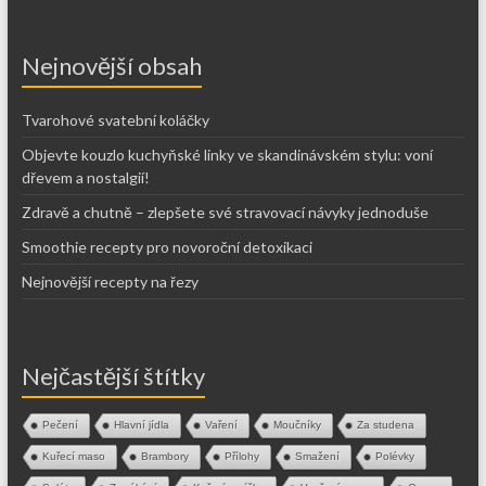
Nejnovější obsah
Tvarohové svatební koláčky
Objevte kouzlo kuchyňské linky ve skandinávském stylu: voní
dřevem a nostalgií!
Zdravě a chutně – zlepšete své stravovací návyky jednoduše
Smoothie recepty pro novoroční detoxikaci
Nejnovější recepty na řezy
Nejčastější štítky
Pečení
Hlavní jídla
Vaření
Moučníky
Za studena
Kuřecí maso
Brambory
Přílohy
Smažení
Polévky