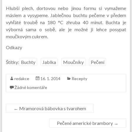
Hlubší plech, dortovou nebo jinou formu si vymažeme
máslem a vysypeme. Jablečnou buchtu pečeme v předem
vyhřáté troubě na 180 °C zhruba 40 minut. Buchta je
výborná sama o sobě, ale je možné ji lehce posypat
moučkovým cukrem.
Odkazy
Štítky:
Buchty
Jablka
Moučníky
Pečení
redakce
16. 1. 2014
Recepty
Žádné komentáře
←
Mramorová bábovka s tvarohem
Pečené americké brambory
→