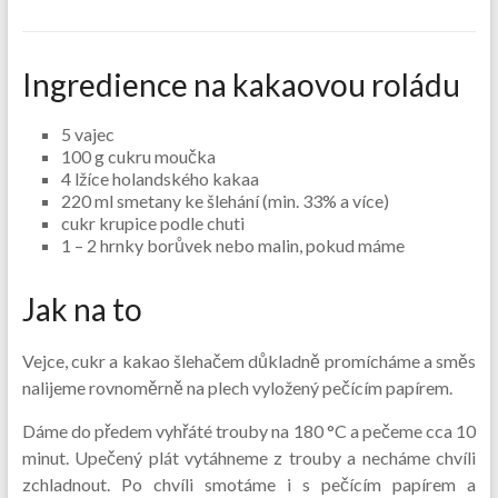
Ingredience na kakaovou roládu
5 vajec
100 g cukru moučka
4 lžíce holandského kakaa
220 ml smetany ke šlehání (min. 33% a více)
cukr krupice podle chuti
1 – 2 hrnky borůvek nebo malin, pokud máme
Jak na to
Vejce, cukr a kakao šlehačem důkladně promícháme a směs
nalijeme rovnoměrně na plech vyložený pečícím papírem.
Dáme do předem vyhřáté trouby na 180 °C a pečeme cca 10
minut. Upečený plát vytáhneme z trouby a necháme chvíli
zchladnout. Po chvíli smotáme i s pečícím papírem a