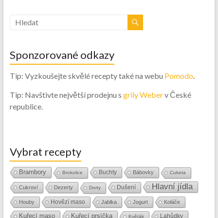
Sponzorované odkazy
Tip: Vyzkoušejte skvělé recepty také na webu
Pomodo
.
Tip: Navštivte největší prodejnu s
grily Weber
v České
republice.
Vybrat recepty
Brambory
Buchty
Bábovky
Brokolice
Cuketa
Hlavní jídla
Dušení
Cukroví
Dezerty
Dorty
Hovězí maso
Houby
Jablka
Jogurt
Koláče
Kuřecí maso
Kuřecí prsíčka
Lahůdky
Květák