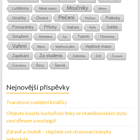
Moučníky
Luštěniny
Mleté maso
Mrkev
Pečení
Ovoce
Polévky
Omáčky
Pečivo
Přílohy
Saláty
Pomazánky
Rajčata
Rýže
Smažení
Tvaroh
Smetana
Těstoviny
Sýr
Vaření
Vepřové maso
Vejce
Vepřová plec
Za studena
Zapékání
Zelenina
Zelí
Česnek
Řezy
Špenát
Čokoláda
Nejnovější příspěvky
Tvarohové svatební koláčky
Objevte kouzlo kuchyňské linky ve skandinávském stylu:
voní dřevem a nostalgií!
Zdravě a chutně – zlepšete své stravovací návyky
jednoduše