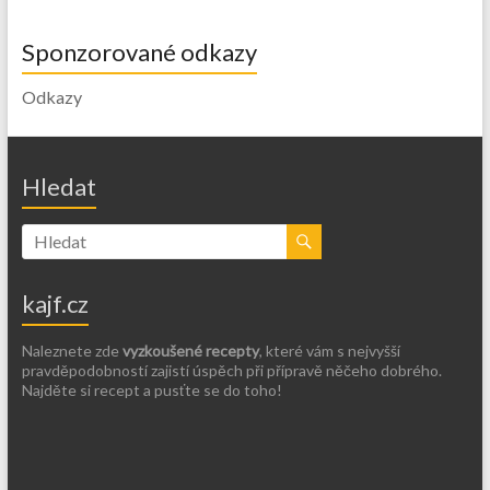
Sponzorované odkazy
Odkazy
Hledat
kajf.cz
Naleznete zde
vyzkoušené recepty
, které vám s nejvyšší
pravděpodobností zajistí úspěch při přípravě něčeho dobrého.
Najděte si recept a pusťte se do toho!