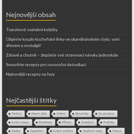
Nejnovější obsah
Tvarohové svatební koláčky
Objevte kouzlo kuchyňské linky ve skandinávském stylu: voní
dřevem a nostalgií!
Zdravě a chutně – zlepšete své stravovací návyky jednoduše
Smoothie recepty pro novoroční detoxikaci
Nejnovější recepty na řezy
Nejčastější štítky
Pečení
Hlavní jídla
Vaření
Moučníky
Za studena
Kuřecí maso
Brambory
Přílohy
Smažení
Polévky
Saláty
Zapékání
Kuřecí prsíčka
Vepřové maso
Ovoce