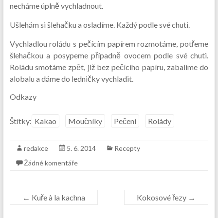
necháme úplně vychladnout.
Ušlehám si šlehačku a osladíme. Každý podle své chuti.
Vychladlou roládu s pečícím papírem rozmotáme, potřeme
šlehačkou a posypeme případně ovocem podle své chuti.
Roládu smotáme zpět, již bez pečícího papíru, zabalíme do
alobalu a dáme do ledničky vychladit.
Odkazy
Štítky:
Kakao
Moučníky
Pečení
Rolády
redakce
5. 6. 2014
Recepty
Žádné komentáře
←
Kuře à la kachna
Kokosové řezy
→