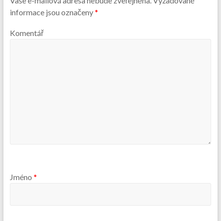
Vaše e-mailová adresa nebude zveřejněna.
Vyžadované
informace jsou označeny
*
Komentář
Jméno
*