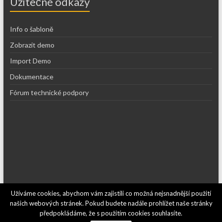
Užitečné odkazy
Info o šabloně
Zobrazit demo
Import Demo
Dokumentace
Fórum technické podpory
Užíváme cookies, abychom vám zajistili co možná nejsnadnější použití
Copyright © 2026
Recepty kajf.cz
. Používáme
WordPress
(v češtině).
našich webových stránek. Pokud budete nadále prohlížet naše stránky
Šablona: Spacious od
ThemeGrill
.
předpokládáme, že s použitím cookies souhlasíte.
Kontakt