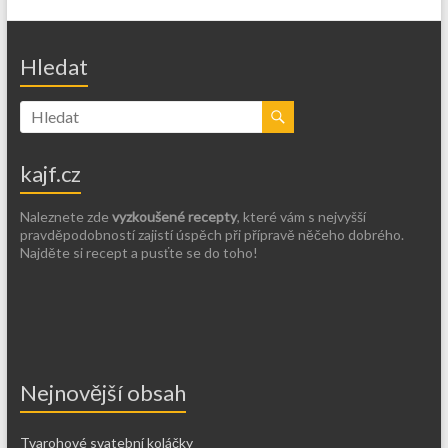
Hledat
kajf.cz
Naleznete zde
vyzkoušené recepty
, které vám s nejvyšší
pravděpodobností zajistí úspěch při přípravě něčeho dobrého.
Najděte si recept a pusťte se do toho!
Nejnovější obsah
Tvarohové svatební koláčky