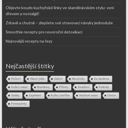
Objevte kouzlo kuchyňské linky ve skandinávském stylu: voní
dřevem a nostalgií!
Zdravě a chutně – zlepšete své stravovací návyky jednoduše
Smoothie recepty pro novoroční detoxikaci
Nejnovější recepty na řezy
Nejčastější štítky
Pečení
Hlavní jídla
Vaření
Moučníky
Za studena
Kuřecí maso
Brambory
Přílohy
Smažení
Polévky
Saláty
Zapékání
Kuřecí prsíčka
Vepřové maso
Ovoce
Pomazánky