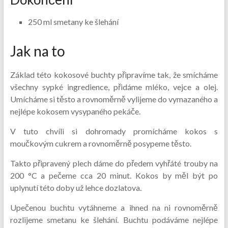
250 ml smetany ke šlehání
Jak na to
Základ této kokosové buchty připravíme tak, že smícháme
všechny sypké ingredience, přidáme mléko, vejce a olej.
Umícháme si těsto a rovnoměrně vylijeme do vymazaného a
nejlépe kokosem vysypaného pekáče.
V tuto chvíli si dohromady promícháme kokos s
moučkovým cukrem a rovnoměrně posypeme těsto.
Takto připravený plech dáme do předem vyhřáté trouby na
200 °C a pečeme cca 20 minut. Kokos by měl být po
uplynutí této doby už lehce dozlatova.
Upečenou buchtu vytáhneme a ihned na ni rovnoměrně
rozlijeme smetanu ke šlehání. Buchtu podáváme nejlépe