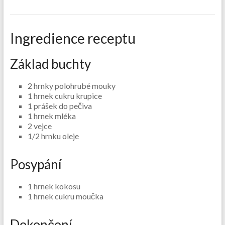
Ingredience receptu
Základ buchty
2 hrnky polohrubé mouky
1 hrnek cukru krupice
1 prášek do pečiva
1 hrnek mléka
2 vejce
1/2 hrnku oleje
Posypání
1 hrnek kokosu
1 hrnek cukru moučka
Dokončení