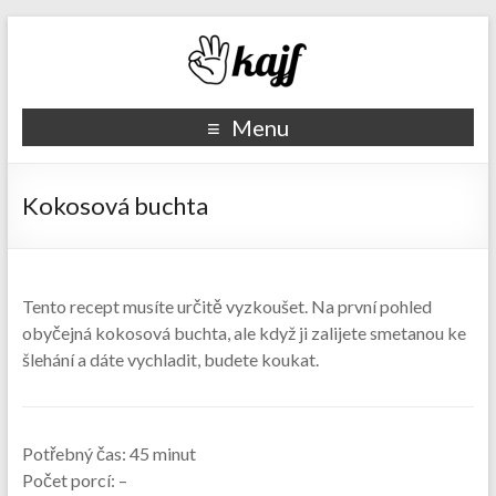
Recepty kajf.cz
Menu
Kokosová buchta
Tento recept musíte určitě vyzkoušet. Na první pohled
obyčejná kokosová buchta, ale když ji zalijete smetanou ke
šlehání a dáte vychladit, budete koukat.
Potřebný čas:
45 minut
Počet porcí:
–