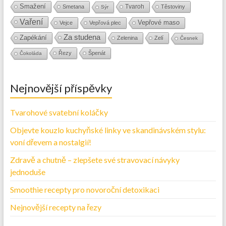
Smažení
Tvaroh
Smetana
Těstoviny
Sýr
Vaření
Vepřové maso
Vejce
Vepřová plec
Za studena
Zapékání
Zelenina
Zelí
Česnek
Řezy
Špenát
Čokoláda
Nejnovější příspěvky
Tvarohové svatební koláčky
Objevte kouzlo kuchyňské linky ve skandinávském stylu:
voní dřevem a nostalgií!
Zdravě a chutně – zlepšete své stravovací návyky
jednoduše
Smoothie recepty pro novoroční detoxikaci
Nejnovější recepty na řezy