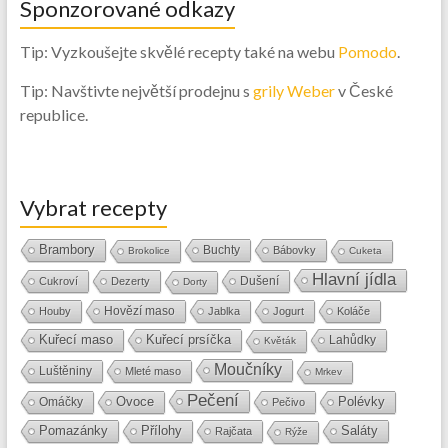
Sponzorované odkazy
Tip: Vyzkoušejte skvělé recepty také na webu
Pomodo
.
Tip: Navštivte největší prodejnu s
grily Weber
v České
republice.
Vybrat recepty
Brambory
Buchty
Bábovky
Brokolice
Cuketa
Hlavní jídla
Dušení
Cukroví
Dezerty
Dorty
Hovězí maso
Houby
Jablka
Jogurt
Koláče
Kuřecí maso
Kuřecí prsíčka
Lahůdky
Květák
Moučníky
Luštěniny
Mleté maso
Mrkev
Pečení
Ovoce
Polévky
Omáčky
Pečivo
Přílohy
Saláty
Pomazánky
Rajčata
Rýže