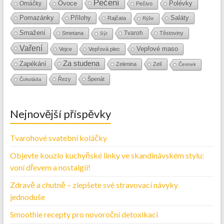
Pečení
Ovoce
Polévky
Omáčky
Pečivo
Přílohy
Saláty
Pomazánky
Rajčata
Rýže
Smažení
Tvaroh
Smetana
Těstoviny
Sýr
Vaření
Vepřové maso
Vejce
Vepřová plec
Za studena
Zapékání
Zelenina
Zelí
Česnek
Řezy
Špenát
Čokoláda
Nejnovější příspěvky
Tvarohové svatební koláčky
Objevte kouzlo kuchyňské linky ve skandinávském stylu:
voní dřevem a nostalgií!
Zdravě a chutně – zlepšete své stravovací návyky
jednoduše
Smoothie recepty pro novoroční detoxikaci