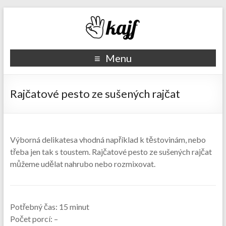
Recepty kajf.cz
Menu
Rajčatové pesto ze sušených rajčat
Výborná delikatesa vhodná například k těstovinám, nebo
třeba jen tak s toustem. Rajčatové pesto ze sušených rajčat
můžeme udělat nahrubo nebo rozmixovat.
Potřebný čas:
15 minut
Počet porcí:
–