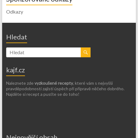
Odkazy
Hledat
kajf.cz
Naleznete zde
vyzkoušené recepty
, které vám s nejvyšší
pravděpodobností zajistí úspěch při přípravě něčeho dobrého.
Najděte si recept a pusťte se do toho!
Nejnovější obsah