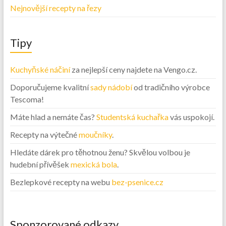
Nejnovější recepty na řezy
Tipy
Kuchyňské náčiní
za nejlepší ceny najdete na Vengo.cz.
Doporučujeme kvalitní
sady nádobí
od tradičního výrobce
Tescoma!
Máte hlad a nemáte čas?
Studentská kuchařka
vás uspokojí.
Recepty na výtečné
moučníky
.
Hledáte dárek pro těhotnou ženu? Skvělou volbou je
hudební přívěšek
mexická bola
.
Bezlepkové recepty na webu
bez-psenice.cz
Sponzorované odkazy