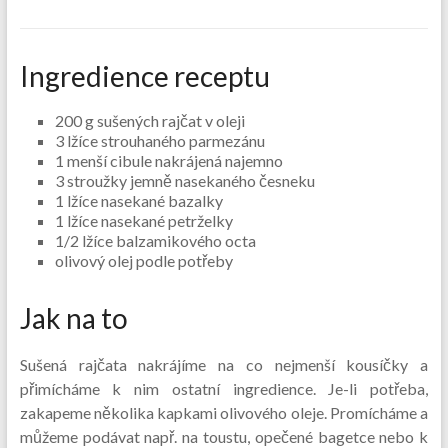
Ingredience receptu
200 g sušených rajčat v oleji
3 lžíce strouhaného parmezánu
1 menší cibule nakrájená najemno
3 stroužky jemně nasekaného česneku
1 lžíce nasekané bazalky
1 lžíce nasekané petrželky
1/2 lžíce balzamikového octa
olivový olej podle potřeby
Jak na to
Sušená rajčata nakrájíme na co nejmenší kousíčky a
přimícháme k nim ostatní ingredience. Je-li potřeba,
zakapeme několika kapkami olivového oleje. Promícháme a
můžeme podávat např. na toustu, opečené bagetce nebo k