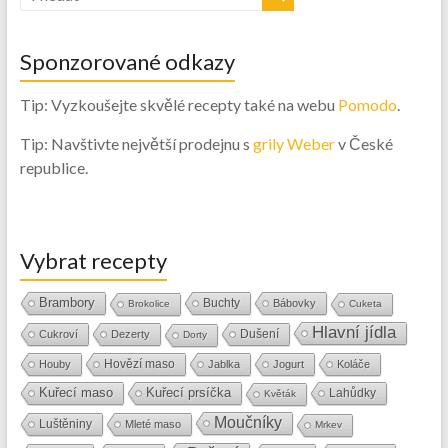
Sponzorované odkazy
Tip: Vyzkoušejte skvělé recepty také na webu
Pomodo
.
Tip: Navštivte největší prodejnu s
grily Weber
v České
republice.
Vybrat recepty
Brambory
Buchty
Bábovky
Brokolice
Cuketa
Hlavní jídla
Dušení
Cukroví
Dezerty
Dorty
Hovězí maso
Houby
Jablka
Jogurt
Koláče
Kuřecí maso
Kuřecí prsíčka
Lahůdky
Květák
Moučníky
Luštěniny
Mleté maso
Mrkev