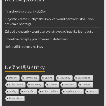
Tvarohové svatební koláčky
Objevte kouzlo kuchyňské linky ve skandinávském stylu: voní
dřevem a nostalgií!
Zdravě a chutně – zlepšete své stravovací návyky jednoduše
Smoothie recepty pro novoroční detoxikaci
Nejnovější recepty na řezy
Nejčastější štítky
Pečení
Hlavní jídla
Vaření
Moučníky
Za studena
Kuřecí maso
Brambory
Přílohy
Smažení
Polévky
Saláty
Zapékání
Kuřecí prsíčka
Vepřové maso
Ovoce
Pomazánky