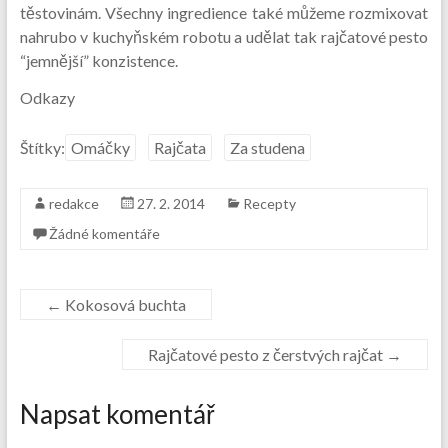
těstovinám. Všechny ingredience také můžeme rozmixovat
nahrubo v kuchyňském robotu a udělat tak rajčatové pesto
“jemnější” konzistence.
Odkazy
Štítky:
Omáčky
Rajčata
Za studena
redakce
27. 2. 2014
Recepty
Žádné komentáře
←
Kokosová buchta
Rajčatové pesto z čerstvých rajčat
→
Napsat komentář