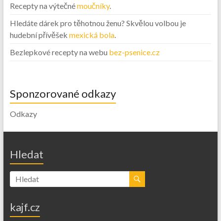
Recepty na výtečné
moučníky
.
Hledáte dárek pro těhotnou ženu? Skvělou volbou je
hudební přívěšek
mexická bola
.
Bezlepkové recepty na webu
bez-psenice.cz
Sponzorované odkazy
Odkazy
Hledat
kajf.cz