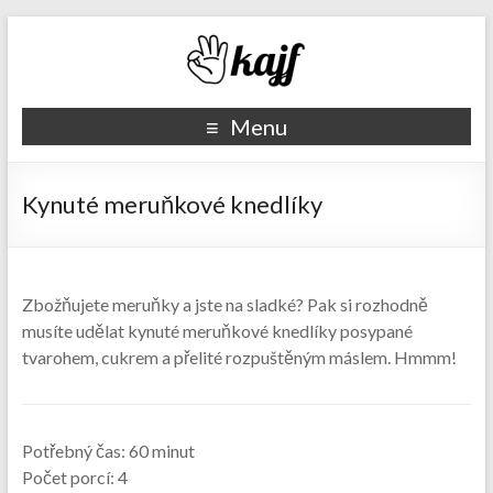
Recepty kajf.cz
Menu
Kynuté meruňkové knedlíky
Zbožňujete meruňky a jste na sladké? Pak si rozhodně
musíte udělat kynuté meruňkové knedlíky posypané
tvarohem, cukrem a přelité rozpuštěným máslem. Hmmm!
Potřebný čas:
60 minut
Počet porcí:
4