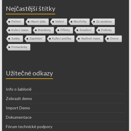
Nejčastější štítky
Pečení
Hlavní jídla
Vaření
Moučníky
Za studena
Kuřecí maso
Brambory
Přílohy
Smažení
Polévky
Saláty
Zapékání
Kuřecí prsíčka
Vepřové maso
Ovoce
Pomazánky
Užitečné odkazy
Info o šabloně
Zobrazit demo
Import Demo
Dokumentace
Fórum technické podpory