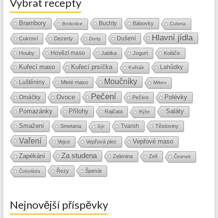
Vybrat recepty
Brambory
Buchty
Bábovky
Brokolice
Cuketa
Hlavní jídla
Dušení
Cukroví
Dezerty
Dorty
Hovězí maso
Houby
Jablka
Jogurt
Koláče
Kuřecí maso
Kuřecí prsíčka
Lahůdky
Květák
Moučníky
Luštěniny
Mleté maso
Mrkev
Pečení
Ovoce
Polévky
Omáčky
Pečivo
Přílohy
Saláty
Pomazánky
Rajčata
Rýže
Smažení
Tvaroh
Smetana
Těstoviny
Sýr
Vaření
Vepřové maso
Vejce
Vepřová plec
Za studena
Zapékání
Zelenina
Zelí
Česnek
Řezy
Špenát
Čokoláda
Nejnovější příspěvky