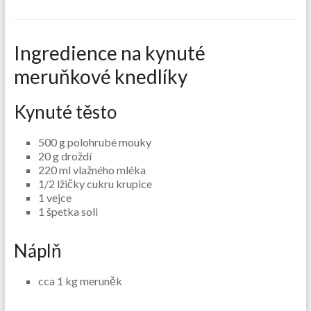
Ingredience na kynuté
meruňkové knedlíky
Kynuté těsto
500 g polohrubé mouky
20 g droždí
220 ml vlažného mléka
1/2 lžičky cukru krupice
1 vejce
1 špetka soli
Náplň
cca 1 kg meruněk