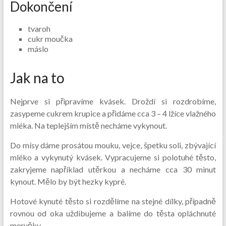
Dokončení
tvaroh
cukr moučka
máslo
Jak na to
Nejprve si připravíme kvásek. Droždí si rozdrobíme,
zasypeme cukrem krupice a přidáme cca 3 – 4 lžíce vlažného
mléka. Na teplejším místě necháme vykynout.
Do mísy dáme prosátou mouku, vejce, špetku soli, zbývající
mléko a vykynutý kvásek. Vypracujeme si polotuhé těsto,
zakryjeme například utěrkou a necháme cca 30 minut
kynout. Mělo by být hezky kypré.
Hotové kynuté těsto si rozdělíme na stejné dílky, případně
rovnou od oka uždibujeme a balíme do těsta opláchnuté
meruňky.