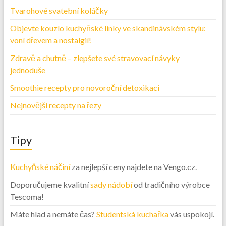
Tvarohové svatební koláčky
Objevte kouzlo kuchyňské linky ve skandinávském stylu:
voní dřevem a nostalgií!
Zdravě a chutně – zlepšete své stravovací návyky
jednoduše
Smoothie recepty pro novoroční detoxikaci
Nejnovější recepty na řezy
Tipy
Kuchyňské náčiní
za nejlepší ceny najdete na Vengo.cz.
Doporučujeme kvalitní
sady nádobí
od tradičního výrobce
Tescoma!
Máte hlad a nemáte čas?
Studentská kuchařka
vás uspokojí.