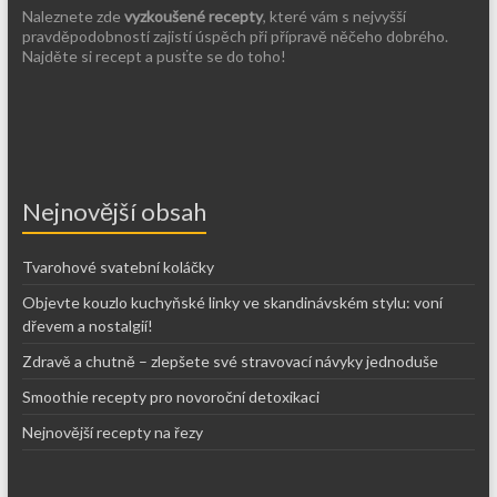
Naleznete zde
vyzkoušené recepty
, které vám s nejvyšší
pravděpodobností zajistí úspěch při přípravě něčeho dobrého.
Najděte si recept a pusťte se do toho!
Nejnovější obsah
Tvarohové svatební koláčky
Objevte kouzlo kuchyňské linky ve skandinávském stylu: voní
dřevem a nostalgií!
Zdravě a chutně – zlepšete své stravovací návyky jednoduše
Smoothie recepty pro novoroční detoxikaci
Nejnovější recepty na řezy