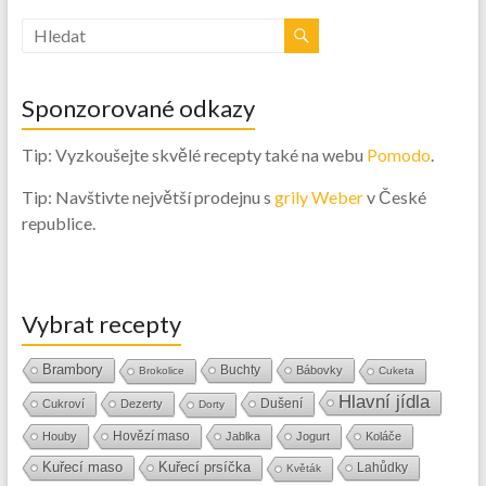
Sponzorované odkazy
Tip: Vyzkoušejte skvělé recepty také na webu
Pomodo
.
Tip: Navštivte největší prodejnu s
grily Weber
v České
republice.
Vybrat recepty
Brambory
Buchty
Bábovky
Brokolice
Cuketa
Hlavní jídla
Dušení
Cukroví
Dezerty
Dorty
Hovězí maso
Houby
Jablka
Jogurt
Koláče
Kuřecí maso
Kuřecí prsíčka
Lahůdky
Květák