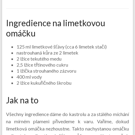
Ingredience na limetkovou
omáčku
125 ml limetkové šťávy (cca 6 limetek stačí)
nastrouhaná kůra ze 2 limetek
2 lžíce tekutého medu
2,5 lžíce třtinového cukru
1 lžička strouhaného zázvoru
400 ml vody
2 lžíce kukuřičného škrobu
Jak na to
Všechny ingredience dáme do kastrolu a za stálého míchání
na mírném plameni přivedeme k varu. Vaříme, dokud
limetková omáčka nezhoustne. Takto nachystanou omáčku