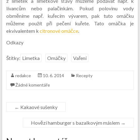
z limetek a limetkové šťávy můžeme podávat např. k
lívancům nebo palačinkám. Pokud polovinu vody
obměníme např. kuřecím vývarem, pak tuto omáčku
můžeme použít při pečení kuřete. Tato omáčka je
ekvivalentem k
citronové omáčce
.
Odkazy
Štítky:
Limetka
Omáčky
Vaření
redakce
10. 6. 2014
Recepty
Žádné komentáře
←
Kakaové sušenky
Hovězí hamburger s bazalkovým máslem
→