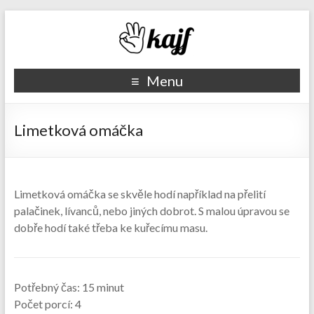
Recepty kajf.cz
Menu
Limetková omáčka
Limetková omáčka se skvěle hodí například na přelití
palačinek, lívanců, nebo jiných dobrot. S malou úpravou se
dobře hodí také třeba ke kuřecímu masu.
Potřebný čas:
15 minut
Počet porcí:
4