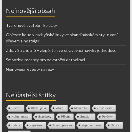
Nejnovější obsah
Tvarohové svatební koláčky
Objevte kouzlo kuchyňské linky ve skandinávském stylu: voní
dřevem a nostalgií!
Zdravě a chutně – zlepšete své stravovací návyky jednoduše
Smoothie recepty pro novoroční detoxikaci
Nejnovější recepty na řezy
Nejčastější štítky
Pečení
Hlavní jídla
Vaření
Moučníky
Za studena
Kuřecí maso
Brambory
Přílohy
Smažení
Polévky
Saláty
Zapékání
Kuřecí prsíčka
Vepřové maso
Ovoce