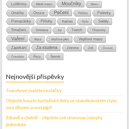
Moučníky
Luštěniny
Mleté maso
Mrkev
Pečení
Ovoce
Polévky
Omáčky
Pečivo
Přílohy
Saláty
Pomazánky
Rajčata
Rýže
Smažení
Tvaroh
Smetana
Těstoviny
Sýr
Vaření
Vepřové maso
Vejce
Vepřová plec
Za studena
Zapékání
Zelenina
Zelí
Česnek
Řezy
Špenát
Čokoláda
Nejnovější příspěvky
Tvarohové svatební koláčky
Objevte kouzlo kuchyňské linky ve skandinávském stylu:
voní dřevem a nostalgií!
Zdravě a chutně – zlepšete své stravovací návyky
jednoduše