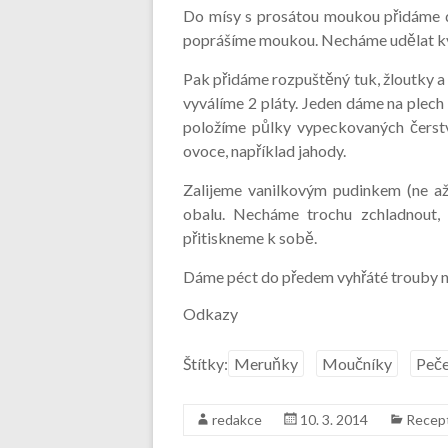
Do mísy s prosátou moukou přidáme d
poprášíme moukou. Necháme udělat kv
Pak přidáme rozpuštěný tuk, žloutky 
vyválíme 2 pláty. Jeden dáme na plech
položíme půlky vypeckovaných čerst
ovoce, například jahody.
Zalijeme vanilkovým pudinkem (ne až 
obalu. Necháme trochu zchladnout, 
přitiskneme k sobě.
Dáme péct do předem vyhřáté trouby na
Odkazy
Štítky:
Meruňky
Moučníky
Peče
redakce
10. 3. 2014
Recep