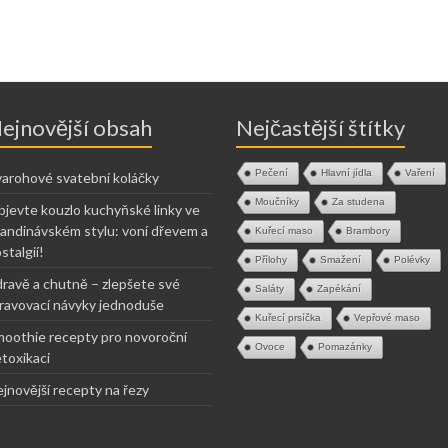
ejnovější obsah
Nejčastější štítky
Pečení
Hlavní jídla
Vaření
arohové svatební koláčky
Moučníky
Za studena
jevte kouzlo kuchyňské linky ve
andinávském stylu: voní dřevem a
Kuřecí maso
Brambory
stalgií!
Přílohy
Smažení
Polévky
ravě a chutně – zlepšete své
Saláty
Zapékání
ravovací návyky jednoduše
Kuřecí prsíčka
Vepřové maso
oothie recepty pro novoroční
Ovoce
Pomazánky
toxikaci
jnovější recepty na řezy