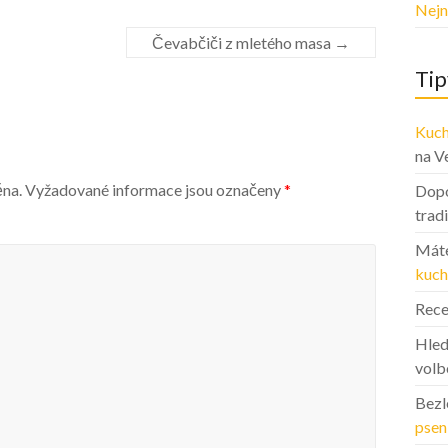
Nejn
Čevabčiči z mletého masa
→
Tip
Kuch
na V
ěna.
Vyžadované informace jsou označeny
*
Dopo
trad
Máte
kuch
Rece
Hled
volb
Bezl
psen