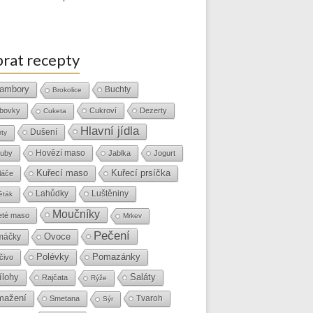
rat recepty
ambory
Buchty
Brokolice
bovky
Cukroví
Dezerty
Cuketa
Hlavní jídla
Dušení
rty
Hovězí maso
uby
Jablka
Jogurt
Kuřecí maso
Kuřecí prsíčka
láče
Lahůdky
Luštěniny
ěták
Moučníky
eté maso
Mrkev
Pečení
Ovoce
máčky
Polévky
Pomazánky
čivo
ílohy
Saláty
Rajčata
Rýže
mažení
Tvaroh
Smetana
Sýr