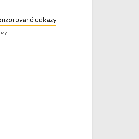
onzorované odkazy
azy