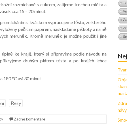
Tě
roždí rozmíchané s cukrem, zalijeme trochou mléka a
ásek cca 15 – 20 minut.
Ve
Za
a promícháním s kváskem vypracujeme těsto, ze kterého
 vyložený pečícím papírem, naskládáme piškoty a na ně
Zel
vých meruněk. Kromě meruněk je možné použít i jiné
Šp
úplně ke kraji), který si připravíme podle návodu na
Nej
přikryjeme druhým plátem těsta a po krajích lehce
Tvar
 180 °C asi 30 minut.
Obje
skan
nosta
ní
Řezy
Zdra
návy
ty
Žádné komentáře
Smoo