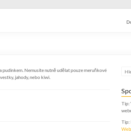
kajf.cz
D
 a pudinkem. Nemusíte nutně udělat pouze meruňkové
vestky, jahody, nebo kiwi.
Sp
Tip:
web
Tip:
Web