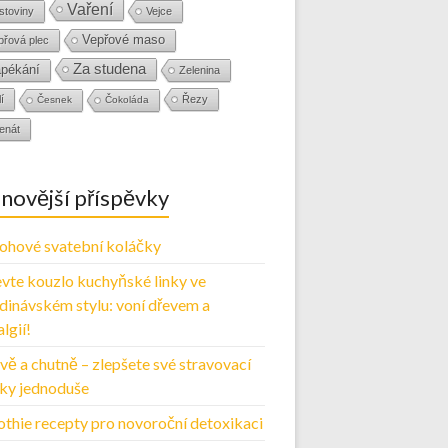
Vaření
stoviny
Vejce
Vepřové maso
přová plec
Za studena
pékání
Zelenina
í
Řezy
Česnek
Čokoláda
enát
novější příspěvky
ohové svatební koláčky
vte kouzlo kuchyňské linky ve
dinávském stylu: voní dřevem a
lgií!
vě a chutně – zlepšete své stravovací
ky jednoduše
thie recepty pro novoroční detoxikaci