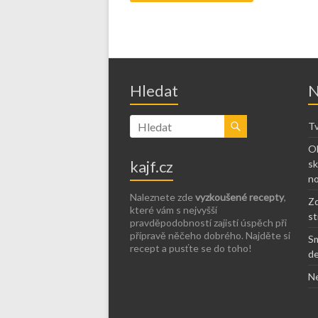
Hledat
N
Tv
Ob
kajf.cz
sk
no
Naleznete zde
vyzkoušené recepty
,
Zd
které vám s nejvyšší
st
pravděpodobností zajistí úspěch při
přípravě něčeho dobrého. Najděte si
Sm
recept a pusťte se do toho!
de
Ne