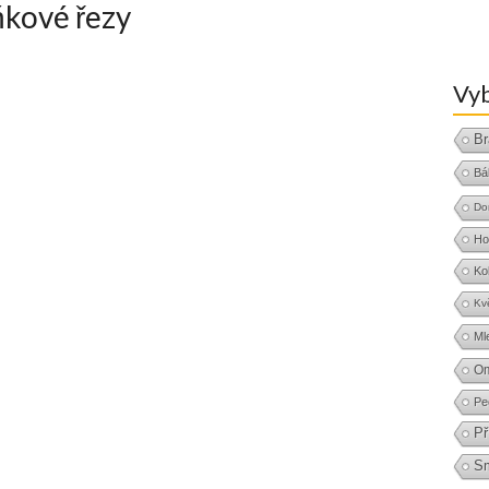
ňkové řezy
Vyb
Br
Bá
Do
Ho
Ko
Kv
Ml
O
Pe
Př
S