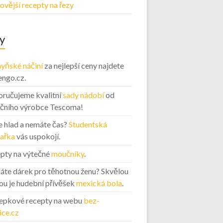
ovější recepty na řezy
y
yňské náčiní
za nejlepší ceny najdete
engo.cz.
ručujeme kvalitní
sady nádobí
od
ičního výrobce Tescoma!
 hlad a nemáte čas?
Studentská
ařka
vás uspokojí.
pty na výtečné
moučníky
.
áte dárek pro těhotnou ženu? Skvělou
ou je hudební přívěšek
mexická bola
.
epkové recepty na webu
bez-
ice.cz