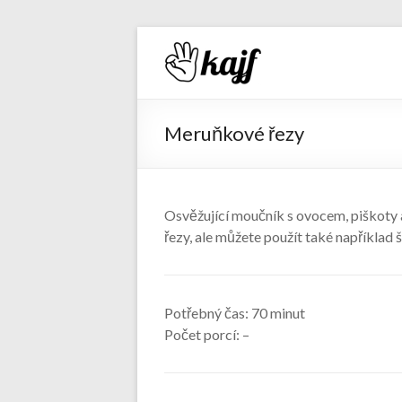
Recepty 
Meruňkové řezy
Osvěžující moučník s ovocem, piškoty
řezy, ale můžete použít také například š
Potřebný čas:
70 minut
Počet porcí:
–