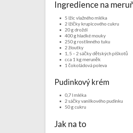
Ingredience na meru
5 lžic vlažného mléka
2 lžičky krupicového cukru
20 g droždí
400 g hladké mouky
250 g rostlinného tuku
2 žloutky
1, 5 – 2 sáčky dětských piškotů
cca 1 kg meruněk
1 čokoládová poleva
Pudinkový krém
0,7 l mléka
2 sáčky vanilkového pudinku
50 g cukru
Jak na to