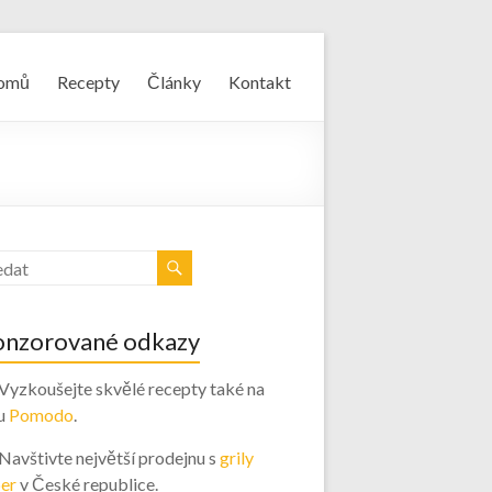
omů
Recepty
Články
Kontakt
onzorované odkazy
 Vyzkoušejte skvělé recepty také na
u
Pomodo
.
 Navštivte největší prodejnu s
grily
er
v České republice.