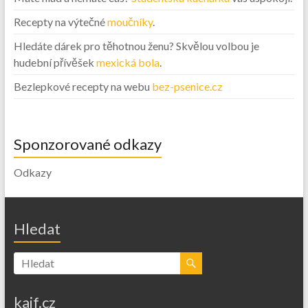
Recepty na výtečné
moučníky
.
Hledáte dárek pro těhotnou ženu? Skvělou volbou je
hudební přívěšek
mexická bola
.
Bezlepkové recepty na webu
bez-psenice.cz
Sponzorované odkazy
Odkazy
Hledat
kajf.cz