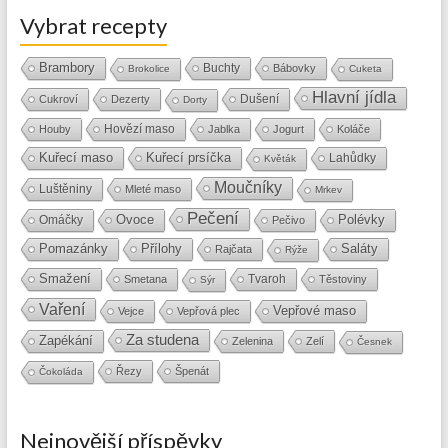
Vybrat recepty
Brambory
Buchty
Bábovky
Brokolice
Cuketa
Hlavní jídla
Dušení
Cukroví
Dezerty
Dorty
Hovězí maso
Houby
Jablka
Jogurt
Koláče
Kuřecí maso
Kuřecí prsíčka
Lahůdky
Květák
Moučníky
Luštěniny
Mleté maso
Mrkev
Pečení
Ovoce
Polévky
Omáčky
Pečivo
Přílohy
Saláty
Pomazánky
Rajčata
Rýže
Smažení
Tvaroh
Smetana
Těstoviny
Sýr
Vaření
Vepřové maso
Vejce
Vepřová plec
Za studena
Zapékání
Zelenina
Zelí
Česnek
Řezy
Špenát
Čokoláda
Nejnovější příspěvky