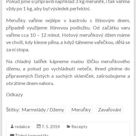
Pokud jsme si připravili například 3 kg meruněk, i tak vaříme
vždy po 1 kg, aby byl výsledek perfektní.
Meruňky vaříme nejlépe v kastrolu s litinovým dnem,
případně využijeme litinovou podložku. Od začátku varu
vaříme cca 10 – 12 minut. Hotový meruňkový džem máme
ve chvíli, kdy klesne pěna, a když táhneme vařečkou, dělá se
za ní stopa.
Na chladný talířek kápneme malou lžičku meruňkového
džemu, a pokud po vychládnutí neteče, ihned plníme do
připravených čistých a suchých skleniček, zašroubujeme a
obrátíme dnem nahoru.
Odkazy
Štítky:
Marmelády / Džemy
Meruňky
Zavařování
redakce
7. 5. 2014
Recepty
Žádné komentáře