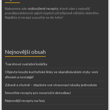
Naleznete zde
vyzkoušené recepty
, které vám s nejvyšší
pravděpodobností zajistí úspěch při přípravě něčeho dobrého.
Najděte si recept a pusťte se do toho!
Nejnovější obsah
Tvarohové svatební koláčky
Objevte kouzlo kuchyňské linky ve skandinávském stylu: voní
dřevem a nostalgií!
Zdravě a chutně – zlepšete své stravovací návyky jednoduše
Smoothie recepty pro novoroční detoxikaci
Nejnovější recepty na řezy