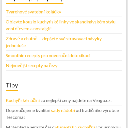
Tvarohové svatební koláčky
Objevte kouzlo kuchyňské linky ve skandinávském stylu:
voní dřevem a nostalgií!
Zdravě a chutně – zlepšete své stravovací návyky
jednoduše
Smoothie recepty pro novoroční detoxikaci
Nejnovější recepty na řezy
Tipy
Kuchyňské náčiní
za nejlepší ceny najdete na Vengo.cz.
Doporučujeme kvalitní
sady nádobí
od tradičního výrobce
Tescoma!
Máte hlad a nemáte čas?
Studentská kuchařka
vás uspokojí.