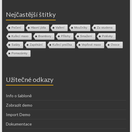
Nejčastější štítky
Pečení
Hlavní jídla
Vaření
Moučníky
Za studena
Kuřecí maso
Brambory
Přílohy
Smažení
Polévky
Saláty
Zapékání
Kuřecí prsíčka
Vepřové maso
Ovoce
Pomazánky
Užitečné odkazy
Info o šabloně
Zobrazit demo
Import Demo
Dokumentace