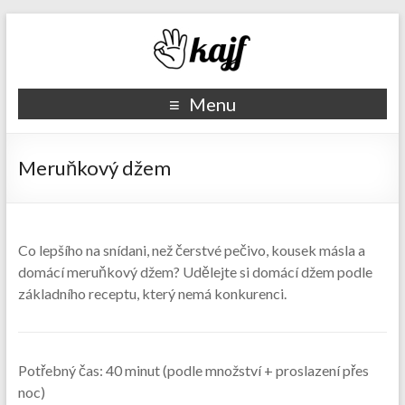
Recepty kajf.cz
Menu
Meruňkový džem
Co lepšího na snídani, než čerstvé pečivo, kousek másla a
domácí meruňkový džem? Udělejte si domácí džem podle
základního receptu, který nemá konkurenci.
Potřebný čas:
40 minut (podle množství + proslazení přes
noc)