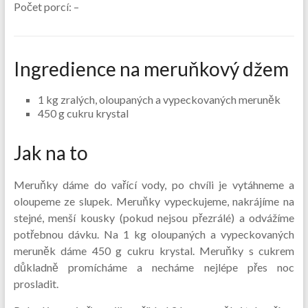
Počet porcí:
–
Ingredience na meruňkový džem
1 kg zralých, oloupaných a vypeckovaných meruněk
450 g cukru krystal
Jak na to
Meruňky dáme do vařící vody, po chvíli je vytáhneme a
oloupeme ze slupek. Meruňky vypeckujeme, nakrájíme na
stejné, menší kousky (pokud nejsou přezrálé) a odvážíme
potřebnou dávku. Na 1 kg oloupaných a vypeckovaných
meruněk dáme 450 g cukru krystal. Meruňky s cukrem
důkladně promícháme a necháme nejlépe přes noc
prosladit.