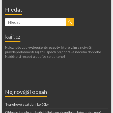
Hledat
kajf.cz
Naleznete zde
vyzkoušené recepty
, které vám s nejvyšší
pravděpodobností zajistí úspěch při přípravě něčeho dobrého.
Najděte si recept a pusťte se do toho!
Nejnovější obsah
Tvarohové svatební koláčky
Objevte kouzlo kuchyňské linky ve skandinávském stylu: voní