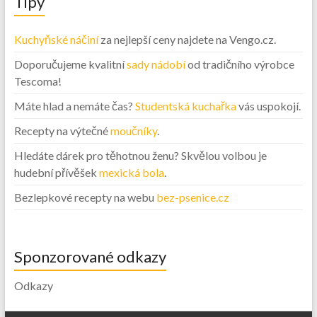
Tipy
Kuchyňské náčiní
za nejlepší ceny najdete na Vengo.cz.
Doporučujeme kvalitní
sady nádobí
od tradičního výrobce
Tescoma!
Máte hlad a nemáte čas?
Studentská kuchařka
vás uspokojí.
Recepty na výtečné
moučníky
.
Hledáte dárek pro těhotnou ženu? Skvělou volbou je
hudební přívěšek
mexická bola
.
Bezlepkové recepty na webu
bez-psenice.cz
Sponzorované odkazy
Odkazy