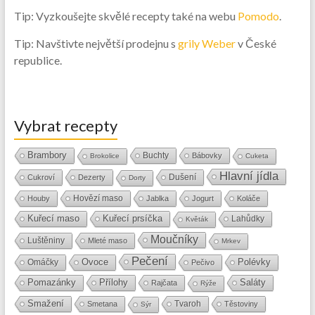
Tip: Vyzkoušejte skvělé recepty také na webu
Pomodo
.
Tip: Navštivte největší prodejnu s
grily Weber
v České
republice.
Vybrat recepty
Brambory
Buchty
Bábovky
Brokolice
Cuketa
Hlavní jídla
Dušení
Cukroví
Dezerty
Dorty
Hovězí maso
Houby
Jablka
Jogurt
Koláče
Kuřecí maso
Kuřecí prsíčka
Lahůdky
Květák
Moučníky
Luštěniny
Mleté maso
Mrkev
Pečení
Ovoce
Polévky
Omáčky
Pečivo
Přílohy
Saláty
Pomazánky
Rajčata
Rýže
Smažení
Tvaroh
Smetana
Těstoviny
Sýr