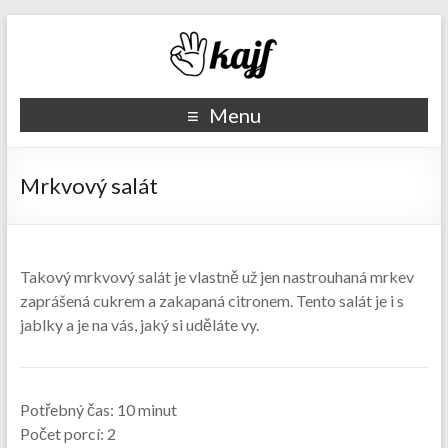
Recepty kajf.cz
Menu
Mrkvový salát
Takový mrkvový salát je vlastně už jen nastrouhaná mrkev
zaprášená cukrem a zakapaná citronem. Tento salát je i s
jablky a je na vás, jaký si uděláte vy.
Potřebný čas:
10 minut
Počet porcí:
2