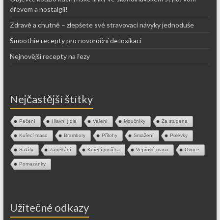
dřevem a nostalgií!
Zdravě a chutně – zlepšete své stravovací návyky jednoduše
Smoothie recepty pro novoroční detoxikaci
Nejnovější recepty na řezy
Nejčastější štítky
Pečení
Hlavní jídla
Vaření
Moučníky
Za studena
Kuřecí maso
Brambory
Přílohy
Smažení
Polévky
Saláty
Zapékání
Kuřecí prsíčka
Vepřové maso
Ovoce
Pomazánky
Užitečné odkazy