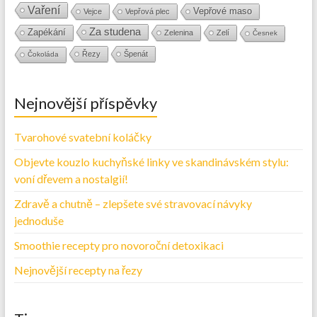
Vaření
Vepřové maso
Vejce
Vepřová plec
Za studena
Zapékání
Zelenina
Zelí
Česnek
Řezy
Špenát
Čokoláda
Nejnovější příspěvky
Tvarohové svatební koláčky
Objevte kouzlo kuchyňské linky ve skandinávském stylu:
voní dřevem a nostalgií!
Zdravě a chutně – zlepšete své stravovací návyky
jednoduše
Smoothie recepty pro novoroční detoxikaci
Nejnovější recepty na řezy