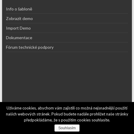
Info o šabloně
Zobrazit demo
Import Demo
Dokumentace
Fórum technické podpory
Užíváme cookies, abychom vám zajistili co možná nejsnadnější použití
Copyright © 2026
Recepty kajf.cz
. Používáme
WordPress
(v češtině).
našich webových stránek. Pokud budete nadále prohlížet naše stránky
Šablona: Spacious od
ThemeGrill
.
předpokládáme, že s použitím cookies souhlasíte.
Kontakt
Souhlasím