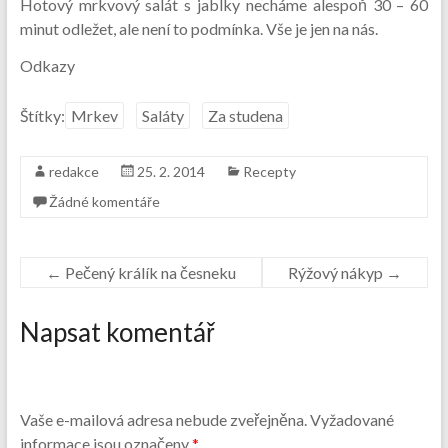
Hotový mrkvový salát s jablky necháme alespoň 30 – 60
minut odležet, ale není to podmínka. Vše je jen na nás.
Odkazy
Štítky:
Mrkev
Saláty
Za studena
redakce
25. 2. 2014
Recepty
Žádné komentáře
←
Pečený králík na česneku
Rýžový nákyp
→
Napsat komentář
Vaše e-mailová adresa nebude zveřejněna.
Vyžadované
informace jsou označeny
*