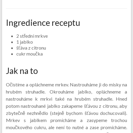
Ingredience receptu
2 střední mrkve
1 jablko
šťáva z citronu
cukr moučka
Jak na to
Očistíme a opláchneme mrkev. Nastrouháme ji do misky na
hrubém struhadle. Okrouháme jablko, opláchneme a
nastrouháme k mrkvi také na hrubém struhadle. Hned
potom nastrouhané jablko zakapeme šťávou z citronu, aby
zbytečně nezhnědlo (stejně bychom šťávou dochucovali).
Mrkev s jablkem promícháme a zasypeme trochou
moučkového cukru, ale není to nutné a zase promícháme.