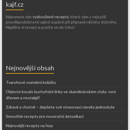
kajf.cz
Naleznete zde
vyzkoušené recepty
, které vám s nejvyšší
pravděpodobností zajistí úspěch při přípravě něčeho dobrého.
Najděte si recept a pusťte se do toho!
Nejnovější obsah
Tvarohové svatební koláčky
Objevte kouzlo kuchyňské linky ve skandinávském stylu: voní
dřevem a nostalgií!
Zdravě a chutně – zlepšete své stravovací návyky jednoduše
Smoothie recepty pro novoroční detoxikaci
Nejnovější recepty na řezy