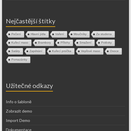
Nejčastější štítky
Pečení
Hlavní jídla
Vaření
Moučníky
Za studena
Kuřecí maso
Brambory
Přílohy
Smažení
Polévky
Saláty
Zapékání
Kuřecí prsíčka
Vepřové maso
Ovoce
Pomazánky
Užitečné odkazy
Info o šabloně
Zobrazit demo
Import Demo
Dokumentace