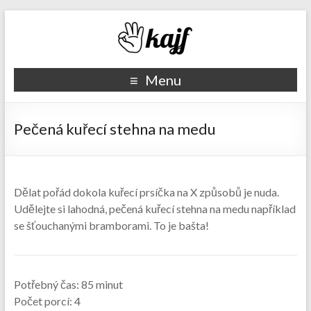
Recepty kajf.cz
Menu
Pečená kuřecí stehna na medu
Dělat pořád dokola kuřecí prsíčka na X způsobů je nuda.
Udělejte si lahodná, pečená kuřecí stehna na medu například
se šťouchanými bramborami. To je bašta!
Potřebný čas:
85 minut
Počet porcí:
4