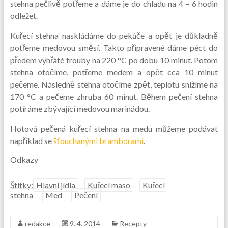
stehna pečlivě potřeme a dáme je do chladu na 4 – 6 hodin
odležet.
Kuřecí stehna naskládáme do pekáče a opět je důkladně
potřeme medovou směsí. Takto připravené dáme péct do
předem vyhřáté trouby na 220 °C po dobu 10 minut. Potom
stehna otočíme, potřeme medem a opět cca 10 minut
pečeme. Následně stehna otočíme zpět, teplotu snížíme na
170 °C a pečeme zhruba 60 minut. Během pečení stehna
potíráme zbývající medovou marinádou.
Hotová pečená kuřecí stehna na medu můžeme podávat
například se
šťouchanými bramborami
.
Odkazy
Štítky:
Hlavní jídla
Kuřecí maso
Kuřecí
stehna
Med
Pečení
redakce
9. 4. 2014
Recepty