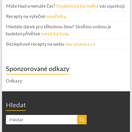
Máte hlad a nemáte čas?
Studentská kuchařka
vás uspokojí.
Recepty na výtečné
moučníky
.
Hledáte dárek pro těhotnou ženu? Skvělou volbou je
hudební přívěšek
mexická bola
.
Bezlepkové recepty na webu
bez-psenice.cz
Sponzorované odkazy
Odkazy
Hledat