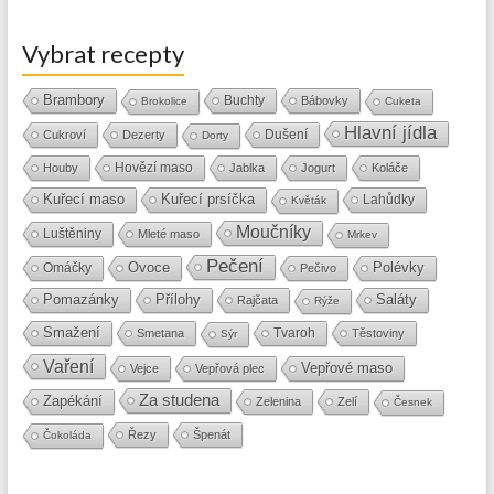
Vybrat recepty
Brambory
Buchty
Bábovky
Brokolice
Cuketa
Hlavní jídla
Dušení
Cukroví
Dezerty
Dorty
Hovězí maso
Houby
Jablka
Jogurt
Koláče
Kuřecí maso
Kuřecí prsíčka
Lahůdky
Květák
Moučníky
Luštěniny
Mleté maso
Mrkev
Pečení
Ovoce
Polévky
Omáčky
Pečivo
Přílohy
Saláty
Pomazánky
Rajčata
Rýže
Smažení
Tvaroh
Smetana
Těstoviny
Sýr
Vaření
Vepřové maso
Vejce
Vepřová plec
Za studena
Zapékání
Zelenina
Zelí
Česnek
Řezy
Špenát
Čokoláda