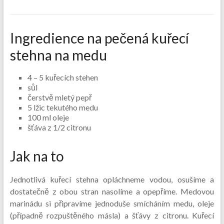
Ingredience na pečená kuřecí
stehna na medu
4 – 5 kuřecích stehen
sůl
čerstvě mletý pepř
5 lžic tekutého medu
100 ml oleje
šťáva z 1/2 citronu
Jak na to
Jednotlivá kuřecí stehna opláchneme vodou, osušíme a
dostatečně z obou stran nasolíme a opepříme. Medovou
marinádu si připravíme jednoduše smícháním medu, oleje
(případně rozpuštěného másla) a šťávy z citronu. Kuřecí