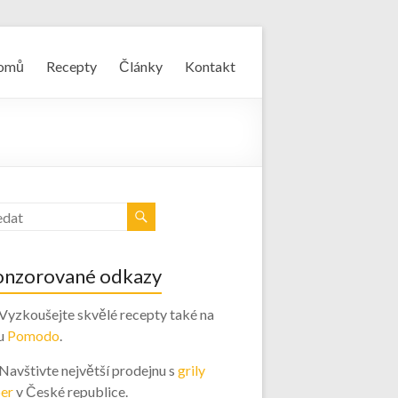
omů
Recepty
Články
Kontakt
onzorované odkazy
 Vyzkoušejte skvělé recepty také na
u
Pomodo
.
 Navštivte největší prodejnu s
grily
er
v České republice.