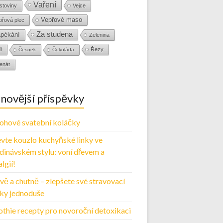
Vaření
stoviny
Vejce
Vepřové maso
přová plec
Za studena
pékání
Zelenina
í
Řezy
Česnek
Čokoláda
enát
novější příspěvky
ohové svatební koláčky
vte kouzlo kuchyňské linky ve
dinávském stylu: voní dřevem a
lgií!
vě a chutně – zlepšete své stravovací
ky jednoduše
thie recepty pro novoroční detoxikaci