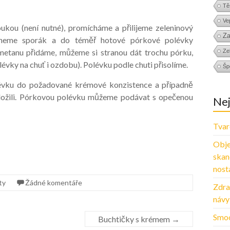
Tě
Ve
ou (není nutné), promícháme a přilijeme zeleninový
Za
pneme sporák a do téměř hotové pórkové polévky
smetanu přidáme, můžeme si stranou dát trochu pórku,
Zel
vky na chuť i ozdobu). Polévku podle chuti přisolíme.
Šp
vku do požadované krémové konzistence a případně
dložili. Pórkovou polévku můžeme podávat s opečenou
Nej
Tvar
Obje
skan
nosta
ty
Žádné komentáře
Zdra
návy
Smoo
Buchtičky s krémem
→