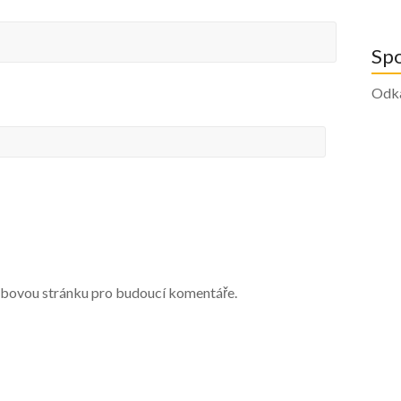
Sp
Odk
webovou stránku pro budoucí komentáře.