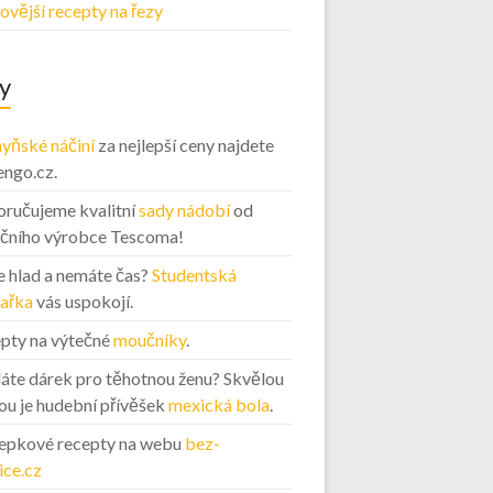
ovější recepty na řezy
y
yňské náčiní
za nejlepší ceny najdete
engo.cz.
ručujeme kvalitní
sady nádobí
od
ičního výrobce Tescoma!
 hlad a nemáte čas?
Studentská
ařka
vás uspokojí.
pty na výtečné
moučníky
.
áte dárek pro těhotnou ženu? Skvělou
ou je hudební přívěšek
mexická bola
.
epkové recepty na webu
bez-
ice.cz