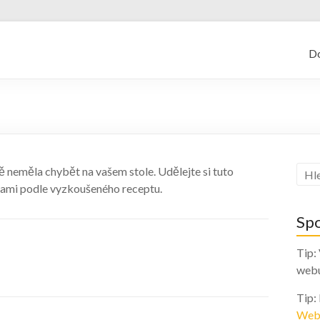
kajf.cz
D
neměla chybět na vašem stole. Udělejte si tuto
čkami podle vyzkoušeného receptu.
Sp
Tip:
web
Tip:
Web