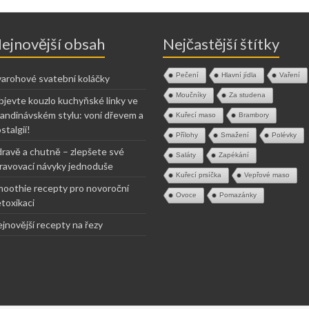
ejnovější obsah
Nejčastější štítky
Pečení
Hlavní jídla
Vaření
arohové svatební koláčky
Moučníky
Za studena
jevte kouzlo kuchyňské linky ve
andinávském stylu: voní dřevem a
Kuřecí maso
Brambory
stalgií!
Přílohy
Smažení
Polévky
ravě a chutně – zlepšete své
Saláty
Zapékání
ravovací návyky jednoduše
Kuřecí prsíčka
Vepřové maso
oothie recepty pro novoroční
Ovoce
Pomazánky
toxikaci
jnovější recepty na řezy