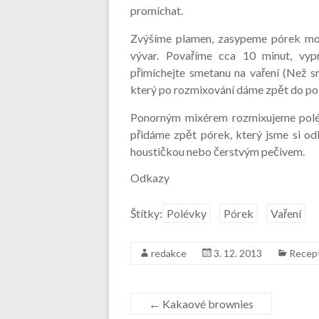
promíchat.
Zvýšíme plamen, zasypeme pórek mouk
vývar. Povaříme cca 10 minut, vy
přimíchejte smetanu na vaření (Než 
který po rozmixování dáme zpět do polé
Ponorným mixérem rozmixujeme polé
přidáme zpět pórek, který jsme si o
houstičkou nebo čerstvým pečivem.
Odkazy
Štítky:
Polévky
Pórek
Vaření
redakce
3. 12. 2013
Recep
←
Kakaové brownies