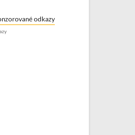
onzorované odkazy
azy