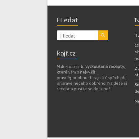
Hledat
N
Tv
Ob
kajf.cz
sk
no
Naleznete zde
vyzkoušené recepty
,
Zd
které vám s nejvyšší
st
pravděpodobností zajistí úspěch při
přípravě něčeho dobrého. Najděte si
Sm
recept a pusťte se do toho!
de
Ne