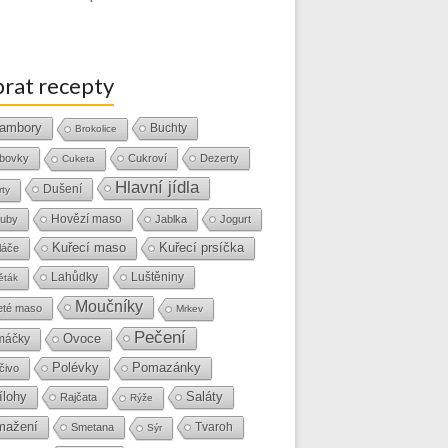
rat recepty
ambory
Buchty
Brokolice
bovky
Cukroví
Dezerty
Cuketa
Hlavní jídla
Dušení
rty
Hovězí maso
uby
Jablka
Jogurt
Kuřecí maso
Kuřecí prsíčka
láče
Lahůdky
Luštěniny
ěták
Moučníky
eté maso
Mrkev
Pečení
Ovoce
máčky
Polévky
Pomazánky
čivo
ílohy
Saláty
Rajčata
Rýže
mažení
Tvaroh
Smetana
Sýr