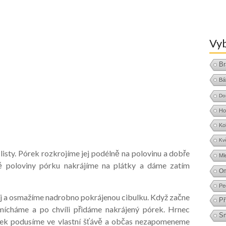
Vyb
Br
Bá
Do
Ho
Ko
Kv
isty. Pórek rozkrojíme jej podélně na polovinu a dobře
Ml
 poloviny pórku nakrájíme na plátky a dáme zatím
O
Pe
lej a osmažíme nadrobno pokrájenou cibulku. Když začne
Př
mícháme a po chvíli přidáme nakrájený pórek. Hrnec
S
rek podusíme ve vlastní šťávě a občas nezapomeneme