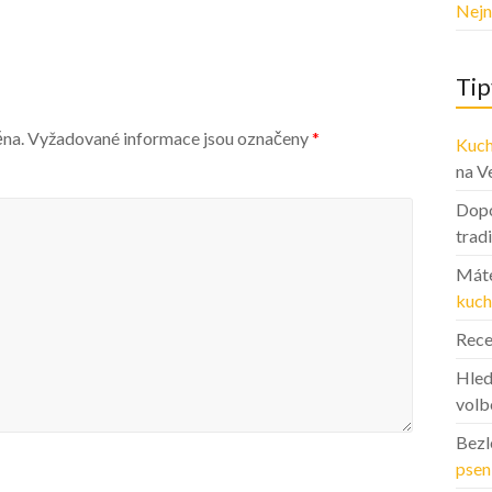
Nejn
Tip
ěna.
Vyžadované informace jsou označeny
*
Kuch
na V
Dopo
trad
Máte
kuch
Rece
Hled
volb
Bezl
psen