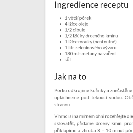
Ingredience receptu
1 větší pórek
4 lžíce oleje
1/2 cibule
1/2 lžičky drceného kmínu
1 lžíce mouky (není nutné)
1 litr zeleninového vývaru
180 ml smetany na vaření
sůl
Jak na to
Pórku odkrojíme kořínky a znečistěné l
opláchneme pod tekoucí vodou. Obě
stranou.
V hrnci si na mírném ohni rozehřejte o
sklovatět, přidáme drcený kmín, pro
přiklopíme a zhruba 8 – 10 minut pó