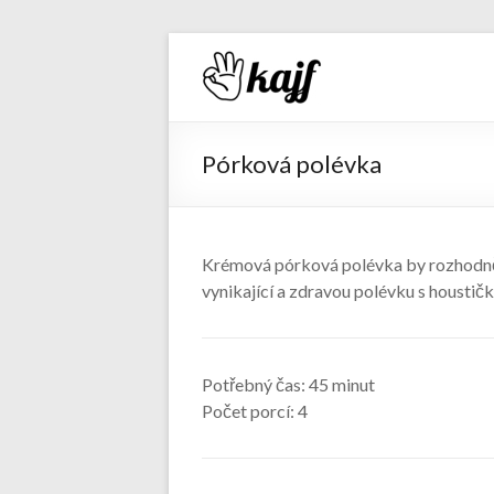
Recepty 
Pórková polévka
Krémová pórková polévka by rozhodně 
vynikající a zdravou polévku s housti
Potřebný čas:
45 minut
Počet porcí:
4