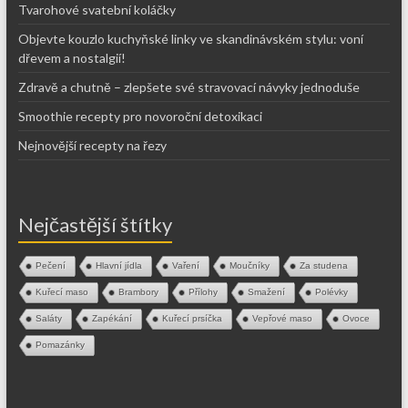
Tvarohové svatební koláčky
Objevte kouzlo kuchyňské linky ve skandinávském stylu: voní
dřevem a nostalgií!
Zdravě a chutně – zlepšete své stravovací návyky jednoduše
Smoothie recepty pro novoroční detoxikaci
Nejnovější recepty na řezy
Nejčastější štítky
Pečení
Hlavní jídla
Vaření
Moučníky
Za studena
Kuřecí maso
Brambory
Přílohy
Smažení
Polévky
Saláty
Zapékání
Kuřecí prsíčka
Vepřové maso
Ovoce
Pomazánky