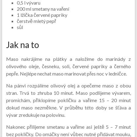
0,5 l vývaru
200 ml smetany na vaření
1 lžička červené papriky
čerstvě mletý pepř
sůl
Jak na to
Maso nakrájíme na plátky a naložíme do marinády z
olivového oleje, česneku, soli, červené papriky a černého
pepře. Nejlépe nechat maso marinovat přes noc v ledničce.
Na pánvi rozpálíme olivový olej a opečeme maso z obou
stran. Trvá to zhruba 10 minut. Maso podlijeme vývarem,
promíchám, přiklopíme pokličku a vaříme 15 – 20 minut
dokud maso nezměkne. V průběhu této doby se šťáva a
vývar zredukuje na polovinu.
Nakonec přilijeme smetanu a vaříme asi ještě 5 – 7 minut
bez pokličky. Do omáčky není vůbec nutné přidávat mouku,