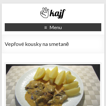
Recepty kajf.cz
Menu
Vepřové kousky na smetaně