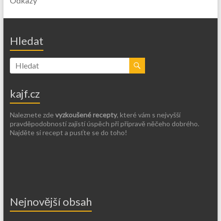
Odkazy
Hledat
kajf.cz
Naleznete zde
vyzkoušené recepty
, které vám s nejvyšší
pravděpodobností zajistí úspěch při přípravě něčeho dobrého.
Najděte si recept a pusťte se do toho!
Nejnovější obsah