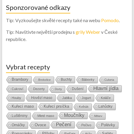
Sponzorované odkazy
Tip: Vyzkoušejte skvělé recepty také na webu
Pomodo
.
Tip: Navštivte největší prodejnu s
grily Weber
v České
republice.
Vybrat recepty
Brambory
Buchty
Bábovky
Brokolice
Cuketa
Hlavní jídla
Dušení
Cukroví
Dezerty
Dorty
Hovězí maso
Houby
Jablka
Jogurt
Koláče
Kuřecí maso
Kuřecí prsíčka
Lahůdky
Květák
Moučníky
Luštěniny
Mleté maso
Mrkev
Pečení
Ovoce
Polévky
Omáčky
Pečivo
Přílohy
Saláty
Pomazánky
Rajčata
Rýže