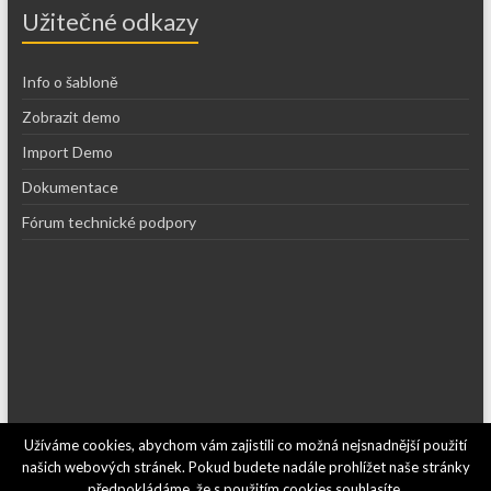
Užitečné odkazy
Info o šabloně
Zobrazit demo
Import Demo
Dokumentace
Fórum technické podpory
Užíváme cookies, abychom vám zajistili co možná nejsnadnější použití
Copyright © 2026
Recepty kajf.cz
. Používáme
WordPress
(v češtině).
našich webových stránek. Pokud budete nadále prohlížet naše stránky
Šablona: Spacious od
ThemeGrill
.
předpokládáme, že s použitím cookies souhlasíte.