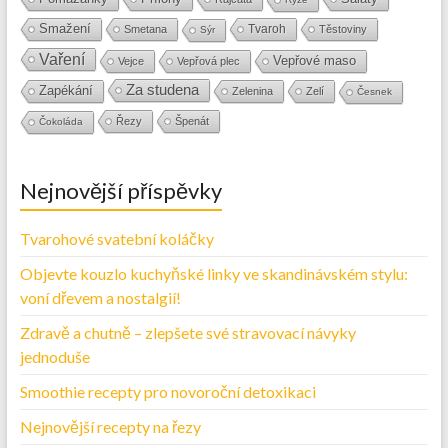
Smažení
Tvaroh
Smetana
Těstoviny
Sýr
Vaření
Vepřové maso
Vejce
Vepřová plec
Za studena
Zapékání
Zelenina
Zelí
Česnek
Řezy
Špenát
Čokoláda
Nejnovější příspěvky
Tvarohové svatební koláčky
Objevte kouzlo kuchyňské linky ve skandinávském stylu:
voní dřevem a nostalgií!
Zdravě a chutně – zlepšete své stravovací návyky
jednoduše
Smoothie recepty pro novoroční detoxikaci
Nejnovější recepty na řezy