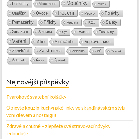
Moučníky
Luštěniny
Mleté maso
Mrkev
Pečení
Ovoce
Polévky
Omáčky
Pečivo
Přílohy
Saláty
Pomazánky
Rajčata
Rýže
Smažení
Tvaroh
Smetana
Těstoviny
Sýr
Vaření
Vepřové maso
Vejce
Vepřová plec
Za studena
Zapékání
Zelenina
Zelí
Česnek
Řezy
Špenát
Čokoláda
Nejnovější příspěvky
Tvarohové svatební koláčky
Objevte kouzlo kuchyňské linky ve skandinávském stylu:
voní dřevem a nostalgií!
Zdravě a chutně – zlepšete své stravovací návyky
jednoduše