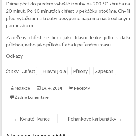
Dáme péct do předem vyhřáté trouby na 200 °C zhruba na
20 minut. Po 10 minutách chřest v pekáčku otočíme. Chvíli
před vytažením z trouby posypeme najemno nastrouhaným
parmezánem.
Zapečený chřest se hodí jako hlavní lehké jídlo s další
přílohou, nebo jako příloha třeba k pečenému masu.
Odkazy
Štítky:
Chřest
Hlavní jídla
Přílohy
Zapékání
redakce
14. 4. 2014
Recepty
Žádné komentáře
←
Kynuté lívance
Pohankové karbanátky
→