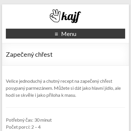
Recepty kajf.cz
Menu
Zapečený chřest
Velice jednoduchý a chutný recept na zapečený chřest
posypaný parmezánem. Můžete si dát jako hlavní jídlo, ale
hodí se skvěle i jako příloha k masu.
Potřebný čas:
30 minut
Počet porcí:
2 – 4