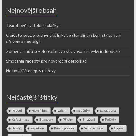
Nejnovější obsah
Tvarohové svatební koláčky
Objevte kouzlo kuchyňské linky ve skandinávském stylu: voní
dřevem a nostalgií!
Zdravě a chutně – zlepšete své stravovací návyky jednoduše
Smoothie recepty pro novoroční detoxikaci
Nejnovější recepty na řezy
Nejčastější štítky
Pečení
Hlavní jídla
Vaření
Moučníky
Za studena
Kuřecí maso
Brambory
Přílohy
Smažení
Polévky
Saláty
Zapékání
Kuřecí prsíčka
Vepřové maso
Ovoce