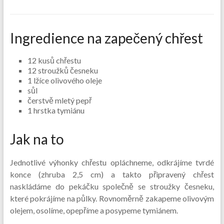
Ingredience na zapečený chřest
12 kusů chřestu
12 stroužků česneku
1 lžíce olivového oleje
sůl
čerstvě mletý pepř
1 hrstka tymiánu
Jak na to
Jednotlivé výhonky chřestu opláchneme, odkrájíme tvrdé
konce (zhruba 2,5 cm) a takto připravený chřest
naskládáme do pekáčku společně se stroužky česneku,
které pokrájíme na půlky. Rovnoměrně zakapeme olivovým
olejem, osolíme, opepříme a posypeme tymiánem.