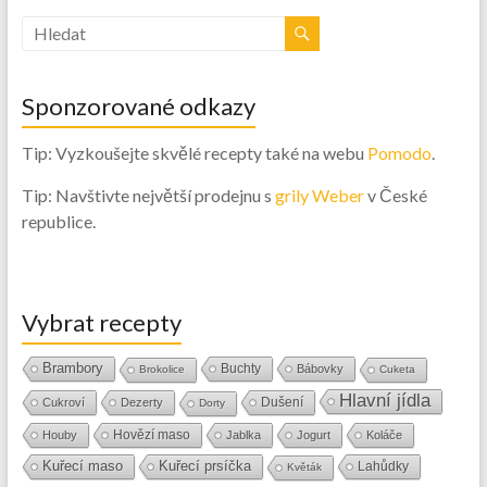
Sponzorované odkazy
Tip: Vyzkoušejte skvělé recepty také na webu
Pomodo
.
Tip: Navštivte největší prodejnu s
grily Weber
v České
republice.
Vybrat recepty
Brambory
Buchty
Bábovky
Brokolice
Cuketa
Hlavní jídla
Dušení
Cukroví
Dezerty
Dorty
Hovězí maso
Houby
Jablka
Jogurt
Koláče
Kuřecí maso
Kuřecí prsíčka
Lahůdky
Květák