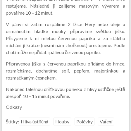
restujeme. Následně ji zalijeme masovým vývarem a
povaříme 10 – 12 minut.
V pánvi si zatím rozpálíme 2 lžíce Hery nebo oleje a
osmahnutím hladké mouky připravíme světlou jíšku.
Přisypeme k ní mletou červenou papriku a za stálého
míchání ji krátce (nesmí nám zhořknout) orestujeme. Podle
chuti můžeme přidat i pálivou červenou papriku.
Připravenou jíšku s červenou paprikou přidáme do hrnce,
rozmícháme, dochutíme solí, pepřem, majoránkou a
rozmačkaným česnekem.
Nakonec falešnou dršťkovou polévku z hlívy ústřičné ještě
alespoň 10 – 15 minut povaříme.
Odkazy
Štítky:
Hlíva ústřičná
Houby
Polévky
Vaření