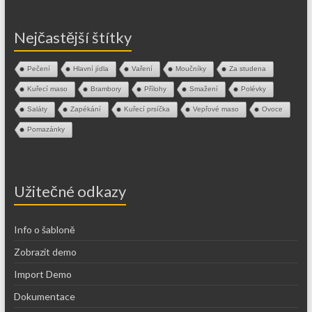
Nejčastější štítky
Pečení
Hlavní jídla
Vaření
Moučníky
Za studena
Kuřecí maso
Brambory
Přílohy
Smažení
Polévky
Saláty
Zapékání
Kuřecí prsíčka
Vepřové maso
Ovoce
Pomazánky
Užitečné odkazy
Info o šabloně
Zobrazit demo
Import Demo
Dokumentace