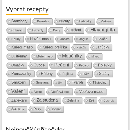
Vybrat recepty
Brambory
Buchty
Bábovky
Brokolice
Cuketa
Hlavní jídla
Dušení
Cukroví
Dezerty
Dorty
Hovězí maso
Houby
Jablka
Jogurt
Koláče
Kuřecí maso
Kuřecí prsíčka
Lahůdky
Květák
Moučníky
Luštěniny
Mleté maso
Mrkev
Pečení
Ovoce
Polévky
Omáčky
Pečivo
Přílohy
Saláty
Pomazánky
Rajčata
Rýže
Smažení
Tvaroh
Smetana
Těstoviny
Sýr
Vaření
Vepřové maso
Vejce
Vepřová plec
Za studena
Zapékání
Zelenina
Zelí
Česnek
Řezy
Špenát
Čokoláda
Nejnovější příspěvky