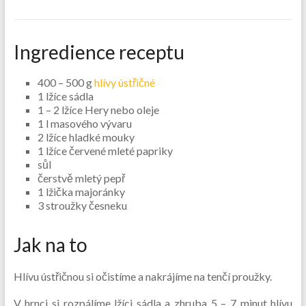
Ingredience receptu
400 – 500 g
hlívy ústřičné
1 lžíce sádla
1 – 2 lžíce Hery nebo oleje
1 l masového vývaru
2 lžíce hladké mouky
1 lžíce červené mleté papriky
sůl
čerstvě mletý pepř
1 lžička majoránky
3 stroužky česneku
Jak na to
Hlívu ústřičnou si očistíme a nakrájíme na tenčí proužky.
V hrnci si rozpálíme lžíci sádla a zhruba 5 – 7 minut hlívu