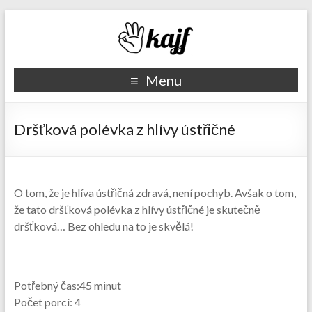
Recepty kajf.cz
Menu
Dršťková polévka z hlívy ústřičné
O tom, že je hlíva ústřičná zdravá, není pochyb. Avšak o tom,
že tato dršťková polévka z hlívy ústřičné je skutečně
dršťková… Bez ohledu na to je skvělá!
Potřebný čas:45 minut
Počet porcí: 4