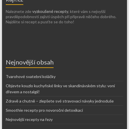
Naleznete zde
vyzkoušené recepty
, které vám s nejvyšší
pravděpodobností zajistí úspěch při přípravě něčeho dobrého.
Najděte si recept a pusťte se do toho!
Nejnovější obsah
Tvarohové svatební koláčky
Objevte kouzlo kuchyňské linky ve skandinávském stylu: voní
dřevem a nostalgií!
Zdravě a chutně – zlepšete své stravovací návyky jednoduše
Smoothie recepty pro novoroční detoxikaci
Nejnovější recepty na řezy