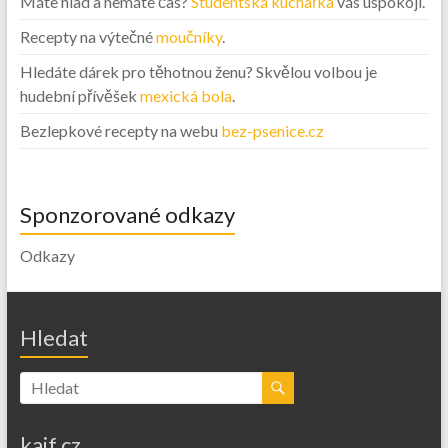
Máte hlad a nemáte čas?
Studentská kuchařka
vás uspokojí.
Recepty na výtečné
moučníky
.
Hledáte dárek pro těhotnou ženu? Skvělou volbou je
hudební přívěšek
mexická bola
.
Bezlepkové recepty na webu
bez-psenice.cz
Sponzorované odkazy
Odkazy
Hledat
kajf.cz