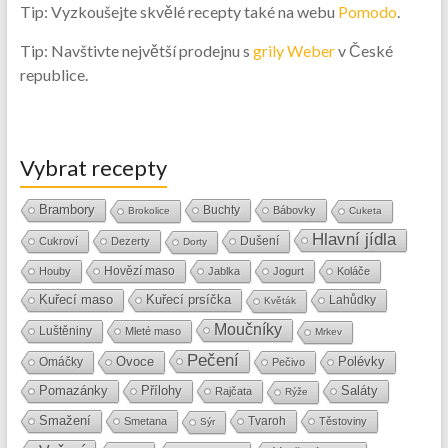
Tip: Vyzkoušejte skvělé recepty také na webu
Pomodo
.
Tip: Navštivte největší prodejnu s
grily Weber
v České
republice.
Vybrat recepty
Brambory
Buchty
Bábovky
Brokolice
Cuketa
Hlavní jídla
Dušení
Cukroví
Dezerty
Dorty
Hovězí maso
Houby
Jablka
Jogurt
Koláče
Kuřecí maso
Kuřecí prsíčka
Lahůdky
Květák
Moučníky
Luštěniny
Mleté maso
Mrkev
Pečení
Ovoce
Polévky
Omáčky
Pečivo
Přílohy
Saláty
Pomazánky
Rajčata
Rýže
Smažení
Tvaroh
Smetana
Těstoviny
Sýr