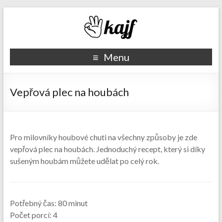
Recepty kajf.cz
Menu
Vepřová plec na houbách
Pro milovníky houbové chuti na všechny způsoby je zde
vepřová plec na houbách. Jednoduchý recept, který si díky
sušeným houbám můžete udělat po celý rok.
Potřebný čas:
80 minut
Počet porcí:
4