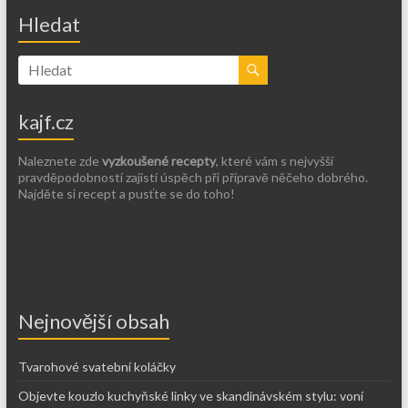
Hledat
kajf.cz
Naleznete zde
vyzkoušené recepty
, které vám s nejvyšší
pravděpodobností zajistí úspěch při přípravě něčeho dobrého.
Najděte si recept a pusťte se do toho!
Nejnovější obsah
Tvarohové svatební koláčky
Objevte kouzlo kuchyňské linky ve skandinávském stylu: voní