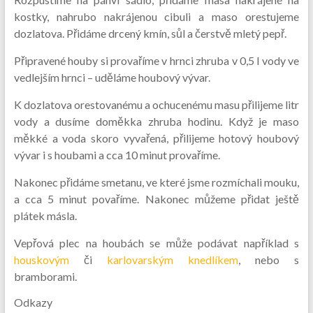
kostky, nahrubo nakrájenou cibuli a maso orestujeme
dozlatova. Přidáme drcený kmín, sůl a čerstvě mletý pepř.
Připravené houby si provaříme v hrnci zhruba v 0,5 l vody ve
vedlejším hrnci – uděláme houbový vývar.
K dozlatova orestovanému a ochucenému masu přilijeme litr
vody a dusíme doměkka zhruba hodinu. Když je maso
měkké a voda skoro vyvařená, přilijeme hotový houbový
vývar i s houbami a cca 10 minut provaříme.
Nakonec přidáme smetanu, ve které jsme rozmíchali mouku,
a cca 5 minut povaříme. Nakonec můžeme přidat ještě
plátek másla.
Vepřová plec na houbách se může podávat například s
houskovým
či
karlovarským knedlíkem
, nebo s
bramborami.
Odkazy