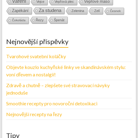
Vaření
Vepřové maso
Vejce
Vepřová plec
Za studena
Zapékání
Zelenina
Zelí
Česnek
Řezy
Špenát
Čokoláda
Nejnovější příspěvky
Tvarohové svatební koláčky
Objevte kouzlo kuchyňské linky ve skandinávském stylu:
voní dřevem a nostalgií!
Zdravě a chutně – zlepšete své stravovací návyky
jednoduše
Smoothie recepty pro novoroční detoxikaci
Nejnovější recepty na řezy
Tipy