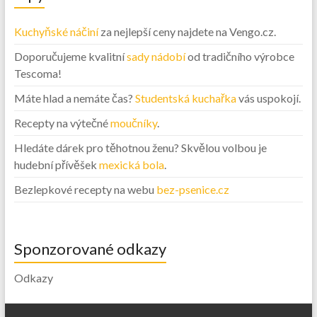
Kuchyňské náčiní
za nejlepší ceny najdete na Vengo.cz.
Doporučujeme kvalitní
sady nádobí
od tradičního výrobce
Tescoma!
Máte hlad a nemáte čas?
Studentská kuchařka
vás uspokojí.
Recepty na výtečné
moučníky
.
Hledáte dárek pro těhotnou ženu? Skvělou volbou je
hudební přívěšek
mexická bola
.
Bezlepkové recepty na webu
bez-psenice.cz
Sponzorované odkazy
Odkazy