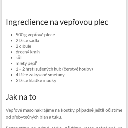
Ingredience na vepřovou plec
500 g vepřové plece
2 lžíce sádla
2 cibule
drcený kmín
sůl
mletý pepř
1 – 2 hrsti sušených hub (čerstvé houby)
4 lžíce zakysané smetany
3 lžíce hladké mouky
Jak na to
Vepřové maso nakrájíme na kostky, případně ještě očistíme
od přebytečných blan a tuku.
Rozpustíme na pánvi sádlo, přidáme masa nakrájené na