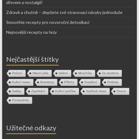
dřevem a nostalgií!
Zdravě a chutně – zlepšete své stravovací návyky jednoduše
Smoothie recepty pro novoroční detoxikaci
Nejnovější recepty na řezy
Nejčastější štítky
Pečení
Hlavní jídla
Vaření
Moučníky
Za studena
Kuřecí maso
Brambory
Přílohy
Smažení
Polévky
Saláty
Zapékání
Kuřecí prsíčka
Vepřové maso
Ovoce
Pomazánky
Užitečné odkazy