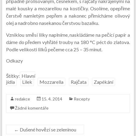
případně prolisovaným, česnekem, s rajčaty nakrájenými na
malé kousky a mozarellou na kostičky. Osolíme, opepříme
čerstvě namletým pepřem a nakonec přimícháme olivový
olej a nadrobno nasekanou čerstvou bazalku.
Vzniklou směsí lilky naplníme, naskládáme na pečící papír a
dáme do předem vyhřáté trouby na 180 °C péct do zlatova.
Podle velikosti lilků pečeme cca 25 – 35 minut.
Odkazy
Štítky:
Hlavní
jídla
Lilek
Mozzarella
Rajčata
Zapékání
redakce
15. 4. 2014
Recepty
Žádné komentáře
←
Dušené hovězí se zeleninou