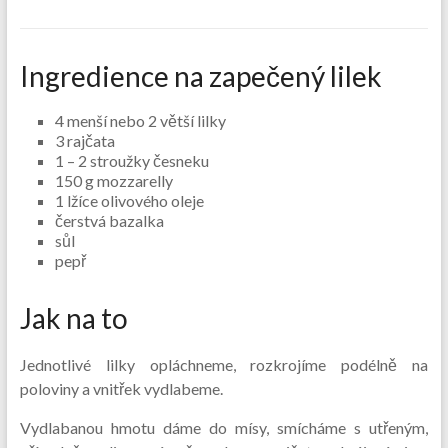
Ingredience na zapečený lilek
4 menší nebo 2 větší lilky
3 rajčata
1 – 2 stroužky česneku
150 g mozzarelly
1 lžíce olivového oleje
čerstvá bazalka
sůl
pepř
Jak na to
Jednotlivé lilky opláchneme, rozkrojíme podélně na
poloviny a vnitřek vydlabeme.
Vydlabanou hmotu dáme do mísy, smícháme s utřeným,