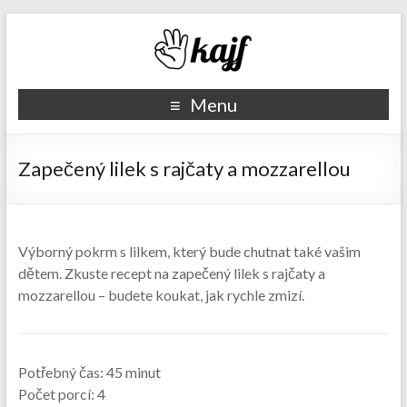
Recepty kajf.cz
Menu
Zapečený lilek s rajčaty a mozzarellou
Výborný pokrm s lilkem, který bude chutnat také vašim
dětem. Zkuste recept na zapečený lilek s rajčaty a
mozzarellou – budete koukat, jak rychle zmizí.
Potřebný čas:
45 minut
Počet porcí:
4