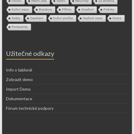
Pečení
Hlavní jídla
Vaření
Moučníky
Za studena
Kuřecí maso
Brambory
Přílohy
Smažení
Polévky
Saláty
Zapékání
Kuřecí prsíčka
Vepřové maso
Ovoce
Pomazánky
Užitečné odkazy
Info o šabloně
Zobrazit demo
Import Demo
Dokumentace
Fórum technické podpory