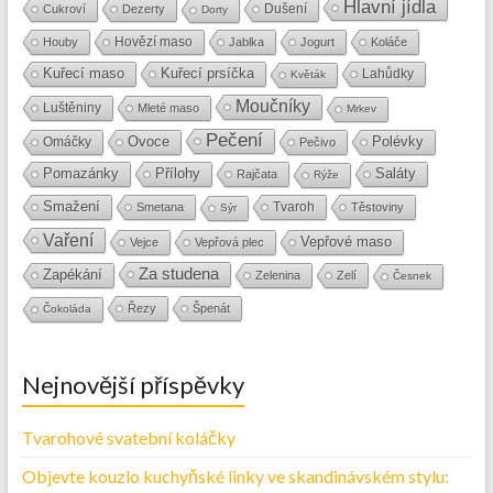
Hlavní jídla
Dušení
Cukroví
Dezerty
Dorty
Hovězí maso
Houby
Jablka
Jogurt
Koláče
Kuřecí maso
Kuřecí prsíčka
Lahůdky
Květák
Moučníky
Luštěniny
Mleté maso
Mrkev
Pečení
Ovoce
Polévky
Omáčky
Pečivo
Přílohy
Saláty
Pomazánky
Rajčata
Rýže
Smažení
Tvaroh
Smetana
Těstoviny
Sýr
Vaření
Vepřové maso
Vejce
Vepřová plec
Za studena
Zapékání
Zelenina
Zelí
Česnek
Řezy
Špenát
Čokoláda
Nejnovější příspěvky
Tvarohové svatební koláčky
Objevte kouzlo kuchyňské linky ve skandinávském stylu: