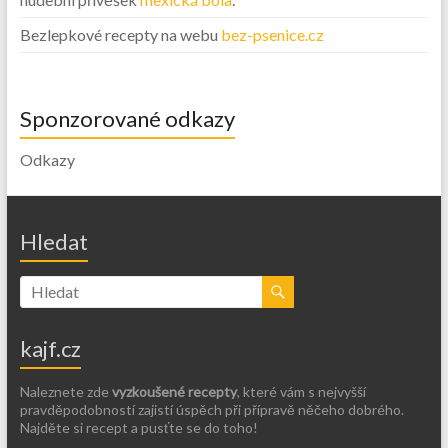
Bezlepkové recepty na webu
bez-psenice.cz
Sponzorované odkazy
Odkazy
Hledat
kajf.cz
Naleznete zde
vyzkoušené recepty
, které vám s nejvyšší
pravděpodobností zajistí úspěch při přípravě něčeho dobrého.
Najděte si recept a pusťte se do toho!