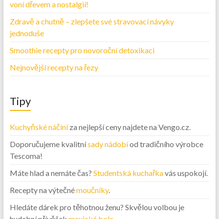
voní dřevem a nostalgií!
Zdravě a chutně – zlepšete své stravovací návyky
jednoduše
Smoothie recepty pro novoroční detoxikaci
Nejnovější recepty na řezy
Tipy
Kuchyňské náčiní
za nejlepší ceny najdete na Vengo.cz.
Doporučujeme kvalitní
sady nádobí
od tradičního výrobce
Tescoma!
Máte hlad a nemáte čas?
Studentská kuchařka
vás uspokojí.
Recepty na výtečné
moučníky
.
Hledáte dárek pro těhotnou ženu? Skvělou volbou je
hudební přívěšek
mexická bola
.