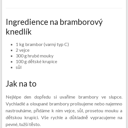
Ingredience na bramborový
knedlík
1 kg brambor (varný typ C)
2 vejce
300 g hrubé mouky
100 g dětské krupice
sůl
Jak na to
Nejlépe den dopředu si uvaříme brambory ve slupce.
Vychladlé a oloupané brambory prolisujeme nebo najemno
nastrouháme, přidáme k nim vejce, sůl, prosetou mouku a
dětskou krupici. Vše rychle a důkladně vypracujeme na
pevné, tužší těsto.