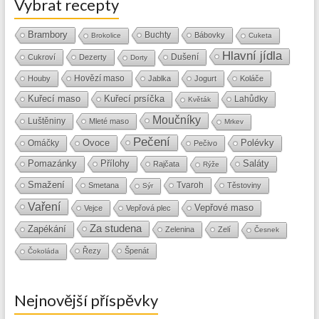
Vybrat recepty
Brambory
Buchty
Bábovky
Brokolice
Cuketa
Hlavní jídla
Dušení
Cukroví
Dezerty
Dorty
Hovězí maso
Houby
Jablka
Jogurt
Koláče
Kuřecí maso
Kuřecí prsíčka
Lahůdky
Květák
Moučníky
Luštěniny
Mleté maso
Mrkev
Pečení
Ovoce
Polévky
Omáčky
Pečivo
Přílohy
Saláty
Pomazánky
Rajčata
Rýže
Smažení
Tvaroh
Smetana
Těstoviny
Sýr
Vaření
Vepřové maso
Vejce
Vepřová plec
Za studena
Zapékání
Zelenina
Zelí
Česnek
Řezy
Špenát
Čokoláda
Nejnovější příspěvky