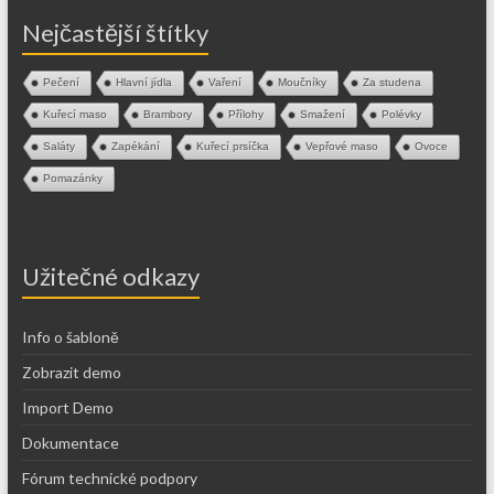
Nejčastější štítky
Pečení
Hlavní jídla
Vaření
Moučníky
Za studena
Kuřecí maso
Brambory
Přílohy
Smažení
Polévky
Saláty
Zapékání
Kuřecí prsíčka
Vepřové maso
Ovoce
Pomazánky
Užitečné odkazy
Info o šabloně
Zobrazit demo
Import Demo
Dokumentace
Fórum technické podpory