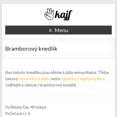
Recepty kajf.cz
Menu
Bramborový knedlík
Bez tohoto knedlíku jsou některá jídla nemyslitelná. Třeba
takový
moravský vrabec
, nebo
výpečky z vepřové plece
.
Udělejte si domácí bramborový knedlík.
Potřebný čas:
40 minut
Počet porcí:
6