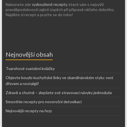
Naleznete zde
vyzkoušené recepty
, které vám s nejvyšší
pravděpodobností zajistí úspěch při přípravě něčeho dobrého.
Najděte si recept a pusťte se do toho!
Nejnovější obsah
Tvarohové svatební koláčky
Objevte kouzlo kuchyňské linky ve skandinávském stylu: voní
dřevem a nostalgií!
Zdravě a chutně – zlepšete své stravovací návyky jednoduše
Smoothie recepty pro novoroční detoxikaci
Nejnovější recepty na řezy