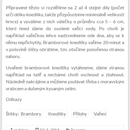
Připravené těsto si rozdělíme na 2 až 4 stejné díly (počet
určí délku knedlíku, takže přizpůsobíme minimálně velikosti
hrnce) a vyválíme z nich válečky o průměru cca 5 – 6 cm,
které hned dáme do osolené vařící vody. Po chvíli je
například vařečkou lehce nadzvedneme ode dna, aby se k
němu nepřichytily. Bramborové knedlíky vaříme 20 minut a
v polovině šišky obrátíme, tzn. otočíme ponořenou stranou
nahoru.
Uvařené bramborové knedlíky vytáhneme, dáme stranou
například na talíř a necháme chvíli oschnout a ztuhnout.
Následně nakrájíme a můžeme podávat třeba s moravským
vrabcem a dušeným kysaným zelím.
Odkazy
Štítky:
Brambory
Knedlíky
Přílohy
Vaření
redakce
10. 4. 2014
Recepty