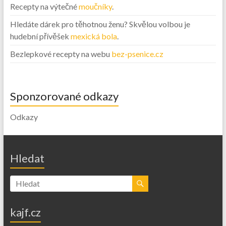
Recepty na výtečné
moučníky
.
Hledáte dárek pro těhotnou ženu? Skvělou volbou je
hudební přívěšek
mexická bola
.
Bezlepkové recepty na webu
bez-psenice.cz
Sponzorované odkazy
Odkazy
Hledat
kajf.cz