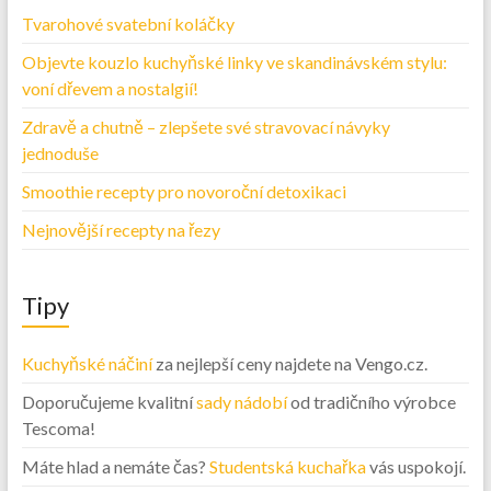
Tvarohové svatební koláčky
Objevte kouzlo kuchyňské linky ve skandinávském stylu:
voní dřevem a nostalgií!
Zdravě a chutně – zlepšete své stravovací návyky
jednoduše
Smoothie recepty pro novoroční detoxikaci
Nejnovější recepty na řezy
Tipy
Kuchyňské náčiní
za nejlepší ceny najdete na Vengo.cz.
Doporučujeme kvalitní
sady nádobí
od tradičního výrobce
Tescoma!
Máte hlad a nemáte čas?
Studentská kuchařka
vás uspokojí.